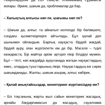
жоғары. Әрине, шағым да, проблемалар да бар.
– Халықтың алғысы көп пе, шағымы көп пе?
– Шағым да, алғыс та айналып келгенде бір бөлімшеге,
сондағы қызметкерлерге айтылады. Бұл қалай деп
шынымен ойландым. Барлық науқаста бірдей жағдай,
бірдей ауру, оған жүргізілетін ем де бір. Мәселе – түрлі
көзқараста. Бір жайтқа әркім әртүрлі пікір білдіруі мүмкін.
Бұл – тіпті, көп жағдайда ауруханада жатқан науқастардың
емес, олардың туыстарының пікірі. Науқастардың өзі сирек
шағымданады. Жалпы, шағым азырақ, алғыс көбірек.
– Қалай анықтайсыздар, мониторинг жүргізесіздер ме?
– Біз тоқсанына, жарты жыл сайын мониторинг жасадық,
арнайы бағдарламасын да жасадық, сауалнама