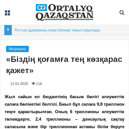
Мәзір
Із
Ұлттық құраманың жаңа бапкері таныстырылады
Медицина
«Біздің қоғамға тең көзқарас
қажет»
12.01.2025
116
Жыл сайын ел бюджетінің басым бөлігі әлеуметтік
салаға бөлінетіні белгілі. Биыл бұл салаға 9,8 триллион
теңге қарастырылған. Оның 6 триллионы әлеуметтік
төлемдерге, 2,4 триллионы – денсаулық сақтау
саласына және бір триллионнан астамы білім беруге