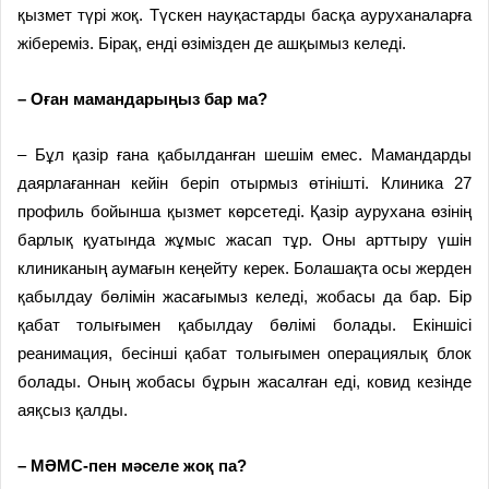
қызмет түрі жоқ. Түскен науқастарды басқа ауруханаларға
жібереміз. Бірақ, енді өзімізден де ашқымыз келеді.
– Оған мамандарыңыз бар ма?
– Бұл қазір ғана қабылданған шешім емес. Мамандарды
даярлағаннан кейін беріп отырмыз өтінішті. Клиника 27
профиль бойынша қызмет көрсетеді. Қазір аурухана өзінің
барлық қуатында жұмыс жасап тұр. Оны арттыру үшін
клиниканың аумағын кеңейту керек. Болашақта осы жерден
қабылдау бөлімін жасағымыз келеді, жобасы да бар. Бір
қабат толығымен қабылдау бөлімі болады. Екіншісі
реанимация, бесінші қабат толығымен операциялық блок
болады. Оның жобасы бұрын жасалған еді, ковид кезінде
аяқсыз қалды.
– МӘМС-пен мәселе жоқ па?