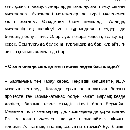
күйі, қоқыс шығару, суағарларды тазалау, ағаш кесу сынды
мәселелер. Учаскедегі мекемелер де түрлі мәселемен
келіп жатады. Әкімдікпен бірге шешіледі. Алайда,
мәселенің оң шешілуі үшін тұрғындардың өздері де
белсенді болуы тиіс. Олар әуелі өзара кеңесіп, келісулері
керек. Осы тұрғыда белсенді тұрғындар да бар, құр айтып-
айтып қоятын адамдар да бар.
– Сіздің ойыңызша, әділетті қоғам неден басталады?
– Барлығына тең қарау керек. Теңсіздік көпшіліктің ашу-
ызасын келтіреді. Қоғамда орын алып жатқан барлық
процесте тең қарым-қатынас болуы қажет. Барлық кезде
дәрігер, барлық кезде әкімдік кінәлі бола бермейді.
Мемлекеттік қызметкерлер де, кәсіпкерлер де қорғалмаған.
Біз туындаған мәселені шешуге тырыспаймыз, кінәліні
іздейміз. Ал таптық, кінәліні, сосын не істейміз? Бұл бірінші