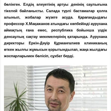
бөлінген. Елдің әлеуетінің артуы денінің саулығына
тікелей байланысты. Салада түрлі бастамалар қолға
алынып, жобалар жүзеге асуда. Қарағандыдағы
профессор Х.Мақажанов атындағы көпбейінді аурухана
аймақтың ғана емес, республика бойынша үздік
денсаулық сақтау мекемелерінің қатарында. Аурухана
директоры Еркін-Дәуір Құрманғалиев клиниканың
өткен жылғы жұмысын қорытындылап, жаңа жылдағы
жоспарларымен бөлісіп, сұхбат берді.