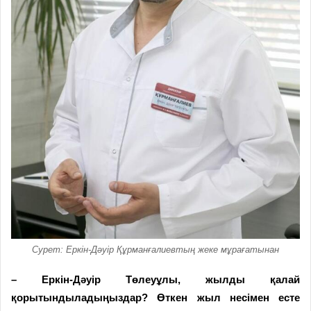
Сурет: Еркін-Дәуір Құрманғалиевтың жеке мұрағатынан
– Еркін-Дәуір Төлеуұлы, жылды қалай
қорытындыладыңыздар? Өткен жыл несімен есте