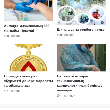
Аймақта қызылшаның 490
Шипа шуағы сөнбеген өлке
жағдайы тіркелді
01.08.2026
05.08.2026
Елімізде алғаш рет
Балқашта жоғары
«Құрметті донор» марапаты
технологиялық
тағайындалды
кардиологиялық бөлімше
ашылды
13.07.2026
13.07.2026