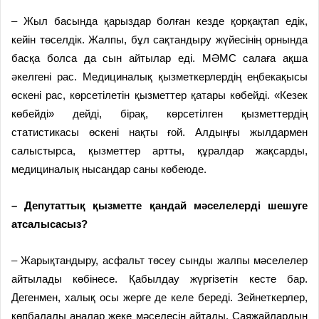
– Жыл басында қарыздар болған кезде қорқақтап едік,
кейін төселдік. Жалпы, бұл сақтандыру жүйесінің орнында
басқа болса да сын айтылар еді. МӘМС салаға ақша
әкелгені рас. Медициналық қызметкерлердің еңбекақысы
өскені рас, көрсетілетін қызметтер қатары көбейді. «Кезек
көбейді» дейді, бірақ, көрсетілген қызметтердің
статистикасы өскені нақты ғой. Алдыңғы жылдармен
салыстырса, қызметтер артты, құралдар жақсарды,
медициналық нысандар саны көбеюде.
– Депутаттық қызметте қандай мәселелерді шешуге
атсалысасыз?
– Жарықтандыру, асфальт төсеу сынды жалпы мәселелер
айтылады көбінесе. Қабылдау жүргізетін кесте бар.
Дегенмен, халық осы жерге де келе береді. Зейнеткерлер,
көпбалалы аналар жеке мәселесін айтады. Саяжайлардың