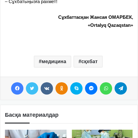
– Сұхбатыңызға рахмет!
Сұхбаттасқан Жансая ОМАРБЕК,
«Ortalyq Qazaqstan»
медицина
сқхбат
Facebook
Twitter
VKontakte
Odnoklassniki
Skype
Messenger
WhatsApp
Telegram
Басқа материалдар