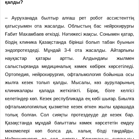
қалды?
– Ауруханада былтыр алғаш рет робот ассистенттің
қатысуымен ота жасалды. Облыстың бас нейрохирургы
Ғабит Махамбаев өткізді. Нәтижесі жақсы. Сонымен қатар,
біздің клиника Қазақстанда бірінші болып табан буынын
эндопротездеді. Мұндай 3-4 ота жасалды. Айтарлығы
науқастар қатары артты. Алдындағы жылмен
салыстырғанда медициналық көмек көбірек көрсетіледі.
Ортопедия, нейрохирургия, офтальмология бойынша осы
жылға кезек толып қалды. Мысалы, көз ауруларының
клиникалары қалада жеткілікті. Бірақ, бізге келгісі
келетіндер көп. Кезек республикада ең көбі шығар. Биылға
офтальмологиялық қызметке кезек өткен жылы қарашада
толық болған. Сол сияқты протездеуде де кезек бар.
Қазақстанда мұндай бағыттағы көмек көрсететін емдеу
мекемелері көп болса да, халық бізді таңдайды.
Нейрохирургия да сол сияқты. Клиниканың сұранысы