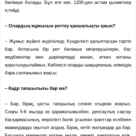
бөлімше болады. Бұл өте көп. 1200-ден астам қызметкер
істейді.
– Олардың жұмысын реттеу қаншалықты қиын?
– Жұмыс жүйелі жүргізіледі. Күнделікті қалыптасқан тәртіп
бар. Аптасына бір рет бөлімше меңгерушілерін, бас
медбикелер мен дәрігерлерді жинап, өткен аптаны
қорытындылаймыз. Көбінесе оларды шақырғанша, өзіміздің
бара салғанымыз жақсы.
– Кадр тапшылығы бар ма?
– Бар, бірақ, қатты тапшылық сезініп отырған жоқпыз.
Соңғы 5-6 жылда өз қаражатымызбен, денсаулық сақтау
басқармасының, жергілікті билік ұсынған гранттар есебінен
мамандарды оқытып алдық. Бірақ, кетіп жатқандар да бар.
Басында мамандар кеткен кезде, ренжіп, қиналатын едік.