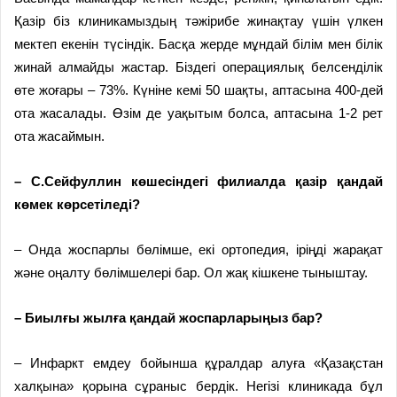
Қазір біз клиникамыздың тәжірибе жинақтау үшін үлкен
мектеп екенін түсіндік. Басқа жерде мұндай білім мен білік
жинай алмайды жастар. Біздегі операциялық белсенділік
өте жоғары – 73%. Күніне кемі 50 шақты, аптасына 400-дей
ота жасалады. Өзім де уақытым болса, аптасына 1-2 рет
ота жасаймын.
– С.Сейфуллин көшесіндегі филиалда қазір қандай
көмек көрсетіледі?
– Онда жоспарлы бөлімше, екі ортопедия, іріңді жарақат
және оңалту бөлімшелері бар. Ол жақ кішкене тыныштау.
– Биылғы жылға қандай жоспарларыңыз бар?
– Инфаркт емдеу бойынша құралдар алуға «Қазақстан
халқына» қорына сұраныс бердік. Негізі клиникада бұл