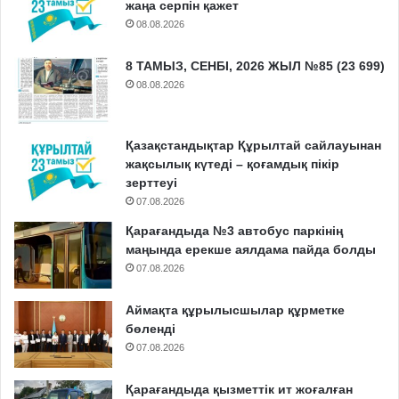
жаңа серпін қажет
08.08.2026
8 ТАМЫЗ, СЕНБІ, 2026 ЖЫЛ №85 (23 699)
08.08.2026
Қазақстандықтар Құрылтай сайлауынан
жақсылық күтеді – қоғамдық пікір
зерттеуі
07.08.2026
Қарағандыда №3 автобус паркінің
маңында ерекше аялдама пайда болды
07.08.2026
Аймақта құрылысшылар құрметке
бөленді
07.08.2026
Қарағандыда қызметтік ит жоғалған