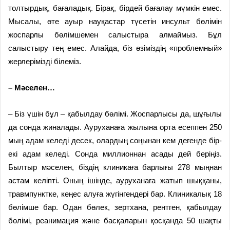
толтырдық, бағаладық. Бірақ, бірдей бағалау мүмкін емес.
Мысалы, өте ауыр науқастар түсетін инсульт бөлімін
жоспарлы бөлімшемен салыстыра алмаймыз. Бұл
салыстыру тең емес. Алайда, біз өзіміздің «проблемный»
жерлерімізді білеміз.
– Мәселен…
– Біз үшін бұл – қабылдау бөлімі. Жоспарлысы да, шұғылы
да сонда жиналады. Ауруханаға жылына орта есеппен 250
мың адам келеді десек, олардың соңынан кем дегенде бір-
екі адам келеді. Сонда миллионнан асады дей беріңіз.
Былтыр мәселен, біздің клиникаға барлығы 278 мыңнан
астам келіпті. Оның ішінде, ауруханаға жатып шыққаны,
травмпунктке, кеңес алуға жүгінгендері бар. Клиникалық 18
бөлімше бар. Одан бөлек, зертхана, рентген, қабылдау
бөлімі, реанимация және басқаларын қосқанда 50 шақты