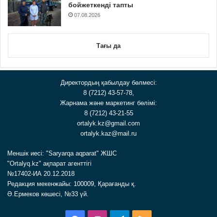
бойжеткенді тапты
07.08.2026
Тағы да
Директордың қабылдау бөлмесі:
8 (7212) 43-57-78,
Жарнама және маркетинг бөлімі:
8 (7212) 43-21-55
ortalyk.kz@gmail.com
ortalyk.kaz@mail.ru
Меншік иесі: "Saryarqa aqparat" ЖШС
"Ortalyq.kz" ақпарат агенттігі
№17402-ИА 20.12.2018
Редакция мекенжайы: 100009, Қарағанды қ.
Ә.Ермеков көшесі, №33 үй.