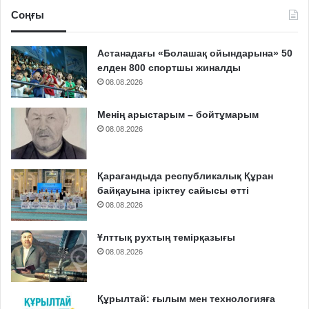
Соңғы
Астанадағы «Болашақ ойындарына» 50
елден 800 спортшы жиналды
08.08.2026
Менің арыстарым – бойтұмарым
08.08.2026
Қарағандыда республикалық Құран
байқауына іріктеу сайысы өтті
08.08.2026
Ұлттық рухтың темірқазығы
08.08.2026
Құрылтай: ғылым мен технологияға