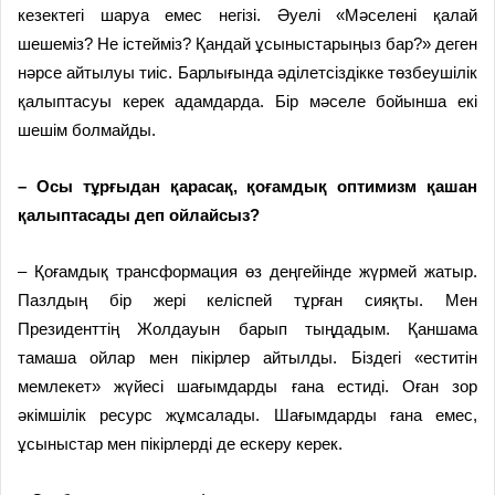
кезектегі шаруа емес негізі. Әуелі «Мәселені қалай
шешеміз? Не істейміз? Қандай ұсыныстарыңыз бар?» деген
нәрсе айтылуы тиіс. Барлығында әділетсіздікке төзбеушілік
қалыптасуы керек адамдарда. Бір мәселе бойынша екі
шешім болмайды.
– Осы тұрғыдан қарасақ, қоғамдық оптимизм қашан
қалыптасады деп ойлайсыз?
– Қоғамдық трансформация өз деңгейінде жүрмей жатыр.
Пазлдың бір жері келіспей тұрған сияқты. Мен
Президенттің Жолдауын барып тыңдадым. Қаншама
тамаша ойлар мен пікірлер айтылды. Біздегі «еститін
мемлекет» жүйесі шағымдарды ғана естиді. Оған зор
әкімшілік ресурс жұмсалады. Шағымдарды ғана емес,
ұсыныстар мен пікірлерді де ескеру керек.