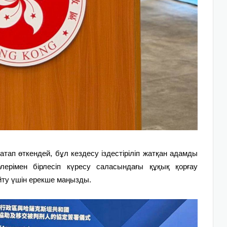
ап өткендей, бұл кездесу іздестіріліп жатқан адамды
ерімен бірлесіп күресу саласындағы құқық қорғау
йту үшін ерекше маңызды.