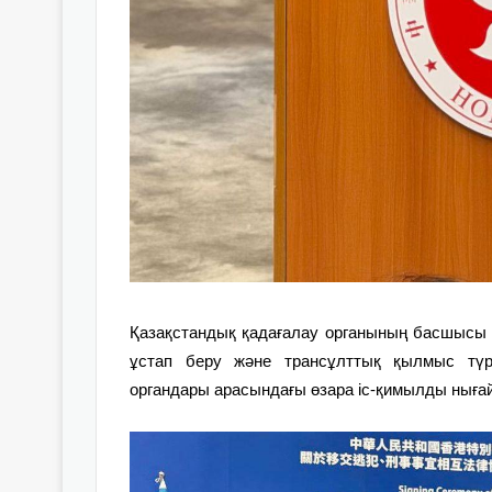
Қазақстандық қадағалау органының басшысы ат
ұстап беру және трансұлттық қылмыс түрл
органдары арасындағы өзара іс-қимылды ныға