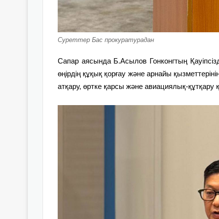
Суреттер Бас прокуратурадан
Сапар аясында Б.Асылов Гонконгтың Қауіпсізді
өңірдің құқық қорғау және арнайы қызметтеріні
атқару, өртке қарсы және авиациялық-құтқару 