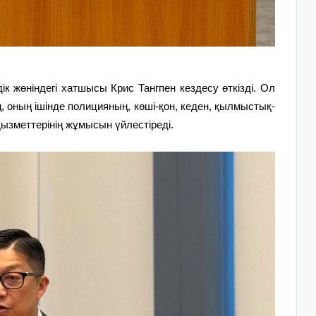
к жөніндегі хатшысы Крис Тангпен кездесу өткізді. Ол
ң, оның ішінде полицияның, көші-қон, кеден, қылмыстық-
қызметтерінің жұмысын үйлестіреді.