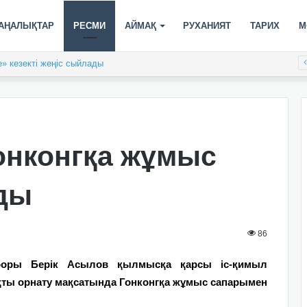
АҢАЛЫҚТАР
РЕСМИ
АЙМАҚ
РУХАНИЯТ
ТАРИХ
М
XIX спартакиадасы басталды
онконгқа жұмыс
ды
86
уроры Берік Асылов қылмысқа қарсы іс-қимыл
ы орнату мақсатында Гонконгқа жұмыс сапарымен