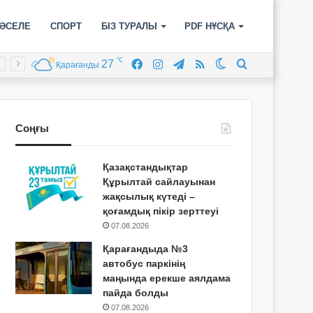
ӘСЕЛЕ
СПОРТ
БІЗ ТУРАЛЫ
PDF НҰСҚА
℃
27
Facebook
Instagram
Telegram
RSS
Switch
Іздеу
Қарағанды
skin
Соңғы
Қазақстандықтар
Құрылтай сайлауынан
жақсылық күтеді –
қоғамдық пікір зерттеуі
07.08.2026
Қарағандыда №3
автобус паркінің
маңында ерекше аялдама
пайда болды
07.08.2026