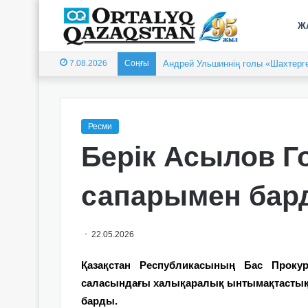
Ж
7.08.2026
Соңғы
Балқашта облыстық «Арай-2026» 
Ресми
Берік Асылов Г
сапарымен бар
22.05.2026
Қазақстан Республикасының Бас Прок
саласындағы халықаралық ынтымақтастықт
барды.