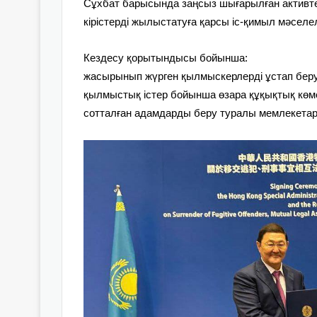
Сұхбат барысында заңсыз шығарылған активтер
кірістерді жылыстатуға қарсы іс-қимыл мәсел
Кездесу қорытындысы бойынша:
жасырынып жүрген қылмыскерлерді ұстап беру
қылмыстық істер бойынша өзара құқықтық көм
сотталған адамдарды беру туралы мемлекетар