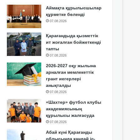
Аймақта құрылысшылар
құрметке бөленді
07.08.2026
Қарағандыда қызметтік
ит жоғалған бойжеткенді
тапты
07.08.2026
2026-2027 оқу жылына
арналған мемлекеттік
грант иегерлері
анықталды
07.08.2026
«Шахтер» футбол клубы
академиясының
құрылысы жалғасуда
07.08.2026
Абай күні Қарағанды
облысында қандай іс-