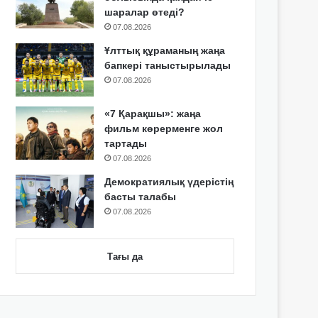
шаралар өтеді?
07.08.2026
Ұлттық құраманың жаңа
бапкері таныстырылады
07.08.2026
«7 Қарақшы»: жаңа
фильм көрерменге жол
тартады
07.08.2026
Демократиялық үдерістің
басты талабы
07.08.2026
Тағы да