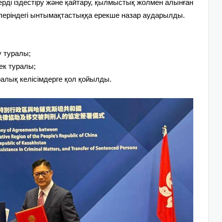
ді іздестіру және қайтару, қылмыстық жолмен алынған
елеріндегі ынтымақтастыққа ерекше назар аударылды.
 туралы;
ек туралы;
алық келісімдерге қол қойылды.