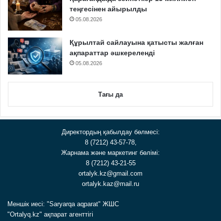
теңгесінен айырылды
05.08.2026
Құрылтай сайлауына қатысты жалған
ақпараттар әшкереленді
05.08.2026
Тағы да
Директордың қабылдау бөлмесі:
8 (7212) 43-57-78,
Жарнама және маркетинг бөлімі:
8 (7212) 43-21-55
ortalyk.kz@gmail.com
ortalyk.kaz@mail.ru
Меншік иесі: "Saryarqa aqparat" ЖШС
"Ortalyq.kz" ақпарат агенттігі