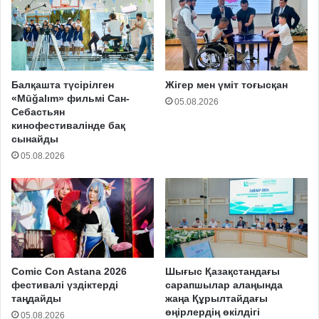
Балқашта түсірілген
Жігер мен үміт тоғысқан
«Mūğalım» фильмі Сан-
05.08.2026
Себастьян
кинофестивалінде бақ
сынайды
05.08.2026
Comic Con Astana 2026
Шығыс Қазақстандағы
фестивалі үздіктерді
сарапшылар алаңында
таңдайды
жаңа Құрылтайдағы
өңірлердің өкілдігі
05.08.2026