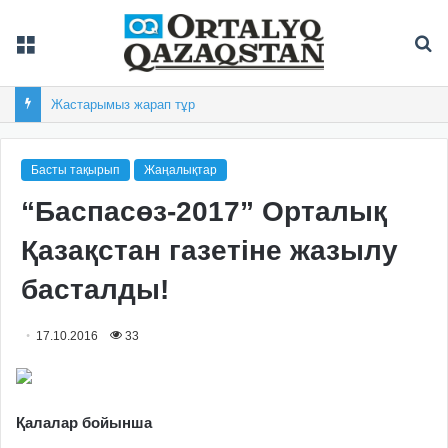
Мәзір
Із
Жастарымыз жарап тұр
Басты тақырып
Жаңалықтар
“Баспасөз-2017” Орталық
Қазақстан газетіне жазылу
басталды!
17.10.2016
33
Қалалар бойынша