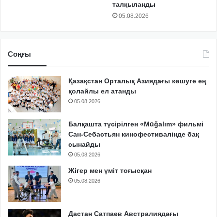
талқыланды
05.08.2026
Соңғы
Қазақстан Орталық Азиядағы көшуге ең
қолайлы ел атанды
05.08.2026
Балқашта түсірілген «Mūğalım» фильмі
Сан-Себастьян кинофестивалінде бақ
сынайды
05.08.2026
Жігер мен үміт тоғысқан
05.08.2026
Дастан Сатпаев Австралиядағы