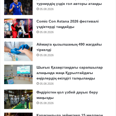
турнирдің үздік гол авторы атанды
05.08.2026
Comic Con Astana 2026 фестивалі
үздіктерді таңдайды
05.08.2026
Аймақта қызылшаның 490 жағдайы
тіркелді
05.08.2026
Шығыс Қазақстандағы сарапшылар
алаңында жаңа Құрылтайдағы
өңірлердің өкілдігі талқыланды
05.08.2026
Өндірістен қол үзбей дауыс беру
маңызды
05.08.2026
Қарағандыда зейнеткер 15 миллион