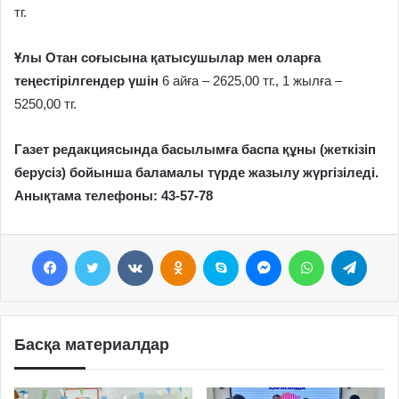
тг.
Ұлы Отан соғысына қатысушылар мен оларға
теңестірілгендер үшін
6 айға – 2625,00 тг., 1 жылға –
5250,00 тг.
Газет редакциясында басылымға баспа құны (жеткізіп
берусіз) бойынша баламалы түрде жазылу жүргізіледі.
Анықтама телефоны: 43-57-78
Facebook
Twitter
VKontakte
Odnoklassniki
Skype
Messenger
WhatsApp
Telegram
Басқа материалдар