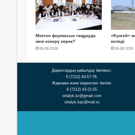
Мектеп формасын таңдауда
«Күнгей» м
нені ескеру керек?
келеді
06.08.2026
06.08.2026
Директордың қабылдау бөлмесі:
8 (7212) 43-57-78,
Жарнама және маркетинг бөлімі:
8 (7212) 43-21-55
ortalyk.kz@gmail.com
ortalyk.kaz@mail.ru