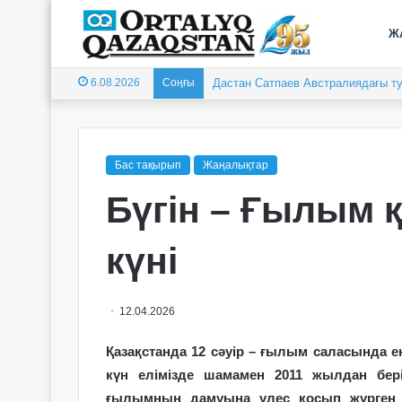
Ж
6.08.2026
Соңғы
Дастан Сатпаев Австралиядағы ту
Бас тақырып
Жаңалықтар
Бүгін – Ғылым 
күні
12.04.2026
Қазақстанда 12 сәуір – ғылым саласында е
күн елімізде шамамен 2011 жылдан бері
ғылымның дамуына үлес қосып жүрген ғ