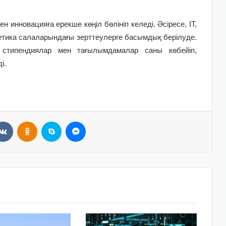
нновацияға ерекше көңіл бөлініп келеді. Әсіресе, IT,
етика салаларындағы зерттеулерге басымдық берілуде.
стипендиялар мен тағылымдамалар саны көбейіп,
і.
VKontakte
Odnoklassniki
Skype
Messenger