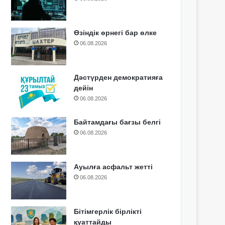
Өзіндік өрнегі бар өлке
06.08.2026
Дәстүрден демократияға
дейін
06.08.2026
Байтамдағы бағзы белгі
06.08.2026
Ауылға асфальт жетті
06.08.2026
Бітімгерлік бірлікті
қуаттайды