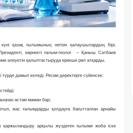
күні қазақ ғылымының негізін қалаушылардың бірі,
езиденті, көрнекті ғалым-геолог – Қаныш Сәтбаев
лыми әлеуетін қалыптастыруда ерекше рөл атқарды.
і түрде дамып келеді. Ресми деректерге сүйенсек:
стейді;
ыңнан астам маман бар;
ып, жас ғалымдарды қолдауға бағытталған арнайы
ы қаржыландыру арқылы жүздеген ғылыми жоба іске