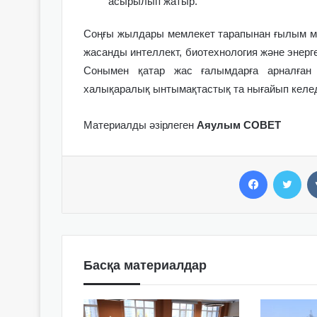
асырылып жатыр.
Соңғы жылдары мемлекет тарапынан ғылым мен и
жасанды интеллект, биотехнология және энерг
Сонымен қатар жас ғалымдарға арналған 
халықаралық ынтымақтастық та нығайып келед
Материалды әзірлеген
Аяулым СОВЕТ
Facebook
Twitter
Басқа материалдар