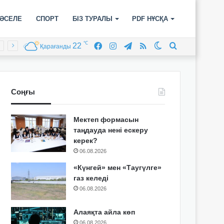
ӘСЕЛЕ
СПОРТ
БІЗ ТУРАЛЫ
PDF НҰСҚА
℃
22
Facebook
Instagram
Telegram
RSS
Switch
Іздеу
Қарағанды
skin
Соңғы
Мектеп формасын
таңдауда нені ескеру
керек?
06.08.2026
«Күнгей» мен «Таугүлге»
газ келеді
06.08.2026
Алаяқта айла көп
06.08.2026