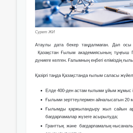
Сурет ЖИ
Атаулы дата бекер таңдалмаған. Дәл осы 
Қазақстан Ғылым академиясының тұңғыш Пр
дүниеге келген. Ғалымның еңбегі еліміздің ғы
Қазіргі таңда Қазақстанда ғылым саласы жүйел
Елде 400-ден астам ғылыми ұйым жұмыс і
Ғылыми зерттеулермен айналысатын 20 м
Ғылымды қаржыландыру жыл сайын арт
бағдарламалар жүзеге асырылуда;
Гранттық және бағдарламалық-нысанал