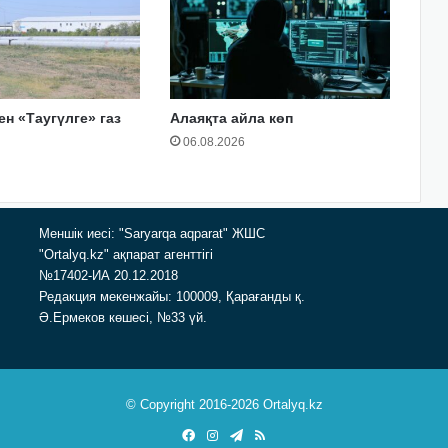
ен «Таугүлге» газ
Алаяқта айла көп
06.08.2026
Меншік иесі: "Saryarqa aqparat" ЖШС
"Ortalyq.kz" ақпарат агенттігі
№17402-ИА 20.12.2018
Редакция мекенжайы: 100009, Қарағанды қ.
Ә.Ермеков көшесі, №33 үй.
© Copyright 2016-2026 Ortalyq.kz
Facebook
Instagram
Telegram
RSS