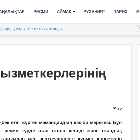
АҢАЛЫҚТАР
РЕСМИ
АЙМАҚ
РУХАНИЯТ
ТАРИХ
М
рнирдің үздік гол авторы атанды
қызметкерлерінің
95
ңбек етіп жүрген мамандардың кәсіби мерекесі. Бұл
 ресми түрде атап өтіліп келеді және отандық
алымдар мен зерттеушілерге құрмет көрсетудің