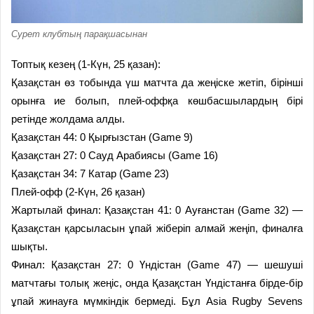
Сурет клубтың парақшасынан
Топтық кезең (1-Күн, 25 қазан):
Қазақстан өз тобында үш матчта да жеңіске жетіп, бірінші
орынға ие болып, плей-оффқа көшбасшылардың бірі
ретінде жолдама алды.
Қазақстан 44: 0 Қырғызстан (Game 9)
Қазақстан 27: 0 Сауд Арабиясы (Game 16)
Қазақстан 34: 7 Катар (Game 23)
Плей-офф (2-Күн, 26 қазан)
Жартылай финал: Қазақстан 41: 0 Ауғанстан (Game 32) —
Қазақстан қарсыласын ұпай жіберіп алмай жеңіп, финалға
шықты.
Финал: Қазақстан 27: 0 Үндістан (Game 47) — шешуші
матчтағы толық жеңіс, онда Қазақстан Үндістанға бірде-бір
ұпай жинауға мүмкіндік бермеді. Бұл Asia Rugby Sevens