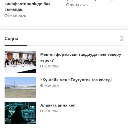
кинофестивалінде бақ
05.08.2026
сынайды
05.08.2026
Соңғы
Мектеп формасын таңдауда нені ескеру
керек?
06.08.2026
«Күнгей» мен «Таугүлге» газ келеді
06.08.2026
Алаяқта айла көп
06.08.2026