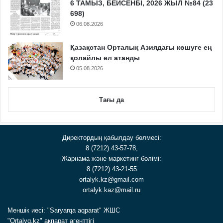
6 ТАМЫЗ, БЕЙСЕНБІ, 2026 ЖЫЛ №84 (23
698)
06.08.2026
Қазақстан Орталық Азиядағы көшуге ең
қолайлы ел атанды
05.08.2026
Тағы да
Директордың қабылдау бөлмесі:
8 (7212) 43-57-78,
Жарнама және маркетинг бөлімі:
8 (7212) 43-21-55
ortalyk.kz@gmail.com
ortalyk.kaz@mail.ru
Меншік иесі: "Saryarqa aqparat" ЖШС
"Ortalyq.kz" ақпарат агенттігі