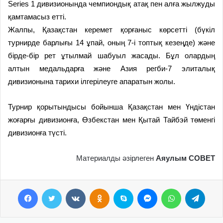
Series 1 дивизионында чемпиондық атақ пен алға жылжуды
қамтамасыз етті.
Жалпы, Қазақстан керемет қорғаныс көрсетті (бүкіл
турнирде барлығы 14 ұпай, оның 7-і топтық кезеңде) және
бірде-бір рет ұтылмай шабуыл жасады. Бұл олардың
алтын медальдарға және Азия регби-7 элиталық
дивизионына тарихи ілгерілеуге апаратын жолы.
Турнир қорытындысы бойынша Қазақстан мен Үндістан
жоғарғы дивизионға, Өзбекстан мен Қытай Тайбэй төменгі
дивизионға түсті.
Материалды әзірлеген
Аяулым СОВЕТ
Facebook
Twitter
VKontakte
Odnoklassniki
Skype
Messenger
WhatsApp
Telegram