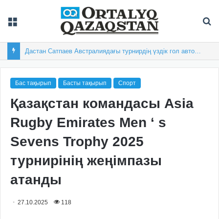
Мәзір
Із
Дастан Сатпаев Австралиядағы турнирдің үздік гол авторы атанды
Бас тақырып
Басты тақырып
Спорт
Қазақстан командасы Asia
Rugby Emirates Men ‘ s
Sevens Trophy 2025
турнирінің жеңімпазы
атанды
27.10.2025
118