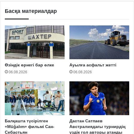
Басқа материалдар
Өзіндік өрнегі бар өлке
Ауылға асфальт жетті
06.08.2026
06.08.2026
Балқашта түсірілген
Дастан Сатпаев
«Mūğalım» фильмі Сан-
Австралиядағы турнирдің
Себастьян
үздік гол авторы атанды