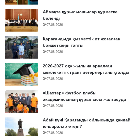
Аймақта құрылысшылар құрметке
бөленді
07.08.2026
Қарағандыда қызметтік ит жоғалған
бойжеткенді тапты
07.08.2026
2026-2027 оқу жылына арналған
мемлекеттік грант иегерлері анықталды
07.08.2026
«Шахтер» футбол клубы
академиясының құрылысы жалғасуда
07.08.2026
Абай күні Қарағанды облысында қандай
іс-шаралар өтеді?
07.08.2026