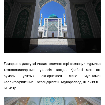
Ғимаратта дәстүрлі ислам элементтері заманауи құрылыс
технологияларымен үйлесім тапқан. Қасбеті мен ішкі
аумағы ұлттық ою-өрнекпен және мұсылман
каллиграфиясымен безендірілген. Мұнаралардың биіктігі –
61 метр.