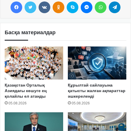
Facebook
Twitter
VKontakte
Odnoklassniki
Skype
Messenger
WhatsApp
Telegram
Басқа материалдар
Қазақстан Орталық
Құрылтай сайлауына
Азиядағы көшуге ең
қатысты жалған ақпараттар
қолайлы ел атанды
әшкереленді
05.08.2026
05.08.2026