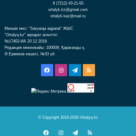
8 (7212) 43-21-55
ortalyk.kz@gmail.com
ortalyk.kaz@mail.ru
Меншік иесі: "Saryarqa aqparat" ЖШС
"Ortalyq.kz" ақпарат агенттігі
№17402-ИА 20.12.2018
Редакция мекенжайы: 100009, Қарағанды қ.
Ә.Ермеков көшесі, №33 үй.
Facebook
Instagram
Telegram
RSS
© Copyright 2016-2026 Ortalyq.kz
Facebook
Instagram
Telegram
RSS