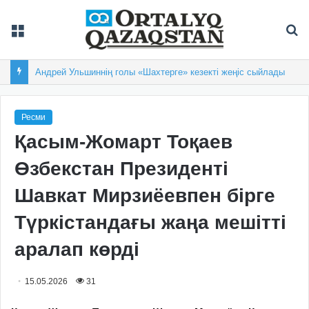
Мәзір
Із
Андрей Ульшиннің голы «Шахтерге» кезекті жеңіс сыйлады
Ресми
Қасым-Жомарт Тоқаев
Өзбекстан Президенті
Шавкат Мирзиёевпен бірге
Түркістандағы жаңа мешітті
аралап көрді
15.05.2026
31