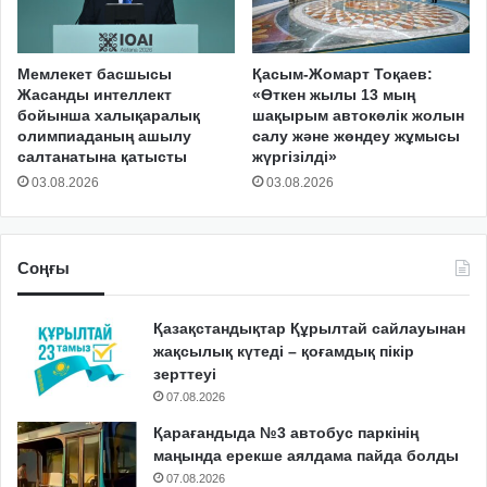
Мемлекет басшысы
Қасым-Жомарт Тоқаев:
Жасанды интеллект
«Өткен жылы 13 мың
бойынша халықаралық
шақырым автокөлік жолын
олимпиаданың ашылу
салу және жөндеу жұмысы
салтанатына қатысты
жүргізілді»
03.08.2026
03.08.2026
Соңғы
Қазақстандықтар Құрылтай сайлауынан
жақсылық күтеді – қоғамдық пікір
зерттеуі
07.08.2026
Қарағандыда №3 автобус паркінің
маңында ерекше аялдама пайда болды
07.08.2026