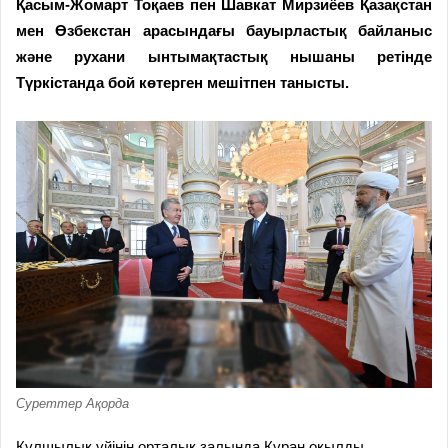
Қасым-Жомарт Тоқаев пен Шавкат Мирзиёев Қазақстан
мен Өзбекстан арасындағы бауырластық байланыс
және рухани ынтымақтастық нышаны ретінде
Түркістанда бой көтерген мешітпен танысты.
Суреттер Ақорда
Құлшылық үйінің орталық залында Құран оқылды.