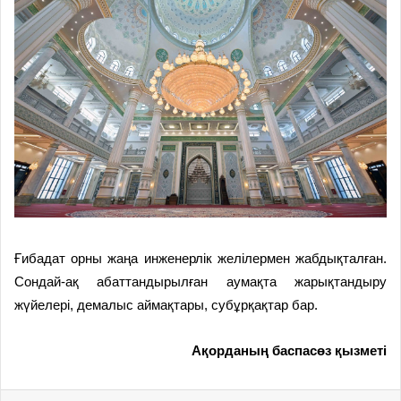
Ғибадат орны жаңа инженерлік желілермен жабдықталған.
Сондай-ақ абаттандырылған аумақта жарықтандыру
жүйелері, демалыс аймақтары, субұрқақтар бар.
Ақорданың баспасөз қызметі