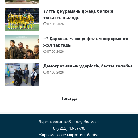
Ұлттық құраманың жаңа бапкері
таныстырылады
07.08.2026
«7 Қарақшы»: жаңа фильм көрерменге
жол тартады
07.08.2026
Демократиялық үдерістің басты талабы
07.08.2026
Тағы да
Директордың қабылдау бөлмесі:
8 (7212) 43-57-78,
Жарнама және маркетинг бөлімі: