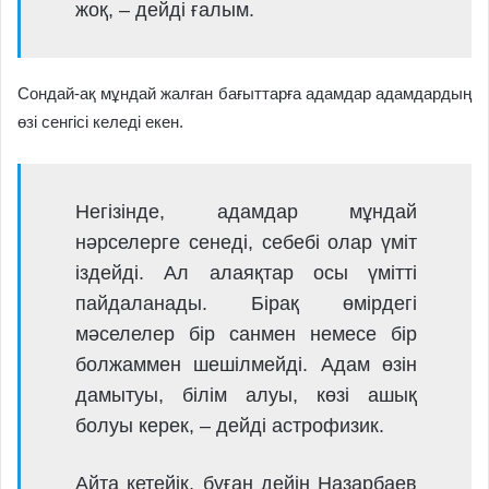
жоқ, – дейді ғалым.
Сондай-ақ мұндай жалған бағыттарға адамдар адамдардың
өзі сенгісі келеді екен.
Негізінде, адамдар мұндай
нәрселерге сенеді, себебі олар үміт
іздейді. Ал алаяқтар осы үмітті
пайдаланады. Бірақ өмірдегі
мәселелер бір санмен немесе бір
болжаммен шешілмейді. Адам өзін
дамытуы, білім алуы, көзі ашық
болуы керек, – дейді астрофизик.
Айта кетейік, бұған дейін Назарбаев