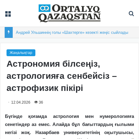
Мәзір
Із
Андрей Ульшиннің голы «Шахтерге» кезекті жеңіс сыйлады
Жаңалықтар
Астрономия білсеңіз,
астрологияға сенбейсіз –
астрофизик пікірі
12.04.2026
36
Бүгінде қоғамда астрология мен нумерологияға
сенетіндер аз емес. Алайда бұл бағыттардың ғылыми
негізі жоқ. Назарбаев университетінің оқытушысы,