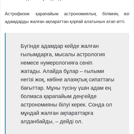
Астрофизик қарапайым астрономиялық білімнің өзі
адамдарды жалған ақпараттан қорғай алатынын атап өтті.
Бүгінде адамдар кейде жалған
ғылымдарға, мысалы астрология
немесе нумерологияға сеніп
жатады. Алайда бұлар – ғылыми
негізі жоқ, көбіне алаяқтық сипаттағы
бағыттар. Мұны түсіну үшін адам ең
болмаса қарапайым деңгейде
астрономияны білуі керек. Сонда ол
мұндай жалған ақпараттарға
алданбайды, – дейді ол.