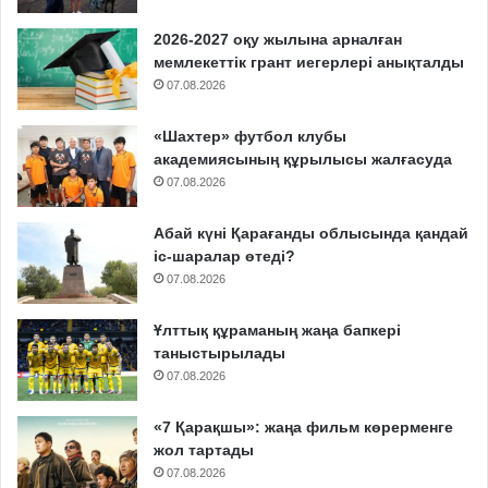
2026-2027 оқу жылына арналған
мемлекеттік грант иегерлері анықталды
07.08.2026
«Шахтер» футбол клубы
академиясының құрылысы жалғасуда
07.08.2026
Абай күні Қарағанды облысында қандай
іс-шаралар өтеді?
07.08.2026
Ұлттық құраманың жаңа бапкері
таныстырылады
07.08.2026
«7 Қарақшы»: жаңа фильм көрерменге
жол тартады
07.08.2026