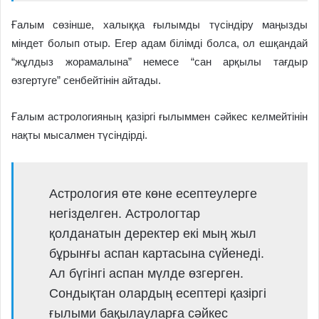
Ғалым сөзінше, халыққа ғылымды түсіндіру маңызды
міндет болып отыр. Егер адам білімді болса, ол ешқандай
“жұлдыз жорамалына” немесе “сан арқылы тағдыр
өзгертуге” сенбейтінін айтады.
Ғалым астрологияның қазіргі ғылыммен сәйкес келмейтінін
нақты мысалмен түсіндірді.
Астрология өте көне есептеулерге
негізделген. Астрологтар
қолданатын деректер екі мың жыл
бұрынғы аспан картасына сүйенеді.
Ал бүгінгі аспан мүлде өзгерген.
Сондықтан олардың есептері қазіргі
ғылыми бақылауларға сәйкес