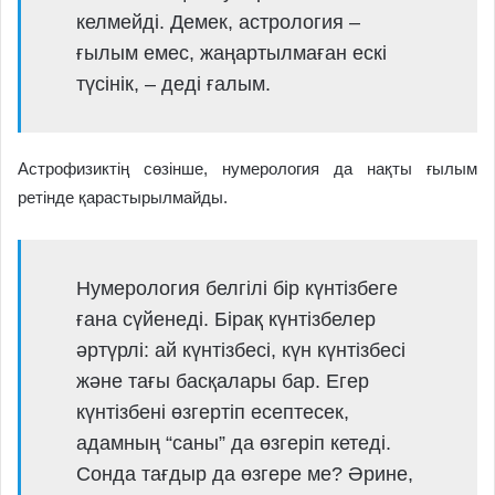
келмейді. Демек, астрология –
ғылым емес, жаңартылмаған ескі
түсінік, – деді ғалым.
Астрофизиктің сөзінше, нумерология да нақты ғылым
ретінде қарастырылмайды.
Нумерология белгілі бір күнтізбеге
ғана сүйенеді. Бірақ күнтізбелер
әртүрлі: ай күнтізбесі, күн күнтізбесі
және тағы басқалары бар. Егер
күнтізбені өзгертіп есептесек,
адамның “саны” да өзгеріп кетеді.
Сонда тағдыр да өзгере ме? Әрине,