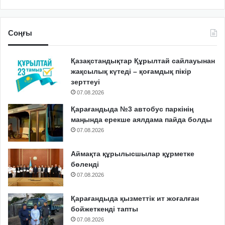
Соңғы
Қазақстандықтар Құрылтай сайлауынан
жақсылық күтеді – қоғамдық пікір
зерттеуі
07.08.2026
Қарағандыда №3 автобус паркінің
маңында ерекше аялдама пайда болды
07.08.2026
Аймақта құрылысшылар құрметке
бөленді
07.08.2026
Қарағандыда қызметтік ит жоғалған
бойжеткенді тапты
07.08.2026