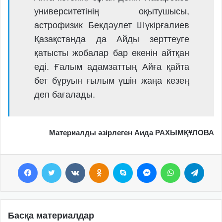
университетінің оқытушысы,
астрофизик Бекдәулет Шүкірғалиев
Қазақстанда да Айды зерттеуге
қатысты жобалар бар екенін айтқан
еді. Ғалым адамзаттың Айға қайта
бет бұруын ғылым үшін жаңа кезең
деп бағалады.
Материалды әзірлеген Аида РАХЫМҚҰЛОВА
Facebook
Twitter
VKontakte
Odnoklassniki
Skype
Messenger
WhatsApp
Telegram
Басқа материалдар