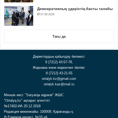
Демократиялық үдерістің басты талабы
07.08.2026
Тағы да
Директордың қабылдау бөлмесі:
8 (7212) 43-57-78,
Жарнама және маркетинг бөлімі:
8 (7212) 43-21-55
ortalyk.kz@gmail.com
ortalyk.kaz@mail.ru
Меншік иесі: "Saryarqa aqparat" ЖШС
"Ortalyq.kz" ақпарат агенттігі
№17402-ИА 20.12.2018
Редакция мекенжайы: 100009, Қарағанды қ.
Ә.Ермеков көшесі, №33 үй.