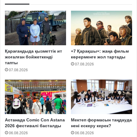
Қарағандыда қызметтік ит
«7 Қарақшы»: жаңа фильм
жоғалған бойжеткенді
көрерменге жол тартады
тапты
07.08.2026
07.08.2026
Астанада Comic Con Astana
Мектеп формасын таңдауда
2026 фестивалі басталды
нені ескеру керек?
06.08.2026
06.08.2026