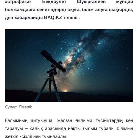
астрофизик Бекдәулет Шүкірғалиев мұндай
болжамдарға сенетіндерді оқуға, білім алуға шақырды,
деп хабарлайды BAQ.KZ тілшісі.
Сурет Freepik
Ғалымның айтуынша, жалған ғылыми түсініктердің кең
таралуы – халық арасында нақты ғылым туралы білімнің
жеткіліксіздігінен туындайды.