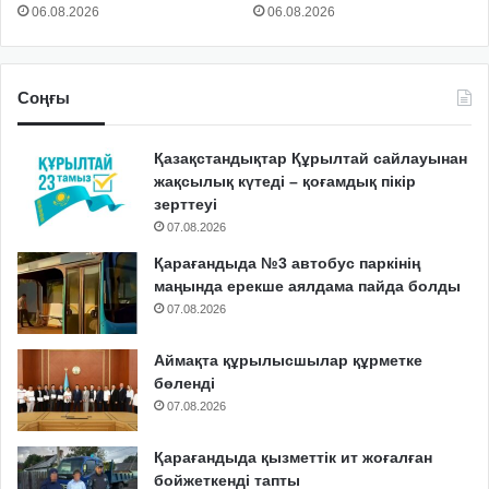
06.08.2026
06.08.2026
Соңғы
Қазақстандықтар Құрылтай сайлауынан
жақсылық күтеді – қоғамдық пікір
зерттеуі
07.08.2026
Қарағандыда №3 автобус паркінің
маңында ерекше аялдама пайда болды
07.08.2026
Аймақта құрылысшылар құрметке
бөленді
07.08.2026
Қарағандыда қызметтік ит жоғалған
бойжеткенді тапты