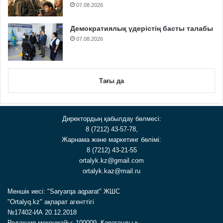
07.08.2026
Демократиялық үдерістің басты талабы
07.08.2026
Тағы да
Директордың қабылдау бөлмесі:
8 (7212) 43-57-78,
Жарнама және маркетинг бөлімі:
8 (7212) 43-21-55
ortalyk.kz@gmail.com
ortalyk.kaz@mail.ru
Меншік иесі: "Saryarqa aqparat" ЖШС
"Ortalyq.kz" ақпарат агенттігі
№17402-ИА 20.12.2018
Редакция мекенжайы: 100009, Қарағанды қ.