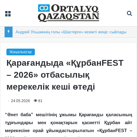
Мәзір
Із
Андрей Ульшиннің голы «Шахтерге» кезекті жеңіс сыйлады
Жаңалықтар
Қарағандыда «ҚұрбанFEST
– 2026» отбасылық
мерекелік кеші өтеді
24.05.2026
81
“Әнет баба” мешітінің ұжымы Қарағанды қаласының
тұрғындары мен қонақтарын қасиетті Құрбан айт
мерекесіне орай ұйымдастырылатын «ҚұрбанFEST –