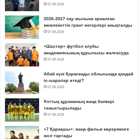
07.08.2026
2026-2027 оқу жылына арналған
мемлекеттік грант иегерлері анықталды
07.08.2026
«Шахтер» футбол клубы
академиясының құрылысы жалғасуда
07.08.2026
Абай күні Қарағанды облысында қандай
іс-шаралар өтеді?
07.08.2026
Ұлттық құраманың жаңа бапкері
таныстырылады
07.08.2026
«7 Қарақшы»: жаңа фильм көрерменге
жол тартады