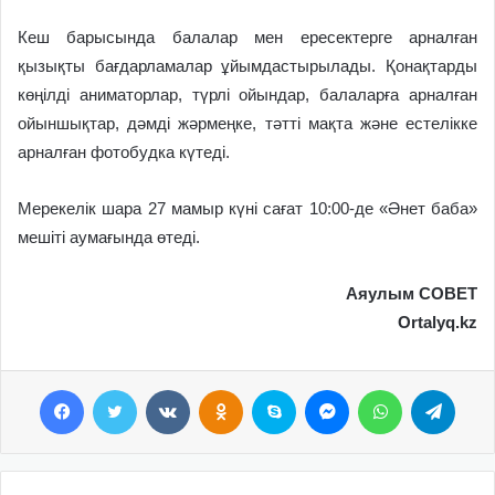
Кеш барысында балалар мен ересектерге арналған
қызықты бағдарламалар ұйымдастырылады. Қонақтарды
көңілді аниматорлар, түрлі ойындар, балаларға арналған
ойыншықтар, дәмді жәрмеңке, тәтті мақта және естелікке
арналған фотобудка күтеді.
Мерекелік шара 27 мамыр күні сағат 10:00-де «Әнет баба»
мешіті аумағында өтеді.
Аяулым СОВЕТ
Ortalyq.kz
Facebook
Twitter
VKontakte
Odnoklassniki
Skype
Messenger
WhatsApp
Telegram