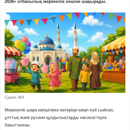
2026» отбасылық мерекелік кешіне шақырады.
Сурет ЖИ
Мерекелік шара көпшілікке көтеріңкі көңіл-күй сыйлап,
ұлттық және рухани құндылықтарды насихаттауға
бағытталған.