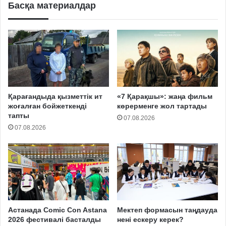
Басқа материалдар
Қарағандыда қызметтік ит
«7 Қарақшы»: жаңа фильм
жоғалған бойжеткенді
көрерменге жол тартады
тапты
07.08.2026
07.08.2026
Астанада Comic Con Astana
Мектеп формасын таңдауда
2026 фестивалі басталды
нені ескеру керек?