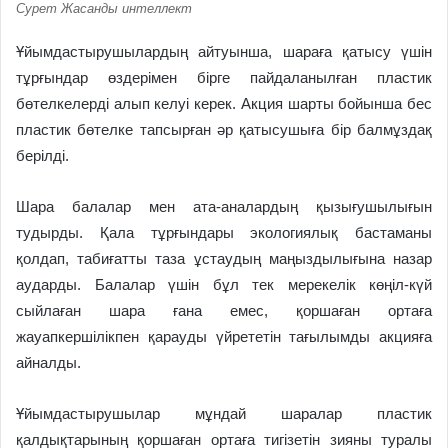
Сурет Жасанды интеллект
Ұйымдастырушылардың айтуынша, шараға қатысу үшін
тұрғындар өздерімен бірге пайдаланылған пластик
бөтелкелерді алып келуі керек
. Акция шарты бойынша бес
пластик бөтелке тапсырған әр қатысушыға бір балмұздақ
берілді.
Шара балалар мен ата-аналардың қызығушылығын
тудырды. Қала тұрғындары экологиялық бастаманы
қолдап, табиғатты таза ұстаудың маңыздылығына назар
аударды. Балалар үшін бұл тек мерекелік көңіл-күй
сыйлаған шара ғана емес, қоршаған ортаға
жауапкершілікпен қарауды үйрететін тағылымды акция
ға
айналды
.
Ұйымдастырушылар мұндай шаралар пластик
қалдықтарының қоршаған ортаға тигізетін зияны туралы