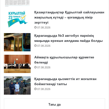
Қазақстандықтар Құрылтай сайлауынан
жақсылық күтеді – қоғамдық пікір
зерттеуі
07.08.2026
Қарағандыда №3 автобус паркінің
маңында ерекше аялдама пайда болды
07.08.2026
Аймақта құрылысшылар құрметке
бөленді
07.08.2026
Қарағандыда қызметтік ит жоғалған
бойжеткенді тапты
07.08.2026
Тағы да