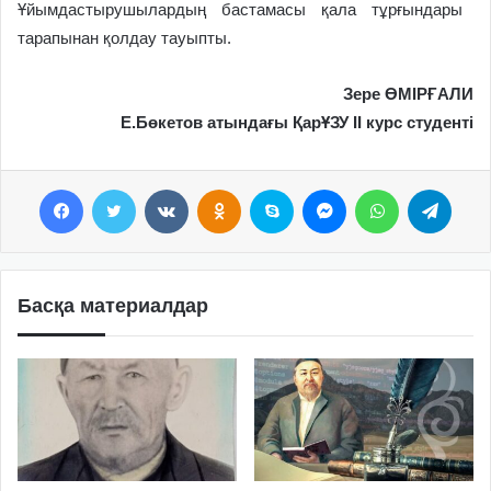
Ұйымдастырушылардың бастамасы қала тұрғындары
тарапынан қолдау тауыпты.
Зере ӨМІРҒАЛИ
Е.Бөкетов атындағы ҚарҰЗУ ІІ курс студенті
Facebook
Twitter
VKontakte
Odnoklassniki
Skype
Messenger
WhatsApp
Telegram
Басқа материалдар