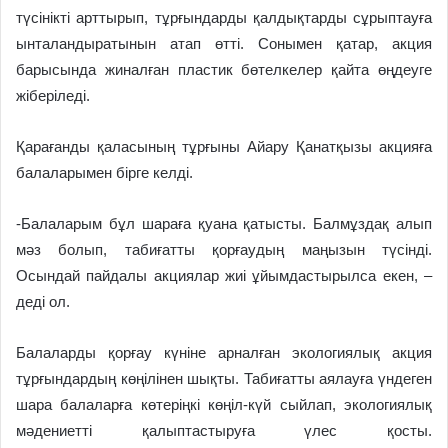
түсінікті арттырып, тұрғындарды қалдықтарды сұрыптауға
ынталандыратынын атап өтті. Сонымен қатар
,
акция
барысында жиналған пластик бөтелкелер қайта өңдеуге
жіберіледі.
Қарағанды қаласының тұрғыны Айару Қанатқызы акцияға
балаларымен бірге келд
і
.
-Балаларым бұл шараға қуана қатысты
. Балмұздақ алып
мәз болып, табиғатты қорғаудың маңызын түсінді.
Осындай пайдалы акциялар жиі ұйымдастырылса екен, –
деді ол.
Балаларды қорғау күніне арналған экологиялық акция
тұрғындардың көңілінен
шықты
. Табиғатты аялауға үндеген
шара балаларға көтеріңкі көңіл-күй сыйлап, экологиялық
мәдениетті қалыптастыруға үлес қосты.