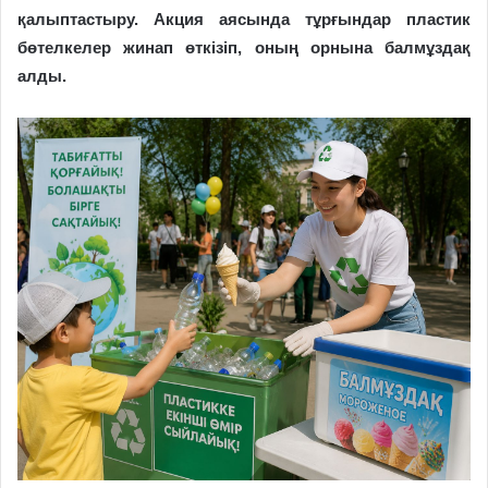
қалыптастыру. Акция аясында тұрғындар пластик
бөтелкелер жинап өткізіп, оның орнына балмұздақ
алды.