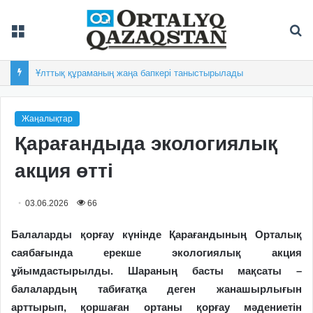
Мәзір
Із
Ұлттық құраманың жаңа бапкері таныстырылады
Жаңалықтар
Қарағандыда экологиялық
акция өтті
03.06.2026
66
Балаларды қорғау күнінде Қараған
ды
ның Орталық
саябағында ерекше экологиялық акция
ұйымдастырылды. Шараның басты мақсаты –
балалардың табиғатқа деген жанашырлығын
арттырып, қоршаған ортаны қорғау мәдениетін