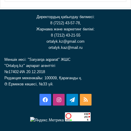
Директордың қабылдау бөлмесі:
8 (7212) 43-57-78,
Жарнама және маркетинг бөлімі:
8 (7212) 43-21-55
ortalyk.kz@gmail.com
ortalyk.kaz@mail.ru
Меншік иесі: "Saryarqa aqparat" ЖШС
"Ortalyq.kz" ақпарат агенттігі
№17402-ИА 20.12.2018
Редакция мекенжайы: 100009, Қарағанды қ.
Ә.Ермеков көшесі, №33 үй.
Facebook
Instagram
Telegram
RSS