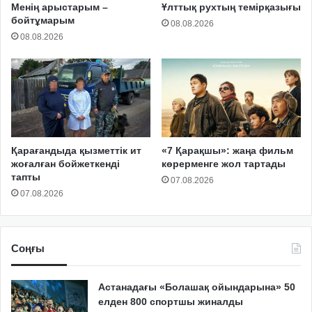
Менің арыстарым –
Ұлттық рухтың темірқазығы
бойтұмарым
08.08.2026
08.08.2026
Қарағандыда қызметтік ит
«7 Қарақшы»: жаңа фильм
жоғалған бойжеткенді
көрерменге жол тартады
тапты
07.08.2026
07.08.2026
Соңғы
Астанадағы «Болашақ ойындарына» 50
елден 800 спортшы жиналды