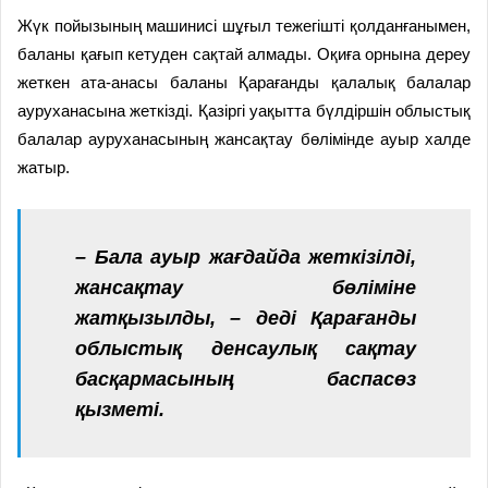
Жүк пойызының машинисі шұғыл тежегішті қолданғанымен,
баланы қағып кетуден сақтай алмады. Оқиға орнына дереу
жеткен ата-анасы баланы Қарағанды қалалық балалар
ауруханасына жеткізді. Қазіргі уақытта бүлдіршін облыстық
балалар ауруханасының жансақтау бөлімінде ауыр халде
жатыр.
– Бала ауыр жағдайда жеткізілді,
жансақтау бөліміне
жатқызылды, – деді Қарағанды
облыстық денсаулық сақтау
басқармасының баспасөз
қызметі.