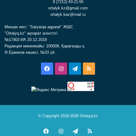
8 (7212) 43-21-55
ortalyk.kz@gmail.com
ortalyk.kaz@mail.ru
Меншік иесі: "Saryarqa aqparat" ЖШС
"Ortalyq.kz" ақпарат агенттігі
№17402-ИА 20.12.2018
Редакция мекенжайы: 100009, Қарағанды қ.
Ә.Ермеков көшесі, №33 үй.
Facebook
Instagram
Telegram
RSS
© Copyright 2016-2026 Ortalyq.kz
Facebook
Instagram
Telegram
RSS