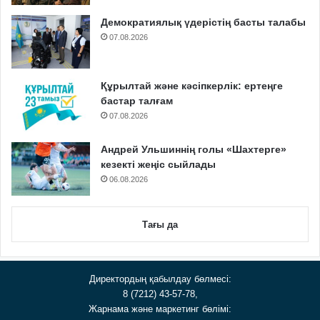
Демократиялық үдерістің басты талабы
07.08.2026
Құрылтай және кәсіпкерлік: ертеңге
бастар талғам
07.08.2026
Андрей Ульшиннің голы «Шахтерге»
кезекті жеңіс сыйлады
06.08.2026
Тағы да
Директордың қабылдау бөлмесі:
8 (7212) 43-57-78,
Жарнама және маркетинг бөлімі: