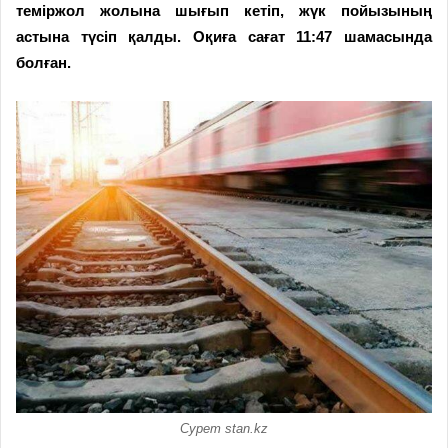
теміржол жолына шығып кетіп, жүк пойызының
астына түсіп қалды. Оқиға сағат 11:47 шамасында
болған.
Сурет stan.kz