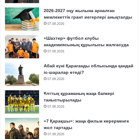
2026-2027 оқу жылына арналған
мемлекеттік грант иегерлері анықталды
07.08.2026
«Шахтер» футбол клубы
академиясының құрылысы жалғасуда
07.08.2026
Абай күні Қарағанды облысында қандай
іс-шаралар өтеді?
07.08.2026
Ұлттық құраманың жаңа бапкері
таныстырылады
07.08.2026
«7 Қарақшы»: жаңа фильм көрерменге
жол тартады
07.08.2026