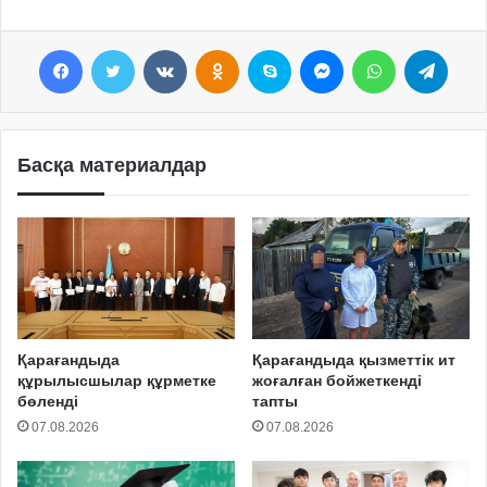
Facebook
Twitter
VKontakte
Odnoklassniki
Skype
Messenger
WhatsApp
Telegram
Басқа материалдар
Қарағандыда
Қарағандыда қызметтік ит
құрылысшылар құрметке
жоғалған бойжеткенді
бөленді
тапты
07.08.2026
07.08.2026