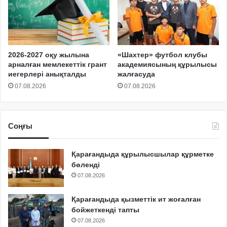
2026-2027 оқу жылына
«Шахтер» футбол клубы
арналған мемлекеттік грант
академиясының құрылысы
иегерлері анықталды
жалғасуда
07.08.2026
07.08.2026
Соңғы
Қарағандыда құрылысшылар құрметке
бөленді
07.08.2026
Қарағандыда қызметтік ит жоғалған
бойжеткенді тапты
07.08.2026