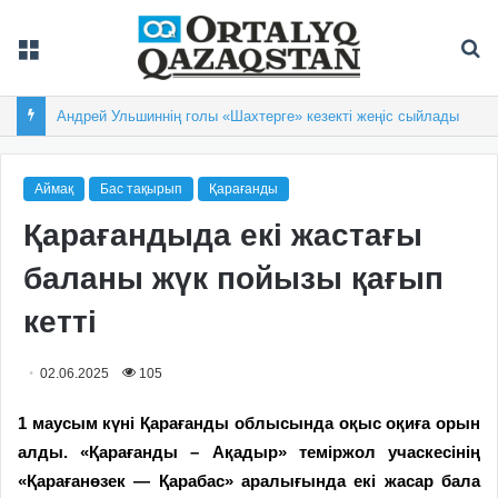
Мәзір
Із
Андрей Ульшиннің голы «Шахтерге» кезекті жеңіс сыйлады
Аймақ
Бас тақырып
Қарағанды
Қарағандыда екі жастағы
баланы жүк пойызы қағып
кетті
02.06.2025
105
1 маусым күні Қарағанды облысында оқыс оқиға орын
алды. «Қарағанды – Ақадыр» теміржол учаскесінің
«Қарағанөзек — Қарабас» аралығында екі жасар бала