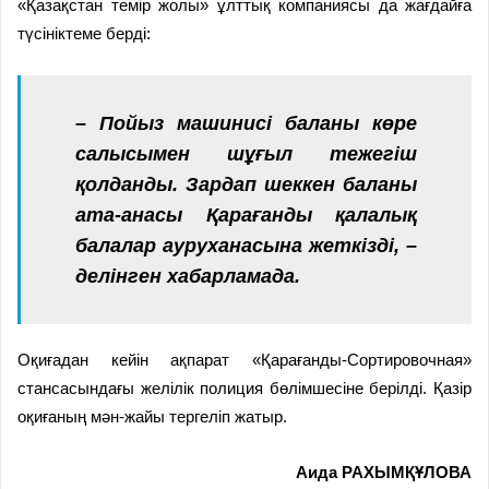
«Қазақстан темір жолы» ұлттық компаниясы да жағдайға
түсініктеме берді:
– Пойыз машинисі баланы көре
салысымен шұғыл тежегіш
қолданды. Зардап шеккен баланы
ата-анасы Қарағанды қалалық
балалар ауруханасына жеткізді,
–
делінген хабарламада.
Оқиғадан кейін ақпарат «Қарағанды-Сортировочная»
стансасындағы желілік полиция бөлімшесіне берілді. Қазір
оқиғаның мән-жайы тергеліп жатыр.
Аида РАХЫМҚҰЛОВА