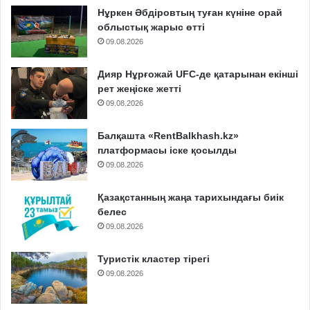
Нұркен Әбдіровтың туған күніне орай
облыстық жарыс өтті
09.08.2026
Дияр Нұрғожай UFC-де қатарынан екінші
рет жеңіске жетті
09.08.2026
Балқашта «RentBalkhash.kz»
платформасы іске қосылды
09.08.2026
Қазақстанның жаңа тарихындағы биік
белес
09.08.2026
Туристік кластер тірегі
09.08.2026