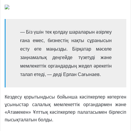
— Біз үшін тек қолдау шараларын әзірлеу
ғана емес, бизнестің нақты сұранысын
есту өте маңызды. Бірқатар мәселе
заңнамалық деңгейде түзетуді және
мемлекеттік органдардың жедел әрекетін
талап етеді, — деді Ерлан Сағынаев.
Кездесу қорытындысы бойынша кәсіпкерлер көтерген
ұсыныстар салалық мемлекеттік органдармен және
«Атамекен» Ұлттық кәсіпкерлер палатасымен бірлесіп
пысықталатын болды.