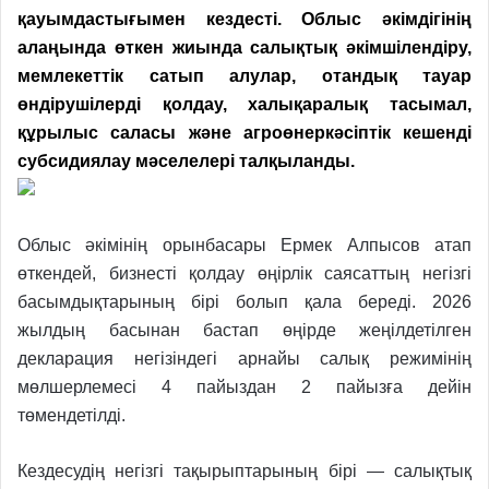
қауымдастығымен кездесті. Облыс әкімдігінің
алаңында өткен жиында салықтық әкімшілендіру,
мемлекеттік сатып алулар, отандық тауар
өндірушілерді қолдау, халықаралық тасымал,
құрылыс саласы және агроөнеркәсіптік кешенді
субсидиялау мәселелері талқыланды.
Облыс әкімінің орынбасары Ермек Алпысов атап
өткендей, бизнесті қолдау өңірлік саясаттың негізгі
басымдықтарының бірі болып қала береді. 2026
жылдың басынан бастап өңірде жеңілдетілген
декларация негізіндегі арнайы салық режимінің
мөлшерлемесі 4 пайыздан 2 пайызға дейін
төмендетілді.
Кездесудің негізгі тақырыптарының бірі — салықтық