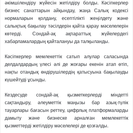
әкімшілендіру жүйесін жетілдіру болды. Кәсіпкерлер
бизнес санаттарын айқындау, жаңа Салық кодексі
нормаларын қолдану, есептілікті жеңілдету және
салықтық бақылау тәсілдерін қайта қарау мәселелерін
көтерді. Сондай-ақ ақпараттық жүйелердегі
хабарламалардың қайталануы да талқыланды.
Кәсіпкерлер мемлекеттік сатып алулар саласында
делдалдардың үлесі әлі де жоғары екенін атап өтіп,
нақты отандық өндірушілердің қатысуына бақылауды
күшейтуді ұсынды.
Кездесуде сондай-ақ қызметкерлерді міндетті
сақтандыру, әлеуметтік маңызы бар азық-түлік
тауарлары бағасын реттеу, цифрлық платформаларды
дамыту және бизнеске арналған мемлекеттік
қызметтерді жетілдіру мәселелері де қозғалды.