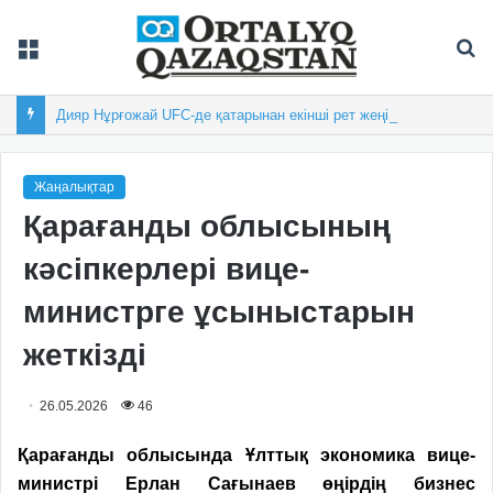
Мәзір
Із
Дияр Нұрғожай UFC-де қатарынан екінші рет жеңіске жетті
Жаңалықтар
Қарағанды облысының
кәсіпкерлері вице-
министрге ұсыныстарын
жеткізді
26.05.2026
46
Қарағанды облысында Ұлттық экономика вице-
министрі Ерлан Сағынаев өңірдің бизнес