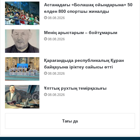
Астанадағы «Болашақ ойындарына» 50
елден 800 спортшы жиналды
08.08.2026
Менің арыстарым – бойтұмарым
08.08.2026
Қарағандыда республикалық Құран
байқауына іріктеу сайысы өтті
08.08.2026
Ұлттық рухтың темірқазығы
08.08.2026
Тағы да