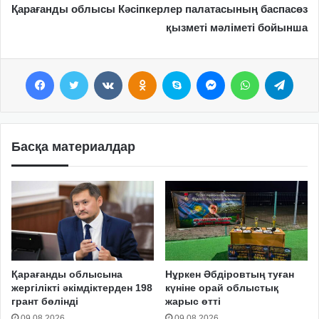
Қарағанды облысы Кәсіпкерлер палатасының баспасөз
қызметі мәліметі бойынша
Facebook
Twitter
VKontakte
Odnoklassniki
Skype
Messenger
WhatsApp
Telegram
Басқа материалдар
Қарағанды облысына
Нұркен Әбдіровтың туған
жергілікті әкімдіктерден 198
күніне орай облыстық
грант бөлінді
жарыс өтті
09.08.2026
09.08.2026