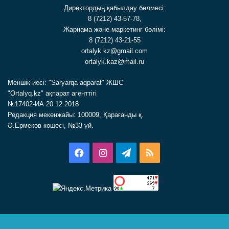
Директордың қабылдау бөлмесі:
8 (7212) 43-57-78,
Жарнама және маркетинг бөлімі:
8 (7212) 43-21-55
ortalyk.kz@gmail.com
ortalyk.kaz@mail.ru
Меншік иесі: "Saryarqa aqparat" ЖШС
"Ortalyq.kz" ақпарат агенттігі
№17402-ИА 20.12.2018
Редакция мекенжайы: 100009, Қарағанды қ.
Ә.Ермеков көшесі, №33 үй.
Facebook
Instagram
Telegram
RSS