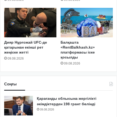
Дияр Нұрғожай UFC-де
Балқашта
қатарынан екінші рет
«RentBalkhash.kz»
жеңіске жетті
платформасы іске
қосылды
09.08.2026
09.08.2026
Соңғы
Қарағанды облысына жергілікті
әкімдіктерден 198 грант бөлінді
09.08.2026