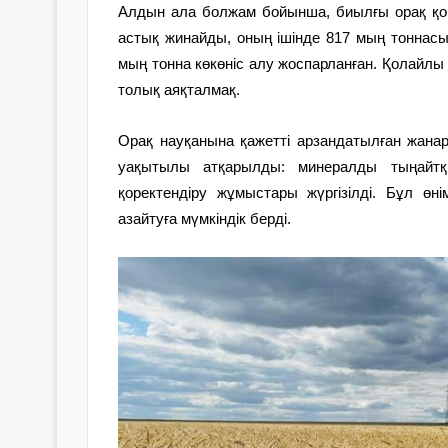
Алдын ала болжам бойынша, биылғы орақ қ
астық жинайды, оның ішінде 817 мың тоннасы 
мың тонна көкөніс алу жоспарланған. Қолайлы 
толық аяқталмақ.
Орақ науқанына қажетті арзандатылған жанар
уақытылы атқарылды: минералды тыңайтқыш
қоректендіру жұмыстары жүргізілді. Бұл өнім
азайтуға мүмкіндік берді.