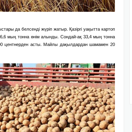
стары да белсенді жүріп жатыр. Қазіргі уақытта картоп
,6 мың тонна өнім алынды. Сондай-ақ 33,4 мың тонна
 300 центнерден асты. Майлы дақылдардан шамамен 20