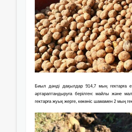
Биыл дәнді дақылдар 914,7 мың гектарға 
әртараптандыруға берілген: майлы және ма
гектарға жуық жерге, көкөніс шамамен 2 мың гек