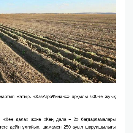
аңартып жатыр. «ҚазАгроФинанс» арқылы 600-ге жуық
н. «Кең дала» және «Кең дала – 2» бағдарламалары
ңгеге дейін ұлғайып, шамамен 250 ауыл шаруашылығы