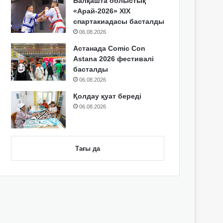
Балқашта облыстық
«Арай-2026» XIX
спартакиадасы басталды
06.08.2026
Астанада Comic Con
Astana 2026 фестивалі
басталды
06.08.2026
Қолдау қуат береді
06.08.2026
Тағы да