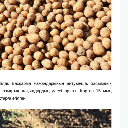
егілді. Басқарма мамандарының айтуынша, басымдық
л азықтық дақылдардың үлесі артты. Картоп 15 мың
тарға егілген.