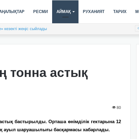
АҢАЛЫҚТАР
РЕСМИ
АЙМАҚ
РУХАНИЯТ
ТАРИХ
М
» кезекті жеңіс сыйлады
ң тонна астық
80
қ астық бастырылды. Орташа өнімділік гектарына 12
тық ауыл шаруашылығы басқармасы хабарлады.