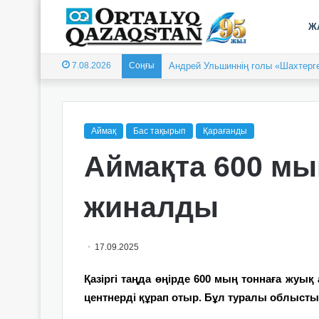
Ж
7.08.2026
Соңғы
Андрей Ульшиннің голы «Шахтерге
Аймақ
Бас тақырып
Қарағанды
Аймақта 600 мы
жиналды
17.09.2025
Қазіргі таңда өңірде 600 мың тоннаға жуы
центнерді құрап отыр. Бұл туралы облыс