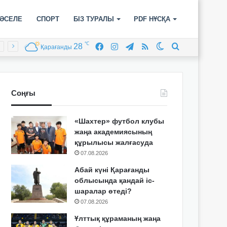
ӘСЕЛЕ
СПОРТ
БІЗ ТУРАЛЫ
PDF НҰСҚА
℃
28
Facebook
Instagram
Telegram
RSS
Switch
Іздеу
Қарағанды
skin
Соңғы
«Шахтер» футбол клубы
жаңа академиясының
құрылысы жалғасуда
07.08.2026
Абай күні Қарағанды
облысында қандай іс-
шаралар өтеді?
07.08.2026
Ұлттық құраманың жаңа