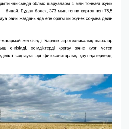
орытындысында облыс шаруалары 1 млн тоннаға жуық
– бидай. Бұдан бөлек, 373 мың тонна картоп пен 75,5
ауа райы жағдайында егін орағы қыркүйек соңына дейін
-жағармай жеткізілді. Барлық агротехникалық шаралар
 енгізілді, өсімдіктерді қорғау және күзгі үстеп
ділікті сақтауға әрі фитосанитарлық қауіп-қатерлерді