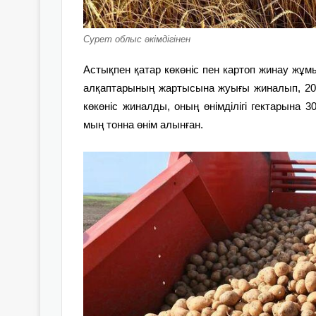
Сурет облыс әкімдігінен
Астықпен қатар көкөніс пен картоп жинау жұмы
алқаптарының жартысына жуығы жиналып, 206
көкөніс жиналды, оның өнімділігі гектарына
мың тонна өнім алынған.