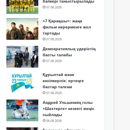
бапкері таныстырылады
07.08.2026
«7 Қарақшы»: жаңа
фильм көрерменге жол
тартады
07.08.2026
Демократиялық үдерістің
басты талабы
07.08.2026
Құрылтай және
кәсіпкерлік: ертеңге
бастар талғам
07.08.2026
Андрей Ульшиннің голы
«Шахтерге» кезекті жеңіс
сыйлады
06.08.2026