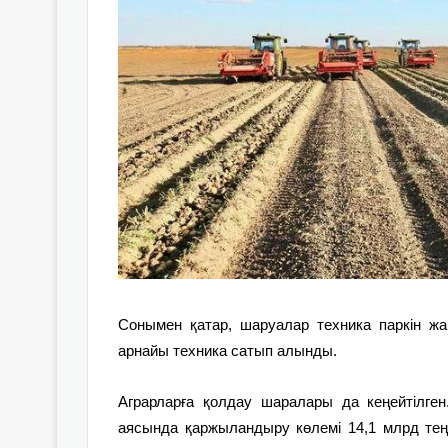
Сонымен қатар, шаруалар техника паркін ж
арнайы техника сатып алынды.
Аграрларға қолдау шаралары да кеңейтілге
аясында қаржыландыру көлемі 14,1 млрд те