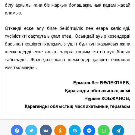
білу арқылы ғана біз жарқын болашаққа нық қадам жасай
аламыз.
Өткенді еске алу бізге бейбітшілік пен өзара келісімді,
түсіністікті сақтауға ықпал етеді. Осындай ауыр кезеңдерді
басынан кешірген халқымыз үшін бұл күн жазықсыз жапа
шеккендерді еске алып, оларға тағзым ететін күн болып
табылады. Жазықсыз жапа шеккендер қасіреті ешқашан
ұмытылмайды.
Ермағанбет БӨЛЕКПАЕВ,
Қарағанды облысының әкімі
Нұркен КОБЖАНОВ,
Қарағанды облыстық мәслихатының төрағасы
Facebook
Twitter
VKontakte
Odnoklassniki
Skype
Messenger
WhatsApp
Telegram