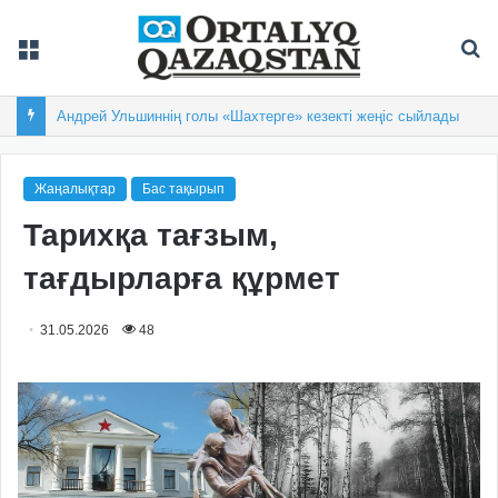
Мәзір
Із
Андрей Ульшиннің голы «Шахтерге» кезекті жеңіс сыйлады
Жаңалықтар
Бас тақырып
Тарихқа тағзым,
тағдырларға құрмет
31.05.2026
48