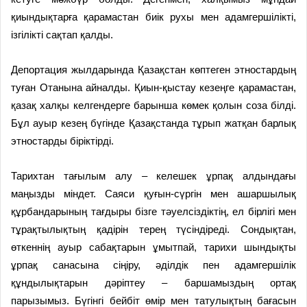
қиындықтарға қарамастан биік рухы мен адамгершілікті,
ізгілікті сақтап қалды.
Депортация жылдарында Қазақстан көптеген этностардың
туған Отанына айналды. Қиын-қыстау кезеңге қарамастан,
қазақ халқы келгендерге барынша көмек қолын соза білді.
Бұл ауыр кезең бүгінде Қазақстанда тұрып жатқан барлық
этностарды біріктірді.
Тарихтан тағылым алу – келешек ұрпақ алдындағы
маңызды міндет. Саяси қуғын-сүргін мен ашаршылық
құрбандарының тағдыры бізге тәуелсіздіктің, ел бірлігі мен
тұрақтылықтың қадірін терең түсіндіреді. Сондықтан,
өткеннің ауыр сабақтарын ұмытпай, тарихи шындықты
ұрпақ санасына сіңіру, әділдік пен адамгершілік
құндылықтарын дәріптеу – баршамыздың ортақ
парызымыз. Бүгінгі бейбіт өмір мен татулықтың бағасын