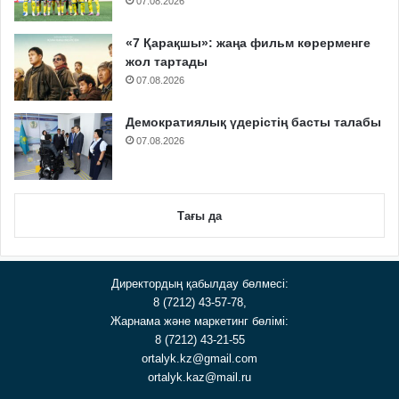
07.08.2026
«7 Қарақшы»: жаңа фильм көрерменге
жол тартады
07.08.2026
Демократиялық үдерістің басты талабы
07.08.2026
Тағы да
Директордың қабылдау бөлмесі:
8 (7212) 43-57-78,
Жарнама және маркетинг бөлімі:
8 (7212) 43-21-55
ortalyk.kz@gmail.com
ortalyk.kaz@mail.ru