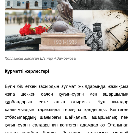
Коллажды жасаған Шынар Адамбекова
Құрметті жерлестер!
Бүгін біз өткен ғасырдың зұлмат жылдарында жазықсыз
жапа шеккен саяси қуғын-сүргін мен ашаршылық
құрбандарын еске алып отырмыз. Бұл жылдар
халқымыздың тарихында терең із қалдырды. Көптеген
отбасылардың шаңырағы шайқалып, ашаршылық пен
қуғын-сүргін салдарынан көптеген адамдар өз Отанынан
кетуге мәжбүр болды. Дегенмен, халқымыз мұндай