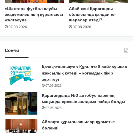
«Шахтер» футбол клубы
Абай күні Қарағанды
академиясының құрылысы
облысында қандай іс-
жалғасуда
шаралар өтеді?
07.08.2026
07.08.2026
Соңғы
Қазақстандықтар Құрылтай сайлауынан
жақсылық күтеді – қоғамдық пікір
зерттеуі
07.08.2026
Қарағандыда №3 автобус паркінің
маңында ерекше аялдама пайда болды
07.08.2026
Аймақта құрылысшылар құрметке
бөленді