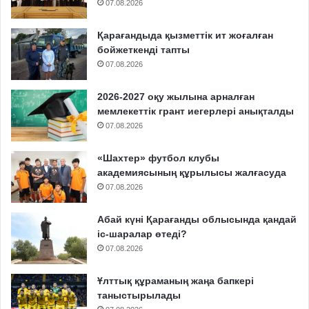
07.08.2026
Қарағандыда қызметтік ит жоғалған
бойжеткенді тапты
07.08.2026
2026-2027 оқу жылына арналған
мемлекеттік грант иегерлері анықталды
07.08.2026
«Шахтер» футбол клубы
академиясының құрылысы жалғасуда
07.08.2026
Абай күні Қарағанды облысында қандай
іс-шаралар өтеді?
07.08.2026
Ұлттық құраманың жаңа бапкері
таныстырылады