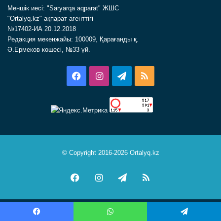
Меншік иесі: "Saryarqa aqparat" ЖШС
"Ortalyq.kz" ақпарат агенттігі
№17402-ИА 20.12.2018
Редакция мекенжайы: 100009, Қарағанды қ.
Ә.Ермеков көшесі, №33 үй.
Facebook
Instagram
Telegram
RSS
© Copyright 2016-2026 Ortalyq.kz
Facebook
Instagram
Telegram
RSS