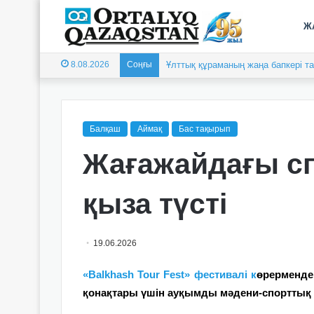
Ж
8.08.2026
Соңғы
Ұлттық құраманың жаңа бапкері 
Балқаш
Аймақ
Бас тақырып
Жағажайдағы с
қыза түсті
19.06.2026
«Balkhash Tour Fest» фестивалі к
өрерменде
қонақтары үшін ауқымды мәдени-спорттық б