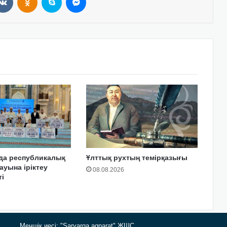
да республикалық
Ұлттық рухтың темірқазығы
ауына іріктеу
08.08.2026
і
Меншік иесі: "Saryarqa aqparat" ЖШС