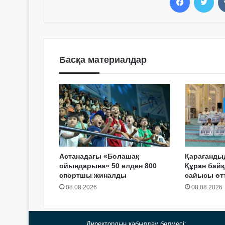
Басқа материалдар
Астанадағы «Болашақ
Қарағанды
ойындарына» 50 елден 800
Құран байқ
спортшы жиналды
сайысы өтт
08.08.2026
08.08.2026
Директордың қабылдау бөлмесі: