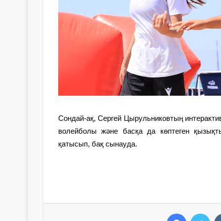
Сондай-ақ, Сергей Цырульниковтың интеракти
волейболы және басқа да көптеген қызықт
қатысып, бақ сынауда.
Facebook
Twitter