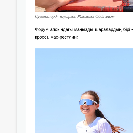
Суреттерді түсірген Жангелді Әбдіғалым
Форум аясындағы маңызды шаралардың бірі – 
кросс), мас-рестлинг.