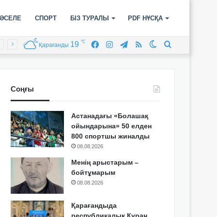
ӘСЕЛЕ
СПОРТ
БІЗ ТУРАЛЫ
PDF НҰСҚА
℃
19
Facebook
Instagram
Telegram
RSS
Switch
Іздеу
Қарағанды
skin
Соңғы
Астанадағы «Болашақ
ойындарына» 50 елден
800 спортшы жиналды
08.08.2026
Менің арыстарым –
бойтұмарым
08.08.2026
Қарағандыда
республикалық Құран