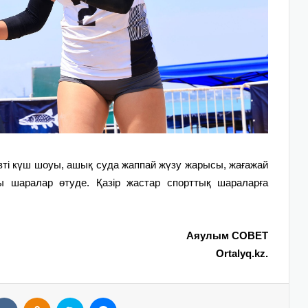
вті күш шоуы, ашық суда жаппай жүзу жарысы, жағажай
ы шаралар өтуде. Қазір жастар спорттық шараларға
Аяулым СОВЕТ
Ortalyq.kz.
VKontakte
Odnoklassniki
Skype
Messenger