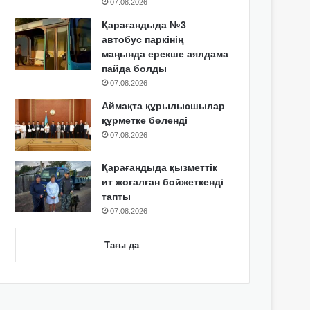
07.08.2026
Қарағандыда №3
автобус паркінің
маңында ерекше аялдама
пайда болды
07.08.2026
Аймақта құрылысшылар
құрметке бөленді
07.08.2026
Қарағандыда қызметтік
ит жоғалған бойжеткенді
тапты
07.08.2026
Тағы да