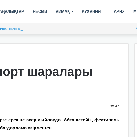
АҢАЛЫҚТАР
РЕСМИ
АЙМАҚ
РУХАНИЯТ
ТАРИХ
М
таныстырылады
порт шаралары
47
рге ерекше әсер сыйлауда.
Айта кетейік, фестиваль
ағдарлама әзірленген.