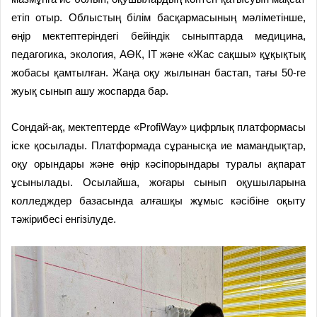
етіп отыр. Облыстың білім басқармасының мәліметінше,
өңір мектептеріндегі бейіндік сыныптарда медицина,
педагогика, экология, АӨК, IT және «Жас сақшы» құқықтық
жобасы қамтылған. Жаңа оқу жылынан бастап, тағы 50-ге
жуық сынып ашу жоспарда бар.
Сондай-ақ, мектептерде «ProfiWay» цифрлық платформасы
іске қосылады. Платформада сұранысқа ие мамандықтар,
оқу орындары және өңір кәсіпорындары туралы ақпарат
ұсынылады. Осылайша, жоғары сынып оқушыларына
колледждер базасында алғашқы жұмыс кәсібіне оқыту
тәжірибесі енгізілуде.