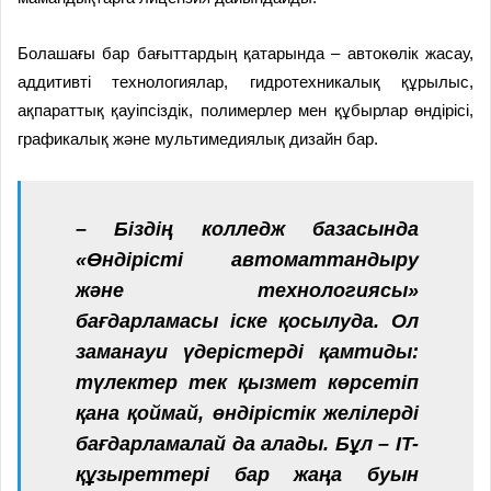
Болашағы бар бағыттардың қатарында – автокөлік жасау,
аддитивті технологиялар, гидротехникалық құрылыс,
ақпараттық қауіпсіздік, полимерлер мен құбырлар өндірісі,
графикалық және мультимедиялық дизайн бар.
– Біздің колледж базасында
«Өндірісті автоматтандыру
және технологиясы»
бағдарламасы іске қосылуда. Ол
заманауи үдерістерді қамтиды:
түлектер тек қызмет көрсетіп
қана қоймай, өндірістік желілерді
бағдарламалай да алады. Бұл – IT-
құзыреттері бар жаңа буын