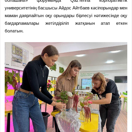
болашағы» форумында QazTehna корпоративтік
университетінің басшысы Айдос Айтбаев кәсіпорындар мен
маман даярлайтын оқу орындары бірлесуі нәтижесінде оқу
бағдарламалары жетілдіріліп жатқанын атап өткен
болатын.