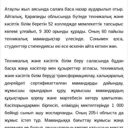
Атаулы жыл аясында салаға баса назар аударылып отыр.
Айталық, Қарағанды облысында бүгінде техникалық және
кәсіптік білім беретін 52 колледжде мемлекеттік тапсырыс
көлемі ұлғайып, 9 300 орынды құрады. Оның 60 пайызы
техникалық мамандықтар үлесінде. Сонымен қоса,
студенттер стипендиясы екі есе өскенін айта кеткен жөн.
Техникалық және кәсіптік білім беру саласында бұдан
басқа жаңа кәсіптер мен құзыреттер атласы, техникалық
және кәсіптік білім беруді трансформациялау, халықаралық
деңгейдегі сертификатталған мамандарды дайындау,
жұмысшы орындарын құру, жұмысшы мамандардың
құқықтарын қорғау және мәртебесін көтеру қамтылған.
Кәсіпорындармен бірлесіп, еліміздің мектептерінде 1 000
бейінді сынып ашу жоспарланды. Оның 205-і облыста да
жұмыс істеп тұр. Мамандыққа бағыттау жұмысы жаңа
мазмұнға ие болып, оқушылардың көптеп қатысуын мақсат