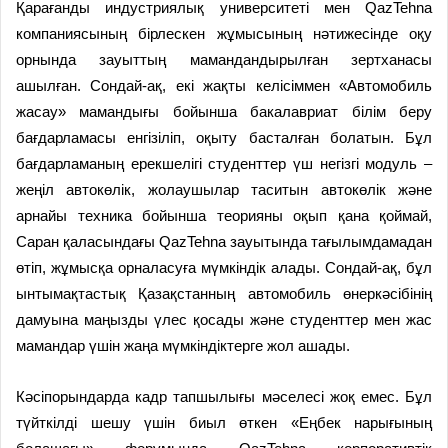
Қарағанды индустриялық университеті мен QazTehna
компаниясының бірлескен жұмысының нәтижесінде оқу
орнында зауыттың мамандандырылған зертханасы
ашылған. Сондай-ақ, екі жақты келісіммен «Автомобиль
жасау» мамандығы бойынша бакалавриат білім беру
бағдарламасы енгізіліп, оқыту басталған болатын. Бұл
бағдарламаның ерекшелігі студенттер үш негізгі модуль –
жеңіл автокөлік, жолаушылар таситын автокөлік және
арнайы техника бойынша теорияны оқып қана қоймай,
Саран қаласындағы QazTehna зауытында тағылымдамадан
өтіп, жұмысқа орналасуға мүмкіндік алады. Сондай-ақ, бұл
ынтымақтастық Қазақстанның автомобиль өнеркәсібінің
дамуына маңызды үлес қосады және студенттер мен жас
мамандар үшін жаңа мүмкіндіктерге жол ашады.
Кәсіпорындарда кадр тапшылығы мәселесі жоқ емес. Бұл
түйткілді шешу үшін биыл өткен «Еңбек нарығының