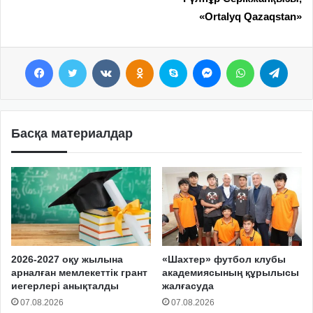
«Ortalyq Qazaqstan»
Facebook
Twitter
VKontakte
Odnoklassniki
Skype
Messenger
WhatsApp
Telegram
Басқа материалдар
2026-2027 оқу жылына
«Шахтер» футбол клубы
арналған мемлекеттік грант
академиясының құрылысы
иегерлері анықталды
жалғасуда
07.08.2026
07.08.2026