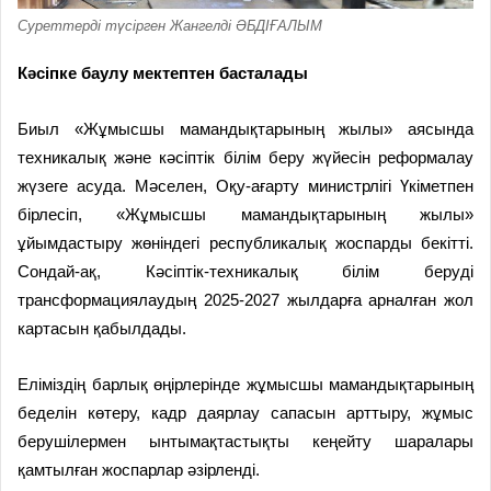
Суреттерді түсірген Жангелді ӘБДІҒАЛЫМ
Кәсіпке баулу мектептен басталады
Биыл «Жұмысшы мамандықтарының жылы» аясында
техникалық және кәсіптік білім беру жүйесін реформалау
жүзеге асуда. Мәселен, Оқу-ағарту министрлігі Үкіметпен
бірлесіп, «Жұмысшы мамандықтарының жылы»
ұйымдастыру жөніндегі республикалық жоспарды бекітті.
Сондай-ақ, Кәсіптік-техникалық білім беруді
трансформациялаудың 2025-2027 жылдарға арналған жол
картасын қабылдады.
Еліміздің барлық өңірлерінде жұмысшы мамандықтарының
беделін көтеру, кадр даярлау сапасын арттыру, жұмыс
берушілермен ынтымақтастықты кеңейту шаралары
қамтылған жоспарлар әзірленді.