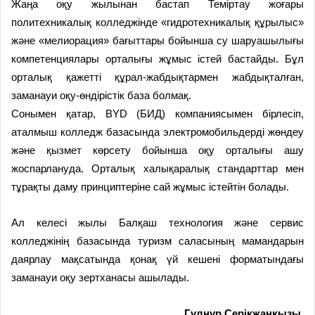
Жаңа оқу жылынан бастап Теміртау жоғары
политехникалық колледжінде «гидротехникалық құрылыс»
және «мелиорация» бағыттары бойынша су шаруашылығы
компетенциялары орталығы жұмыс істей бастайды. Бұл
орталық қажетті құрал-жабдықтармен жабдықталған,
заманауи оқу-өндірістік база болмақ.
Сонымен қатар, BYD (БИД) компаниясымен бірлесіп,
аталмыш колледж базасында электромобильдерді жөндеу
және қызмет көрсету бойынша оқу орталығы ашу
жоспарлануда. Орталық халықаралық стандарттар мен
тұрақты даму принциптеріне сай жұмыс істейтін болады.
Ал келесі жылы Балқаш технология және сервис
колледжінің базасында туризм саласының мамандарын
даярлау мақсатында қонақ үй кешені форматындағы
заманауи оқу зертханасы ашылады.
Гүлнұр Серікжанқызы,