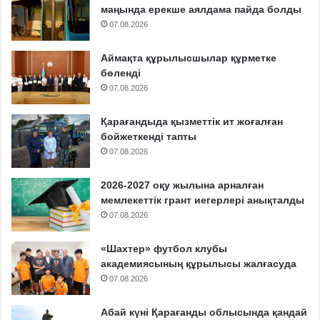
маңында ерекше аялдама пайда болды
07.08.2026
Аймақта құрылысшылар құрметке
бөленді
07.08.2026
Қарағандыда қызметтік ит жоғалған
бойжеткенді тапты
07.08.2026
2026-2027 оқу жылына арналған
мемлекеттік грант иегерлері анықталды
07.08.2026
«Шахтер» футбол клубы
академиясының құрылысы жалғасуда
07.08.2026
Абай күні Қарағанды облысында қандай