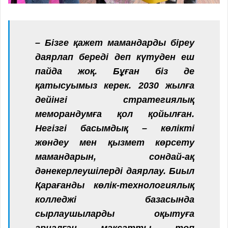
– Бізге қажет мамандарды біреу
даярлап береді деп күтуден еш
пайда жоқ. Бұған біз де
қатысуымыз керек. 2030 жылға
дейінгі стратегиялық
меморандумға қол қойылған.
Негізгі басымдық – көлікті
жөндеу мен қызмет көрсету
мамандарын, сондай-ақ
дәнекерлеушілерді даярлау. Биыл
Қарағанды көлік-технологиялық
колледжі базасында
сырлаушыларды оқытуға
арналған мақсатты топ