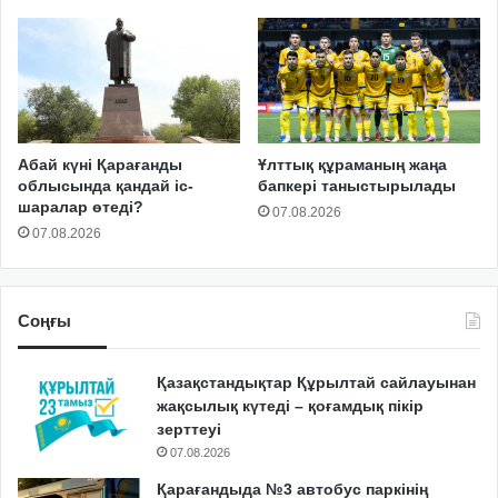
Абай күні Қарағанды
Ұлттық құраманың жаңа
облысында қандай іс-
бапкері таныстырылады
шаралар өтеді?
07.08.2026
07.08.2026
Соңғы
Қазақстандықтар Құрылтай сайлауынан
жақсылық күтеді – қоғамдық пікір
зерттеуі
07.08.2026
Қарағандыда №3 автобус паркінің