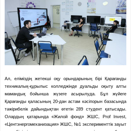
Ал, еліміздің жетекші оқу орындарының бірі Қарағанды
техникалық-құрылыс колледжінде дуальды оқыту алты
мамандық бойынша жүзеге асырылуда. Бұл жүйеге
Қарағанды қаласының 20-дан астам кәсіпорын базасында
тәжірибелік дайындықтан өтетін 289 студент қатысады.
Олардың қатарында «Жилой фонд» ЖШС, Prof Invest,
«Центэнергомеханизация» ЖШС, №1 эксперименттік зауыт