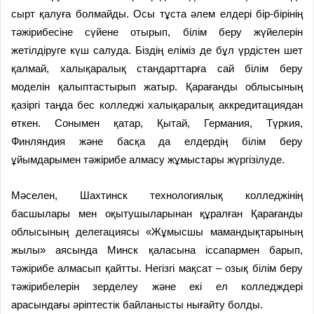
сырт қалуға болмайды. Осы тұста әлем елдері бір-бірінің
тәжірибесіне сүйене отырып, білім беру жүйелерін
жетілдіруге күш салуда. Біздің еліміз де бұл үрдістен шет
қалмай, халықаралық стандарттарға сай білім беру
моделін қалыптастырып жатыр. Қарағанды облысының
қазіргі таңда бес колледжі халықаралық аккредитациядан
өткен. Сонымен қатар, Қытай, Германия, Түркия,
Финляндия және басқа да елдердің білім беру
ұйымдарымен тәжірибе алмасу жұмыстары жүргізілуде.
Мәселен, Шахтинск технологиялық колледжінің
басшылары мен оқытушыларынан құралған Қарағанды
облысының делегациясы «Жұмысшы мамандықтарының
жылы» аясында Минск қаласына іссапармен барып,
тәжірибе алмасып қайтты. Негізгі мақсат – озық білім беру
тәжірибелерін зерделеу және екі ел колледждері
арасындағы әріптестік байланысты нығайту болды.