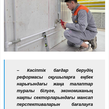
– Кәсіптік бағдар берудің
реформасы оқушыларға еңбек
нарығындағы жаңа талаптар
туралы білуге, экономиканың
нақты секторларындағы мансап
перспективаларын бағалауға