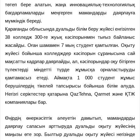
төтеп бере алатын, жаңа инновациялық-технологиялық
бағдарламаларды меңгерген мамандарды даярлауға
мүмкіндік береді.
Қарағанды облысында дуальды білім беру жүйесі енгізілген
38 колледж 300-ге жуық кәсіпорынмен тығыз байланыс
жасайды. Оған шамамен 7 мың студент қамтылған. Оқыту
жүйесі бойынша колледждер кәсіпорын сұранысына сай
мақсатты кадрлар даярлайды, ал, кәсіпорындар оқу бітірген
түлектерді міндетті түрде жұмысқа орналастыруды
қамтамасыз етеді. Аймақта 1 000 студент жұмыс
берушілердің тікелей тапсырысы бойынша білім алуда.
Негізгі серіктестер қатарына QazTehna, Qarmet және ҚТЖ
компаниялары бар.
Өңірдің өнеркәсіптік әлеуетін дамытып, мамандарды
даярлау сапасын арттыруда дуальды оқыту жүйесінің
маңызы өте зор. Былтыр дуальды оқыту жүйесі негізінде