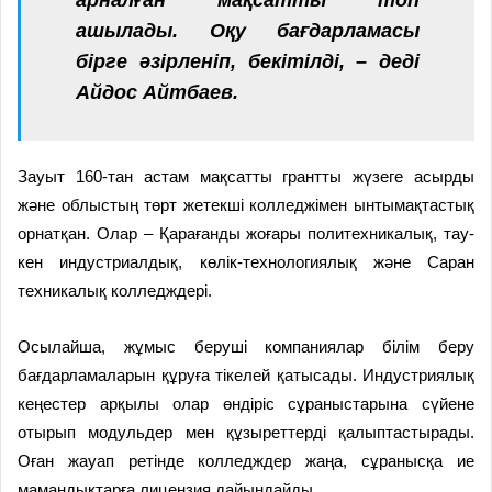
ашылады. Оқу бағдарламасы
бірге әзірленіп, бекітілді, – деді
Айдос Айтбаев.
Зауыт 160-тан астам мақсатты грантты жүзеге асырды
және облыстың төрт жетекші колледжімен ынтымақтастық
орнатқан. Олар – Қарағанды жоғары политехникалық, тау-
кен индустриалдық, көлік-технологиялық және Саран
техникалық колледждері.
Осылайша, жұмыс беруші компаниялар білім беру
бағдарламаларын құруға тікелей қатысады. Индустриялық
кеңестер арқылы олар өндіріс сұраныстарына сүйене
отырып модульдер мен құзыреттерді қалыптастырады.
Оған жауап ретінде колледждер жаңа, сұранысқа ие
мамандықтарға лицензия дайындайды.