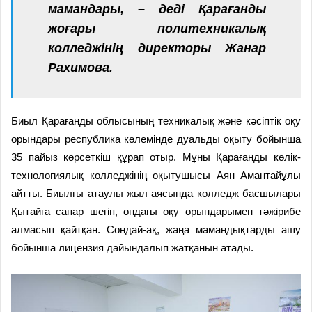
мамандары, – деді Қарағанды
жоғары политехникалық
колледжінің директоры Жанар
Рахимова.
Биыл Қарағанды облысының техникалық және кәсіптік оқу
орындары республика көлемінде дуальды оқыту бойынша
35 пайыз көрсеткіш құрап отыр. Мұны Қарағанды көлік-
технологиялық колледжінің оқытушысы Аян Амантайұлы
айтты. Биылғы атаулы жыл аясында колледж басшылары
Қытайға сапар шегіп, ондағы оқу орындарымен тәжірибе
алмасып қайтқан. Сондай-ақ, жаңа мамандықтарды ашу
бойынша лицензия дайындалып жатқанын атады.