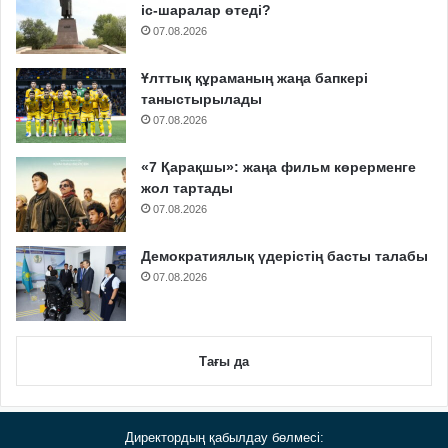
іс-шаралар өтеді?
07.08.2026
Ұлттық құраманың жаңа бапкері
таныстырылады
07.08.2026
«7 Қарақшы»: жаңа фильм көрерменге
жол тартады
07.08.2026
Демократиялық үдерістің басты талабы
07.08.2026
Тағы да
Директордың қабылдау бөлмесі: