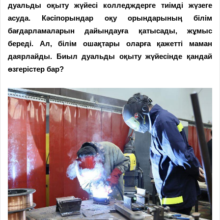
дуальды оқыту жүйесі колледждерге тиімді жүзеге
асуда. Кәсіпорындар оқу орындарының білім
бағдарламаларын дайындауға қатысады, жұмыс
береді. Ал, білім ошақтары оларға қажетті маман
даярлайды. Биыл дуальды оқыту жүйесінде қандай
өзгерістер бар?