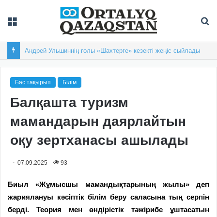
Мәзір
Із
Балқашта облыстық «Арай-2026» XIX спартакиадасы басталды
Бас тақырып
Білім
Балқашта туризм
мамандарын даярлайтын
оқу зертханасы ашылады
07.09.2025
93
Биыл «Жұмысшы мамандықтарының жылы» деп
жариялануы кәсіптік білім беру саласына тың серпін
берді. Теория мен өндірістік тәжірибе ұштасатын