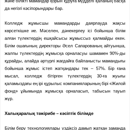
және білікті мамандар қорын құруға мүдделі қаланың басқа
да негізгі кәсіпорындары бар.
Колледж жұмысшы мамандарды даярлауда жақсы
көрсеткішке ие. Мәселен, дәнекерлеу ісі бойынша білім
алған түлектердің ешқайсысы жұмыссыз қалмайды екен.
Білім ошағының директоры Әсел Сапарованың айтуынша,
жалпы түлектердің жұмысқа орналасуы шамамен 90%-ды
құрайды, алайда әртүрлі жағдайға байланысты мамандығы
бойынша жұмыс істеп жатқандары тек – 57%. Бір ғана
мысал, колледж бітірген түлектердің 30-ға жуығы
қаламыздағы ең ірі құрылыс компанияларының бірі «Жилой
фонд» ұйымында жұмысқа орналасып, табысын тауып
жүр.
Халықаралық тәжірибе – кәсіптік білімде
Білім беру технологиялары үздіксіз дамып жатқан заманда