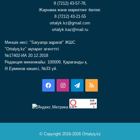
8 (7212) 43-57-78,
Жарнама және маркетинг бөлімі:
8 (7212) 43-21-55
ortalyk.kz@gmail.com
ortalyk.kaz@mail.ru
Меншік иесі: "Saryarqa aqparat" ЖШС
"Ortalyq.kz" ақпарат агенттігі
№17402-ИА 20.12.2018
Редакция мекенжайы: 100009, Қарағанды қ.
Ә.Ермеков көшесі, №33 үй.
Facebook
Instagram
Telegram
RSS
© Copyright 2016-2026 Ortalyq.kz