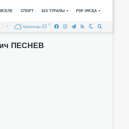
ӘСЕЛЕ
СПОРТ
БІЗ ТУРАЛЫ
PDF НҰСҚА
℃
22
Facebook
Instagram
Telegram
RSS
Switch
Іздеу
Қарағанды
skin
вич ПЕСНЕВ