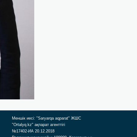
Меншік иесі: "Saryarqa aqparat" ЖШС
"Ortalyq.kz" ақпарат агенттігі
№17402-ИА 20.12.2018