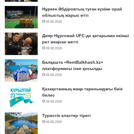
Нұркен Әбдіровтың туған күніне орай
облыстық жарыс өтті
09.08.2026
Дияр Нұрғожай UFC-де қатарынан екінші
рет жеңіске жетті
09.08.2026
Балқашта «RentBalkhash.kz»
платформасы іске қосылды
09.08.2026
Қазақстанның жаңа тарихындағы биік
белес
09.08.2026
Туристік кластер тірегі
09.08.2026