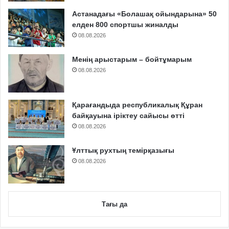
Астанадағы «Болашақ ойындарына» 50
елден 800 спортшы жиналды
08.08.2026
Менің арыстарым – бойтұмарым
08.08.2026
Қарағандыда республикалық Құран
байқауына іріктеу сайысы өтті
08.08.2026
Ұлттық рухтың темірқазығы
08.08.2026
Тағы да