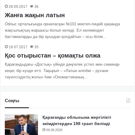
28.09.2017
36
Жанға жақын латын
Облыс орталығында орналасқан №101 мектеп-лицейі қашанда
жақсылықтың жаршысы болып келеді. Ел көлеміндегі
бастамаларды да бір ауыздан қолдайтын – осы білім…
18.07.2017
35
Қос отырыстан – қомақты олжа
Қарағандыдағы «Достық» үйінде дөңгелек үстел мен семинар-
кеңес бір күнде өтті. Тақырып – «Латын әліпбиі – рухани
тәуелсіздіктің жолы» һәм «Ономастиканың…
Соңғы
Қарағанды облысына жергілікті
әкімдіктерден 198 грант бөлінді
09.08.2026