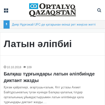
Мәзір
Із
Дияр Нұрғожай UFC-де қатарынан екінші рет жеңіске жетті
Латын әліпбиі
10.10.2018
109
Балқаш тұрғындары латын әліпбиінде
диктант жазды
Қоғам қайраткері, ағартушы-ғалым, Ұлт ұстазы Ахмет
Байтұрсыновтың туған күнінде Балқаш қалалық тілдер
орталығының ұйымдастыруымен латын әліпбиінде қала
тұрғындары диктант жазды.…