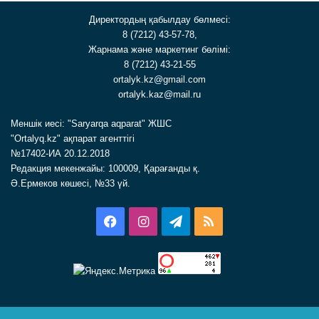
Директордың қабылдау бөлмесі:
8 (7212) 43-57-78,
Жарнама және маркетинг бөлімі:
8 (7212) 43-21-55
ortalyk.kz@gmail.com
ortalyk.kaz@mail.ru
Меншік иесі: "Saryarqa aqparat" ЖШС
"Ortalyq.kz" ақпарат агенттігі
№17402-ИА 20.12.2018
Редакция мекенжайы: 100009, Қарағанды қ.
Ә.Ермеков көшесі, №33 үй.
Facebook
Instagram
Telegram
RSS