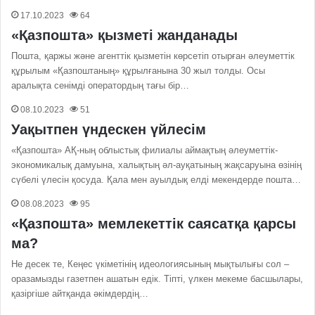
17.10.2023
64
«Қазпошта» қызметі жанданады
Пошта, қаржы және агенттік қызметін көрсетіп отырған әлеуметтік
құрылым «Қазпоштаның» құрылғанына 30 жыл толды. Осы
аралықта сенімді оператордың тағы бір…
08.10.2023
51
Уақытпен үндескен үйлесім
«Қазпошта» АҚ-ның облыстық филиалы аймақтың әлеуметтік-
экономикалық дамуына, халықтың әл-ауқатының жақсаруына өзінің
сүбелі үлесін қосуда. Қала мен ауылдық елді мекендерде пошта…
08.08.2023
95
«Қазпошта» мемлекеттік саясатқа қарсы
ма?
Не десек те, Кеңес үкіметінің идеологиясының мықтылығы сол –
оразамызды газетпен ашатын едік. Тіпті, үлкен мекеме басшылары,
қазіргіше айтқанда әкімдердің…