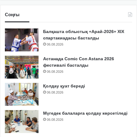
Соңғы
Балқашта облыстық «Арай-2026» XIX
спартакиадасы басталды
06.08.2026
Астанада Comic Con Astana 2026
фестивалі басталды
06.08.2026
Қолдау қуат береді
06.08.2026
Мүгедек балаларға қолдау көрсетіледі
06.08.2026