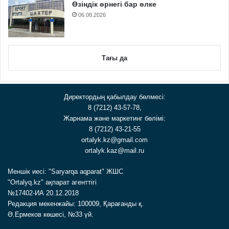
Өзіндік өрнегі бар өлке
06.08.2026
Тағы да
Директордың қабылдау бөлмесі:
8 (7212) 43-57-78,
Жарнама және маркетинг бөлімі:
8 (7212) 43-21-55
ortalyk.kz@gmail.com
ortalyk.kaz@mail.ru
Меншік иесі: "Saryarqa aqparat" ЖШС
"Ortalyq.kz" ақпарат агенттігі
№17402-ИА 20.12.2018
Редакция мекенжайы: 100009, Қарағанды қ.
Ә.Ермеков көшесі, №33 үй.