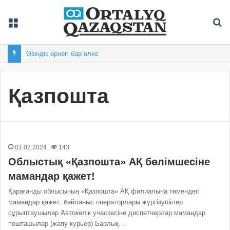
Мәзір
Із
Өзіндік өрнегі бар өлке
Қазпошта
01.02.2024
143
Облыстық «Қазпошта» АҚ бөлімшесіне
мамандар қажет!
Қарағанды облысының «Қазпошта» АҚ филиалына төмендегі
мамандар қажет: байланыс операторлары жүргізушілер
сұрыптаушылар Автокөлік учаскесіне диспетчерлар мамандар
пошташылар (жаяу курьер) Барлық…