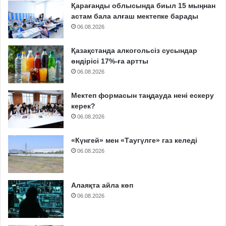
Қарағанды облысында биыл 15 мыңнан
астам бала алғаш мектепке барады
06.08.2026
Қазақстанда алкогольсіз сусындар
өндірісі 17%-ға артты
06.08.2026
Мектеп формасын таңдауда нені ескеру
керек?
06.08.2026
«Күнгей» мен «Таугүлге» газ келеді
06.08.2026
Алаяқта айла көп
06.08.2026