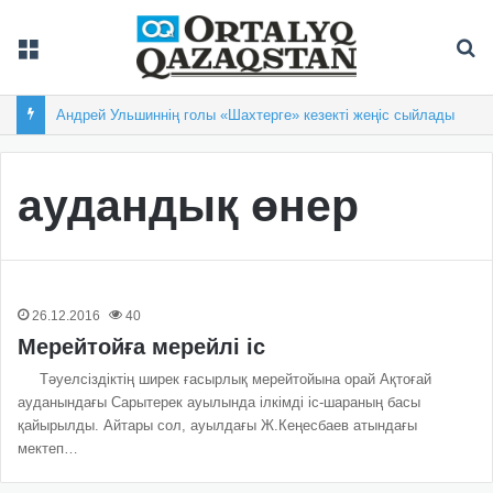
Мәзір
Із
Андрей Ульшиннің голы «Шахтерге» кезекті жеңіс сыйлады
аудандық өнер
26.12.2016
40
Мерейтойға мерейлі іс
Тәуелсіздіктің ширек ғасырлық мерейтойына орай Ақтоғай
ауданындағы Сарытерек ауылында ілкімді іс-шараның басы
қайырылды. Айтары сол, ауылдағы Ж.Кеңесбаев атындағы
мектеп…