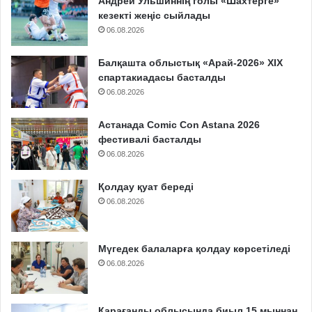
Андрей Ульшиннің голы «Шахтерге»
кезекті жеңіс сыйлады
06.08.2026
Балқашта облыстық «Арай-2026» XIX
спартакиадасы басталды
06.08.2026
Астанада Comic Con Astana 2026
фестивалі басталды
06.08.2026
Қолдау қуат береді
06.08.2026
Мүгедек балаларға қолдау көрсетіледі
06.08.2026
Қарағанды облысында биыл 15 мыңнан