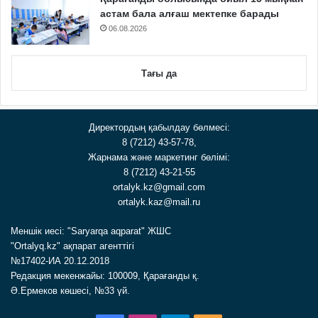
астам бала алғаш мектепке барады
06.08.2026
Тағы да
Директордың қабылдау бөлмесі:
8 (7212) 43-57-78,
Жарнама және маркетинг бөлімі:
8 (7212) 43-21-55
ortalyk.kz@gmail.com
ortalyk.kaz@mail.ru
Меншік иесі: "Saryarqa aqparat" ЖШС
"Ortalyq.kz" ақпарат агенттігі
№17402-ИА 20.12.2018
Редакция мекенжайы: 100009, Қарағанды қ.
Ә.Ермеков көшесі, №33 үй.