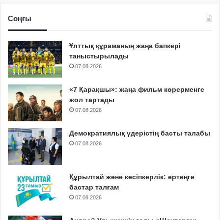
Соңғы
Ұлттық құраманың жаңа бапкері
таныстырылады
07.08.2026
«7 Қарақшы»: жаңа фильм көрерменге
жол тартады
07.08.2026
Демократиялық үдерістің басты талабы
07.08.2026
Құрылтай және кәсіпкерлік: ертеңге
бастар талғам
07.08.2026