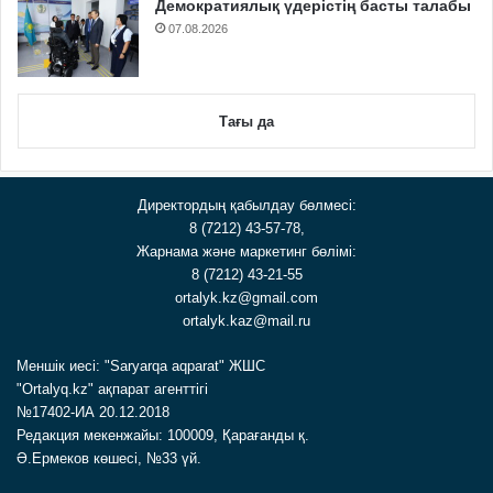
Демократиялық үдерістің басты талабы
07.08.2026
Тағы да
Директордың қабылдау бөлмесі:
8 (7212) 43-57-78,
Жарнама және маркетинг бөлімі:
8 (7212) 43-21-55
ortalyk.kz@gmail.com
ortalyk.kaz@mail.ru
Меншік иесі: "Saryarqa aqparat" ЖШС
"Ortalyq.kz" ақпарат агенттігі
№17402-ИА 20.12.2018
Редакция мекенжайы: 100009, Қарағанды қ.
Ә.Ермеков көшесі, №33 үй.