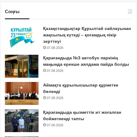
Соңғы
Қазақстандықтар Құрылтай сайлауынан
жақсылық күтеді – қоғамдық пікір
зерттеуі
07.08.2026
Қарағандыда №3 автобус паркінің
маңында ерекше аялдама пайда болды
07.08.2026
Аймақта құрылысшылар құрметке
бөленді
07.08.2026
Қарағандыда қызметтік ит жоғалған
бойжеткенді тапты
07.08.2026