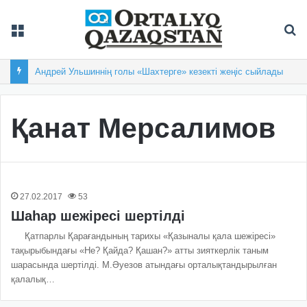
Мәзір
Із
Андрей Ульшиннің голы «Шахтерге» кезекті жеңіс сыйлады
Қанат Мерсалимов
27.02.2017
53
Шаһар шежіресі шертілді
Қатпарлы Қарағандының тари­хы «Қазыналы қала шежіресі»
тақы­рыбындағы «Не? Қайда? Қашан?» атты зияткерлік таным
шарасында шер­тілді. М.Әуезов атындағы орта­лықтандырылған
қалалық…