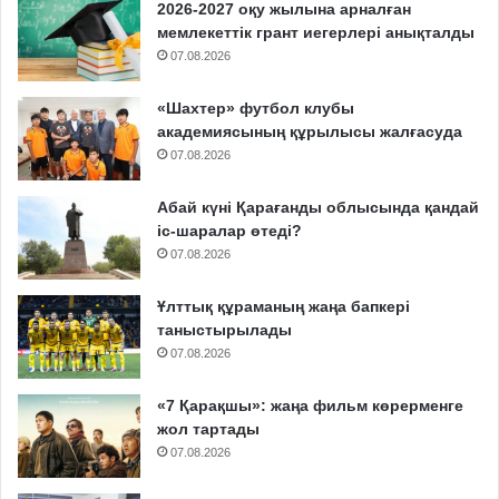
2026-2027 оқу жылына арналған
мемлекеттік грант иегерлері анықталды
07.08.2026
«Шахтер» футбол клубы
академиясының құрылысы жалғасуда
07.08.2026
Абай күні Қарағанды облысында қандай
іс-шаралар өтеді?
07.08.2026
Ұлттық құраманың жаңа бапкері
таныстырылады
07.08.2026
«7 Қарақшы»: жаңа фильм көрерменге
жол тартады
07.08.2026