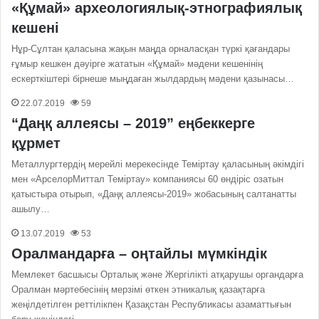
«Құмай» археологиялық-этнографиялық
кешені
Нұр-Сұлтан қаласына жақын маңда орналасқан түркі қағандары
ғұмыр кешкен дәуірге жататын «Құмай» мәдени кешенінің
ескерткіштері бірнеше мыңдаған жылдардың мәдени қазынасы…
22.07.2019
59
“Даңқ аллеясы – 2019” еңбеккерге
құрмет
Металлургтердің мерейлі мерекесінде Теміртау қаласының әкімдігі
мен «АрселорМиттал Теміртау» компаниясы 60 өндіріс озатын
қатыстыра отырып, «Даңқ аллеясы-2019» жобасының салтанатты
ашылу…
13.07.2019
53
Оралмандарға – оңтайлы мүмкіндік
Мемлекет басшысы Орталық және Жергілікті атқарушы органдарға
Оралман мәртебесінің мерзімі өткен этникалық қазақтарға
жеңілдетілген реттілікпен Қазақстан Республикасы азаматтығын