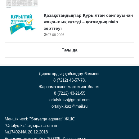
Қазақстандықтар Құрылтай сайлауынан
жақсылық күтеді – қоғамдық пікір
зерттеуі
07.08.2026
Тағы да
Директордың қабылдау бөлмесі:
8 (7212) 43-57-78,
Жарнама және маркетинг бөлімі:
8 (7212) 43-21-55
ortalyk.kz@gmail.com
ortalyk.kaz@mail.ru
Меншік иесі: "Saryarqa aqparat" ЖШС
"Ortalyq.kz" ақпарат агенттігі
№17402-ИА 20.12.2018
Редакция мекенжайы: 100009, Қарағанды қ.