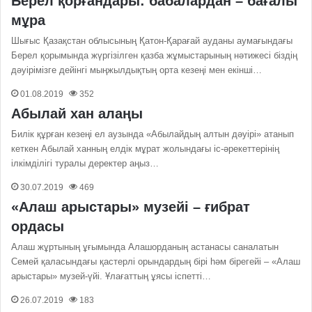
Берел қорғандары: бабалардан – бағалы
мұра
Шығыс Қазақстан облысының Қатон-Қарағай ауданы аумағындағы
Берел қорымында жүргізілген қазба жұмыстарының нәтижесі біздің
дәуірімізге дейінгі мыңжылдықтың орта кезеңі мен екінші…
01.08.2019
352
Абылай хан алаңы
Билік құрған кезеңі ел аузында «Абылайдың алтын дәуірі» атанып
кеткен Абылай ханның елдік мұрат жолындағы іс-әрекеттерінің
ілкімділігі туралы деректер аңыз…
30.07.2019
469
«Алаш арыстары» музейі – ғибрат
ордасы
Алаш жұртының ұғымында Алашорданың астанасы саналатын
Семей қаласындағы қастерлі орындардың бірі һәм бірегейі – «Алаш
арыстары» музей-үйі. Ұлағаттың ұясы іспетті…
26.07.2019
183