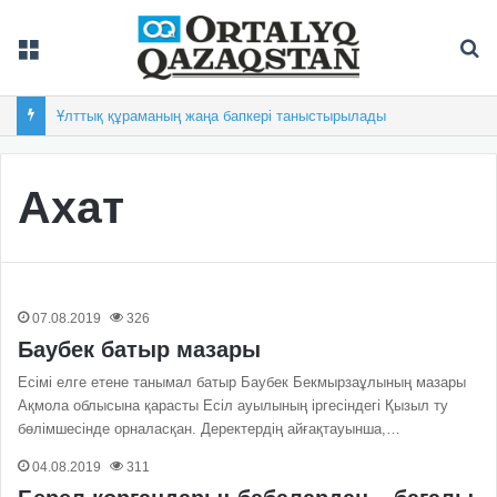
Мәзір
Із
Ұлттық құраманың жаңа бапкері таныстырылады
Ахат
07.08.2019
326
Баубек батыр мазары
Есімі елге етене танымал батыр Баубек Бекмырзаұлының мазары
Ақмола облысына қарасты Есіл ауылының іргесіндегі Қызыл ту
бөлімшесінде орналасқан. Деректердің айғақтауынша,…
04.08.2019
311