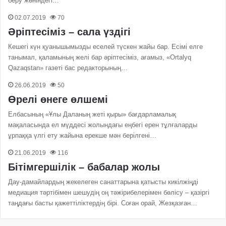
беру жөніндегі…
02.07.2019
70
Әріптесіміз – сала үздігі
Кешегі күн қуанышымызды еселей түскен жайы бар. Есімі елге
танымал, қаламының желі бар әріптесіміз, ағамыз, «Ortalyq
Qazaqstan» газеті бас редакторының…
26.06.2019
50
Өрелі өнеге өлшемі
Елбасының «Ұлы Даланың жеті қыры» бағдарламалық
мақаласында ел мүддесі жолындағы еңбегі ерен тұлғаларды
ұрпаққа үлгі ету жайына ерекше мән берілгені…
21.06.2019
116
Бітімгершілік – бабалар жолы
Дау-дамайлардың же­келеген санаттарына қатысты кикілжіңді
медиация тәртібімен шешудің оң тәжіри­белерімен бөлісу – қазіргі
таңдағы басты қажеттіліктердің бірі. Соған орай, Жезқазған…