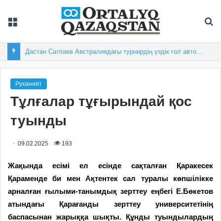
Мәзір
Із
Жастарымыз жарап тұр
Руханият
Тұлғалар тұғырындай қос
туынды
09.02.2025
193
Жақында есімі ел есінде сақ­талған Қаракесек
Қараменде би мен Ақтентек сал туралы көпшілікке
арналған ғылыми-танымдық зерттеу еңбегі Е.Бөкетов
атындағы Қарағанды зерттеу университетінің
баспасынан жарыққа шықты. Құнды туындылардың