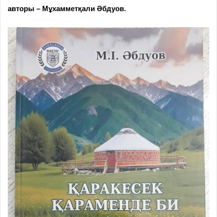
авторы – Мұхамметқали Әбдуов.