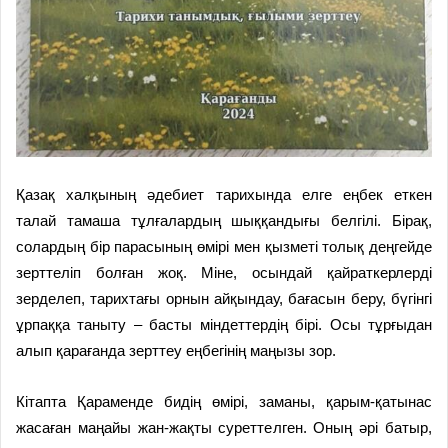
Қазақ халқының әдебиет тарихында елге еңбек еткен
талай тамаша тұлғалардың шыққандығы белгілі. Бірақ,
солардың бір парасының өмірі мен қызметі толық деңгейде
зерттеліп болған жоқ. Міне, осындай қайраткерлерді
зерделеп, тарихтағы орнын айқындау, бағасын беру, бүгінгі
ұрпаққа таныту – басты міндеттердің бірі. Осы тұрғыдан
алып қарағанда зерттеу еңбегінің маңызы зор.
Кітапта Қараменде бидің өмірі, заманы, қарым-қатынас
жасаған маңайы жан-жақты суреттелген. Оның әрі батыр,