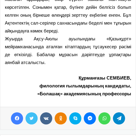
көрсетілген. Сонымен қатар, бүгінге дейін белгісіз болып
келген оның бірнеше өлеңдері зерттеу еңбегіне енген. Бұл
Ақтентектің сал-серілер сахнасындағы беделі мен тұғырын
айқындауға көмек береді.
Жуырда Ақсу-Аюлы ауылындағы «Қазықұрт»
мейрамханасында аталған кітаптардың тұсаукесер рәсімі
де өткізілді. Бабалар мұрасын дәріптеуде ұрпақтары
аянбай атсалысты.
Құрманғазы СЕМБИЕВ,
филология ғылымдарының кандидаты,
«Болашақ» академиясының профессоры
Facebook
Twitter
VKontakte
Odnoklassniki
Skype
Messenger
WhatsApp
Telegram