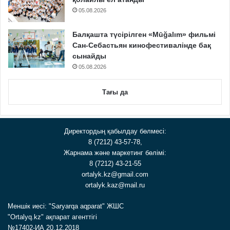
05.08.2026
Балқашта түсірілген «Mūğalım» фильмі
Сан-Себастьян кинофестивалінде бақ
сынайды
05.08.2026
Тағы да
Директордың қабылдау бөлмесі:
8 (7212) 43-57-78,
Жарнама және маркетинг бөлімі:
8 (7212) 43-21-55
ortalyk.kz@gmail.com
ortalyk.kaz@mail.ru
Меншік иесі: "Saryarqa aqparat" ЖШС
"Ortalyq.kz" ақпарат агенттігі
№17402-ИА 20.12.2018