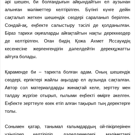
әрі шешен, би болғандығын айқындайтын ел аузынан
алынған мәліметтер келтірілген. Бүгінгі күнге дейін
сақталып жеткен шешендік сөздері сараланып берілген.
Сондай-ақ, еңбекте салыстыру тәсілі де қолданылған.
Біраз тарихи оқиғаларды айғақтайтын нақты дереккөздер
де келтірілген. Оған бидің Қожа Ахмет Яссауидің
кесенесіне жерленгендігін дәлелдейтін дерекқұжатты
айтуға болады.
Қараменде би – тарихта болған адам. Оның шешендік
сөздері, ерліктері жайлы аңыздар ел аузында сақталған.
Автор сол материалдарды жинақтай келе, зерттеу мен
талдау жүргізе отырып, ғылыми еңбекті өмірге әкелген.
Еңбекте зерттеуге өзек етіп алған тақырып тың деректерге
толы.
Сонымен қатар, танымал ғалымдардың ой-пікірлерінен
үзінділер келтіріліп, дәлелдемелері, мәліметтері