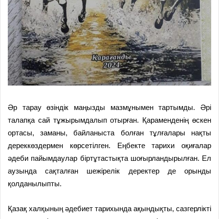
Әр тарау өзіндік маңызды маз­мұнымен тартымды. Әрі
талапқа сай тұжырымдалып отырған. Қараменденің өскен
ортасы, заманы, байланыста болған тұлғалары нақты
дереккөздермен көрсетілген. Еңбекте тарихи оқиғалар
әдеби пайымдау­лар біртұтастықта шо­ғыр­ландырылған. Ел
аузында сақ­талған шежірелік деректер де орынды
қолданылыпты.
Қазақ халқының әдебиет тарихында ақындықты, сазгерлікті