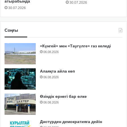
атырабында
30.07.2026
30.07.2026
Соңғы
«Күнгей» мен «Таугүлге» газ келеді
06.08.2026
Алаяқта айла көп
06.08.2026
Өзіндік өрнегі бар өлке
06.08.2026
Дәстүрден демократияға дейін