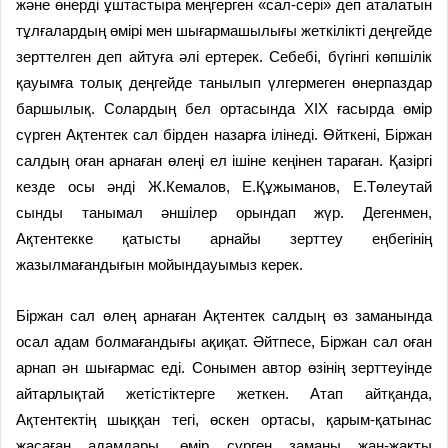
және өнерді ұштас­тыра меңгерген «сал-сері» деп аталатын
тұлғалардың өмірі мен шығармашылығы жеткілікті деңгейде
зерттелген деп айтуға әлі ертерек. Себебі, бүгінгі көпшілік
қауымға толық деңгейде танылып үлгермеген өнерпаздар
баршылық. Солардың бел ортасында XIX ғасырда өмір
сүрген Ақтентек сал бірден назарға ілінеді. Өйткені, Біржан
салдың оған арнаған өлеңі ел ішіне кеңінен тараған. Қазіргі
кезде осы әнді Ж.Кемалов, Е.Құжыманов, E.Төлеутай
сынды танымал әншілер орындап жүр. Дегенмен,
Ақтентекке қатысты арнайы зерттеу еңбегінің
жазылмағандығын мойындауымыз керек.
Біржан сал өлең арнаған Ақтентек салдың өз заманында
осал адам болмағандығы ақиқат. Әйтпесе, Біржан сал оған
арнап ән шығармас еді. Сонымен автор өзінің зерттеуінде
айтарлықтай жетістіктерге жеткен. Атап айтқанда,
Ақтентектің шыққан тегі, өскен ортасы, қарым-қатынас
жасаған адамдары, өмір сүрген заманы жан-жақты