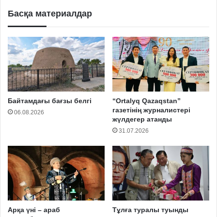
Басқа материалдар
Байтамдағы бағзы белгі
“Ortalyq Qazaqstan”
газетінің журналистері
06.08.2026
жүлдегер атанды
31.07.2026
Арқа үні – араб
Тұлға туралы туынды