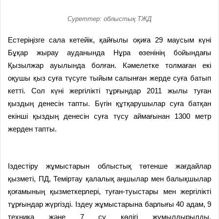
Суреттер: облыстық ТЖД
Естеріңізге сала кетейік, қайғылы оқиға 29 маусым күні
Бұқар жырау ауданында Нұра өзенінің бойындағы
Қызылжар ауылында болған. Кәмелетке толмаған екі
оқушы қыз суға түсуге тыйым салынған жерде суға батып
кетті. Сол күні жергілікті тұрғындар 2011 жылы туған
қыздың денесін тапты. Бүгін құтқарушылар суға батқан
екінші қыздың денесін суға түсу аймағынан 1300 метр
жерден тапты.
Іздестіру жұмыстарын облыстық төтенше жағдайлар
қызметі, ПД, Теміртау қалалық аңшылар мен балықшылар
қоғамының қызметкерлері, туған-туыстары мен жергілікті
тұрғындар жүргізді. Іздеу жұмыстарына барлығы 40 адам, 9
техника және 7 су көлігі жұмылдырылды.