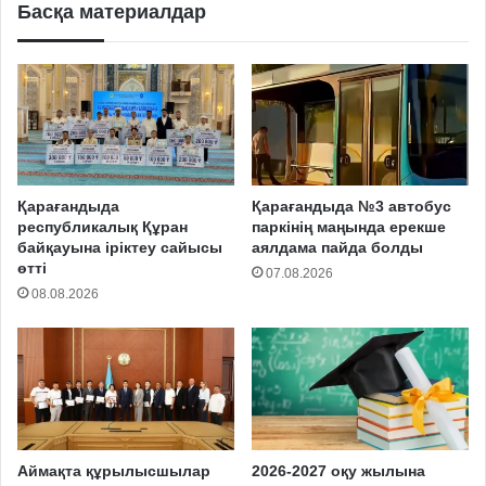
Басқа материалдар
Қарағандыда
Қарағандыда №3 автобус
республикалық Құран
паркінің маңында ерекше
байқауына іріктеу сайысы
аялдама пайда болды
өтті
07.08.2026
08.08.2026
Аймақта құрылысшылар
2026-2027 оқу жылына