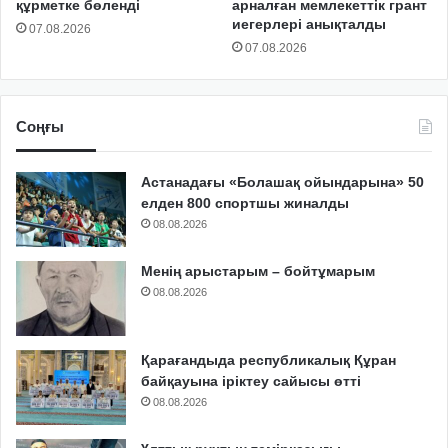
құрметке бөленді
арналған мемлекеттік грант
иегерлері анықталды
07.08.2026
07.08.2026
Соңғы
Астанадағы «Болашақ ойындарына» 50
елден 800 спортшы жиналды
08.08.2026
Менің арыстарым – бойтұмарым
08.08.2026
Қарағандыда республикалық Құран
байқауына іріктеу сайысы өтті
08.08.2026