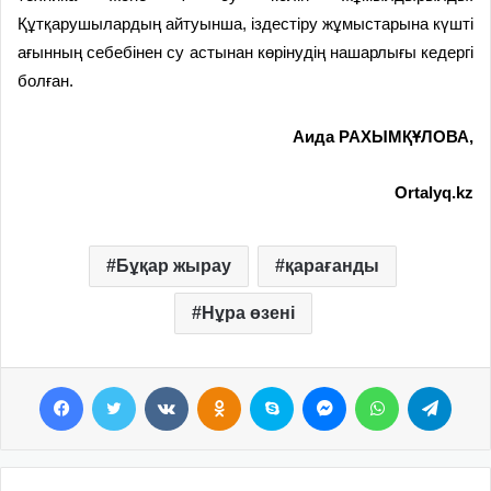
Құтқарушылардың айтуынша, іздестіру жұмыстарына күшті
ағынның себебінен су астынан көрінудің нашарлығы кедергі
болған.
Аида РАХЫМҚҰЛОВА,
Ortalyq.kz
Бұқар жырау
қарағанды
Нұра өзені
Facebook
Twitter
VKontakte
Odnoklassniki
Skype
Messenger
WhatsApp
Telegram