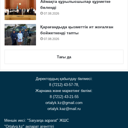
Аймақта құрылысшылар құрметке
бөленді
07.08.2026
Қарағандыда қызметтік ит жоғалған
бойжеткенді тапты
07.08.2026
Тағы да
Директордың қабылдау бөлмесі:
8 (7212) 43-57-78,
Жарнама және маркетинг бөлімі:
8 (7212) 43-21-55
ortalyk.kz@gmail.com
ortalyk.kaz@mail.ru
Меншік иесі: "Saryarqa aqparat" ЖШС
"Ortalyq.kz" ақпарат агенттігі