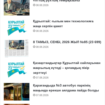
Ұлттық рухтың темірқазығы
08.08.2026
Құрылтай: ғылым мен технологияға
жаңа серпін қажет
08.08.2026
8 ТАМЫЗ, СЕНБІ, 2026 ЖЫЛ №85 (23 699)
08.08.2026
Қазақстандықтар Құрылтай сайлауынан
жақсылық күтеді – қоғамдық пікір
зерттеуі
07.08.2026
Қарағандыда №3 автобус паркінің
маңында ерекше аялдама пайда болды
07.08.2026