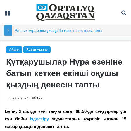
Мәзір
Із
Ұлттық құраманың жаңа бапкері таныстырылады
Аймақ
Бұқар жырау
Құтқарушылар Нұра өзеніне
батып кеткен екінші оқушы
қыздың денесін тапты
02.07.2024
129
Бүгін, 2 шілде күні таңғы сағат 08:50-де сүңгуірлер үш
күн бойы
іздестіру
жұмыстарын жүргізіп жатқан 15
жасар қыздың денесін тапты.