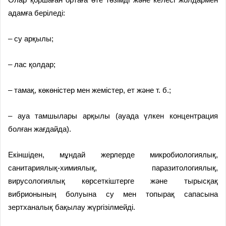
адамға беріледі:
– су арқылы;
– лас қолдар;
– тамақ, көкөністер мен жемістер, ет және т. б.;
– ауа тамшылары арқылы (ауада үлкен концентрация
болған жағдайда).
Екіншіден, мұндай жерлерде микробиологиялық,
санитариялық-химиялық, паразитологиялық,
вирусологиялық көрсеткіштерге және тырысқақ
вибрионының болуына су мен топырақ сапасына
зертханалық бақылау жүргізілмейді.