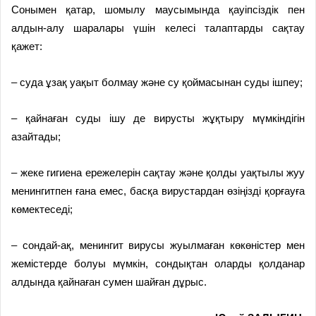
Сонымен қатар, шомылу маусымында қауіпсіздік пен
алдын-алу шаралары үшін келесі талаптарды сақтау
қажет:
– суда ұзақ уақыт болмау және су қоймасынан суды ішпеу;
– қайнаған суды ішу де вирусты жұқтыру мүмкіндігін
азайтады;
– жеке гигиена ережелерін сақтау және қолды уақтылы жуу
менингитпен ғана емес, басқа вирустардан өзіңізді қорғауға
көмектеседі;
– сондай-ақ, менингит вирусы жуылмаған көкөністер мен
жемістерде болуы мүмкін, сондықтан оларды қолданар
алдында қайнаған сумен шайған дұрыс.