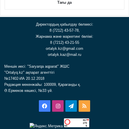
Тағы да
Директордың қабылдау бөлмесі:
8 (7212) 43-57-78,
Жарнама және маркетинг бөлімі:
8 (7212) 43-21-55
ortalyk.kz@gmail.com
ortalyk.kaz@mail.ru
Меншік иесі: "Saryarqa aqparat" ЖШС
"Ortalyq.kz" ақпарат агенттігі
№17402-ИА 20.12.2018
Редакция мекенжайы: 100009, Қарағанды қ.
Ә.Ермеков көшесі, №33 үй.
Facebook
Instagram
Telegram
RSS