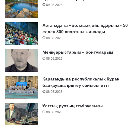
09.08.2026
Астанадағы «Болашақ ойындарына» 50
елден 800 спортшы жиналды
08.08.2026
Менің арыстарым – бойтұмарым
08.08.2026
Қарағандыда республикалық Құран
байқауына іріктеу сайысы өтті
08.08.2026
Ұлттық рухтың темірқазығы
08.08.2026