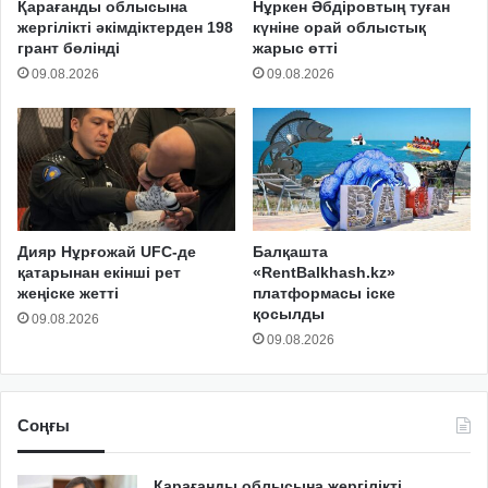
Қарағанды облысына
Нұркен Әбдіровтың туған
жергілікті әкімдіктерден 198
күніне орай облыстық
грант бөлінді
жарыс өтті
09.08.2026
09.08.2026
Дияр Нұрғожай UFC-де
Балқашта
қатарынан екінші рет
«RentBalkhash.kz»
жеңіске жетті
платформасы іске
қосылды
09.08.2026
09.08.2026
Соңғы
Қарағанды облысына жергілікті