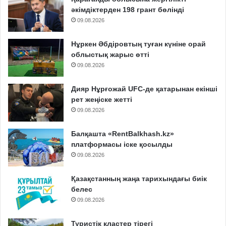
әкімдіктерден 198 грант бөлінді
09.08.2026
Нұркен Әбдіровтың туған күніне орай
облыстық жарыс өтті
09.08.2026
Дияр Нұрғожай UFC-де қатарынан екінші
рет жеңіске жетті
09.08.2026
Балқашта «RentBalkhash.kz»
платформасы іске қосылды
09.08.2026
Қазақстанның жаңа тарихындағы биік
белес
09.08.2026
Туристік кластер тірегі