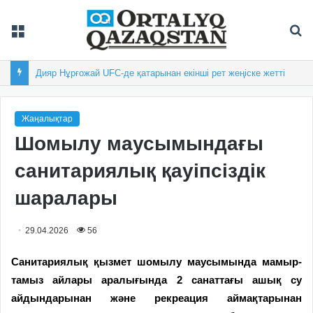
Мәзір
Із
Дияр Нұрғожай UFC-де қатарынан екінші рет жеңіске жетті
Жаңалықтар
Шомылу маусымындағы
санитариялық қауіпсіздік
шаралары
29.04.2026
56
Санитариялық қызмет шомылу маусымында мамыр-
тамыз айлары аралығында 2 санаттағы ашық су
айдындарынан және рекреация аймақтарынан