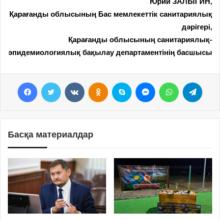
Юрий ЗАЛЫГИН,
Қарағанды облысының Бас мемлекеттік санитариялық
дәрігері,
Қарағанды облысының санитариялық-
эпидемиологиялық бақылау департаментінің басшысы
Facebook
Twitter
VKontakte
Odnoklassniki
Skype
Messenger
WhatsApp
Telegram
Басқа материалдар