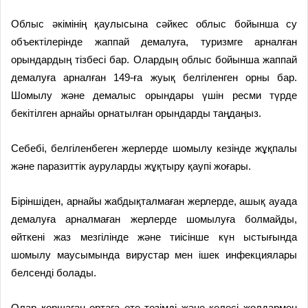
Облыс әкімінің қаулысына сәйкес облыс бойынша су
объектілерінде жаппай демалуға, туризмге арналған
орындардың тізбесі бар. Олардың облыс бойынша жаппай
демалуға арналған 149-ға жуық белгіленген орны бар.
Шомылу және демалыс орындары үшін ресми түрде
бекітілген арнайы орнатылған орындарды таңдаңыз.
Себебі, белгіленбеген жерлерде шомылу кезінде жұқпалы
және паразиттік ауруларды жұқтыру қаупі жоғары.
Біріншіден, арнайы жабдықталмаған жерлерде, ашық ауада
демалуға арналмаған жерлерде шомылуға болмайды,
өйткені жаз мезгілінде және тиісінше күн ыстығында
шомылу маусымында вирустар мен ішек инфекциялары
белсенді болады.
Олар қоршаған ортаға өте төзімді және келесі жолдармен