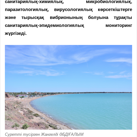
санитариялық-химиялық, микробиологиялық,
паразитологиялық, вирусологиялық көрсеткіштерге
және тырысқақ вибрионының болуына тұрақты
санитариялық-эпидемиологиялық мониторинг
жүргізеді.
Суретті түсірген Жангелді ӘБДІҒАЛЫМ