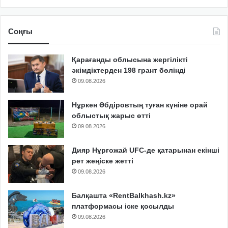
Соңғы
Қарағанды облысына жергілікті
әкімдіктерден 198 грант бөлінді
09.08.2026
Нұркен Әбдіровтың туған күніне орай
облыстық жарыс өтті
09.08.2026
Дияр Нұрғожай UFC-де қатарынан екінші
рет жеңіске жетті
09.08.2026
Балқашта «RentBalkhash.kz»
платформасы іске қосылды
09.08.2026