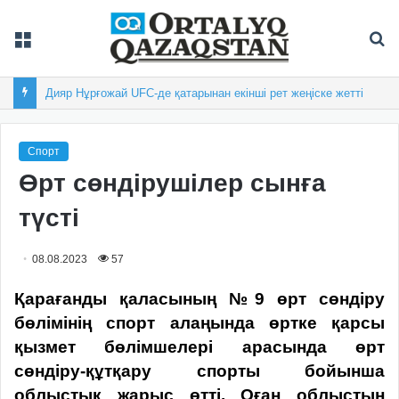
Мәзір
Із
Дияр Нұрғожай UFC-де қатарынан екінші рет жеңіске жетті
Спорт
Өрт сөндірушілер сынға
түсті
08.08.2023
57
Қарағанды қаласының №9 өрт сөндіру
бөлімінің спорт алаңында өртке қарсы
қызмет бөлімшелері арасында өрт
сөндіру-құтқару спорты бойынша
облыстық жарыс өтті. Оған облыстың