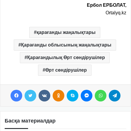
Ербол ЕРБОЛАТ,
Ortalyq.kz
қарағанды жаңалықтары
Қарағанды облысының жаңалықтары
Қарағандылық Өрт сөндірушілер
Өрт сөндірушілер
Facebook
Twitter
VKontakte
Odnoklassniki
Skype
Messenger
WhatsApp
Telegram
Басқа материалдар