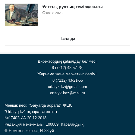
Ұлттық рухтың темірқазығы
08.08.2026
Тағы да
Директордың қабылдау бөлмесі:
8 (7212) 43-57-78,
Жарнама және маркетинг бөлімі:
8 (7212) 43-21-55
ortalyk.kz@gmail.com
ortalyk.kaz@mail.ru
Меншік иесі: "Saryarqa aqparat" ЖШС
"Ortalyq.kz" ақпарат агенттігі
№17402-ИА 20.12.2018
Редакция мекенжайы: 100009, Қарағанды қ.
Ә.Ермеков көшесі, №33 үй.