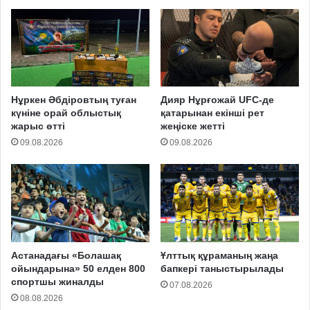
Нұркен Әбдіровтың туған
Дияр Нұрғожай UFC-де
күніне орай облыстық
қатарынан екінші рет
жарыс өтті
жеңіске жетті
09.08.2026
09.08.2026
Астанадағы «Болашақ
Ұлттық құраманың жаңа
ойындарына» 50 елден 800
бапкері таныстырылады
спортшы жиналды
07.08.2026
08.08.2026