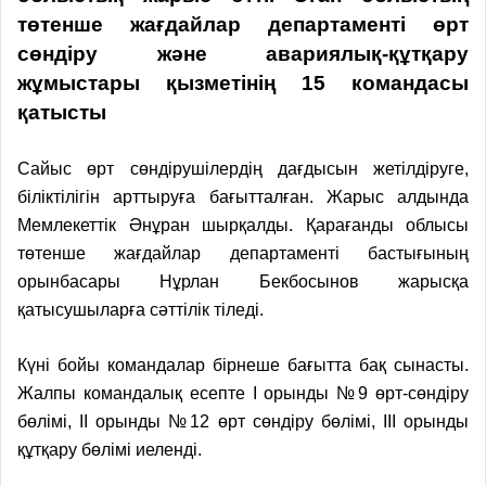
төтенше жағдайлар департаменті өрт
сөндіру және авариялық-құтқару
жұмыстары қызметінің 15 командасы
қатысты
Сайыс өрт сөндірушілердің дағдысын жетілдіруге,
біліктілігін арттыруға бағытталған. Жарыс алдында
Мемлекеттік Әнұран шырқалды. Қарағанды облысы
төтенше жағдайлар департаменті бастығының
орынбасары Нұрлан Бекбосынов жарысқа
қатысушыларға сәттілік тіледі.
Күні бойы командалар бірнеше бағытта бақ сынасты.
Жалпы командалық есепте I орынды №9 өрт-сөндіру
бөлімі, II орынды №12 өрт сөндіру бөлімі, III орынды
құтқару бөлімі иеленді.