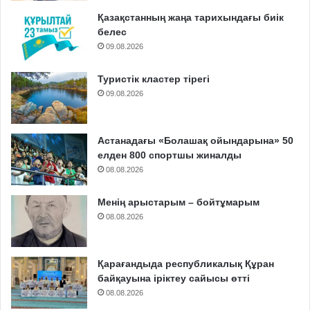
Қазақстанның жаңа тарихындағы биік
белес
09.08.2026
Туристік кластер тірегі
09.08.2026
Астанадағы «Болашақ ойындарына» 50
елден 800 спортшы жиналды
08.08.2026
Менің арыстарым – бойтұмарым
08.08.2026
Қарағандыда республикалық Құран
байқауына іріктеу сайысы өтті
08.08.2026