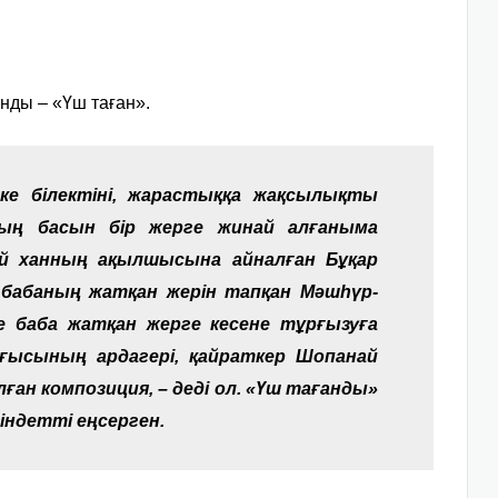
нды – «Үш таған».
тке білектіні, жарастыққа жақсылықты
ның басын бір жерге жинай алғаныма
й ханның ақылшысына айналған Бұқар
 бабаның жатқан жерін тап­қан Мәшһүр-
не баба жатқан жерге кесене тұрғызуға
ғысының ардагері, қайраткер Шопанай
ған композиция, – деді ол. «Үш тағанды»
індетті еңсерген.