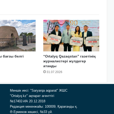
 бағзы белгі
“Ortalyq Qazaqstan” газетінің
журналистері жүлдегер
атанды
31.07.2026
Меншік иесі: "Saryarqa aqparat" ЖШС
"Ortalyq.kz" ақпарат агенттігі
№17402-ИА 20.12.2018
Редакция мекенжайы: 100009, Қарағанды қ.
Ә.Ермеков көшесі, №33 үй.