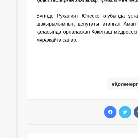
қалыптастырған зиялылар тұлғасы мен мұра
Бүгінде Руханият Юнеско клубында ұст
шақырылымның депутаты атанған Амант
қаласында орналасқан Көкілташ медресес
мұражайға сапар.
Қолөнерг
Facebook
Twitter