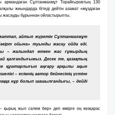
ды армандаған Сұлтанмахмұт Торайғыровтың 130
алқалы жиындарда бітеді дейтін азамат «мұздаған
нды жасауды бұрыннан ойластырыпты.
ен жаттап, айтып жүретін Сұлтанмахмұт
Шәкірт ойына» туынды жасау ойда еді.
ты – жалындап өткен жас ғұмырдың
й қалғандығымыз. Десек те, қазақтың
тке құштарлығын аңғару арқылы ақын
кшелігі – есімнің автор бейнесінің үстіне
аққа нұр болып шашылғандығы, – дейді
е – қырық жыл сәлем бер» деп өмірге оң көзқарас