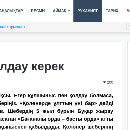
АҢАЛЫҚТАР
РЕСМИ
АЙМАҚ
РУХАНИЯТ
ТАРИХ
М
таныстырылады
олдау керек
200
қсы. Егер құлшыныс пен қолдау болмаса,
ріңіз. «Қолөнерде ұлттың үні бар» дейді
ев. Шебердің 5 жыл бұрын Бұқар жырау
аған «Бағаналы орда – басты орда» атты
қыныспен қабылдады. Қолөнер шеберінің