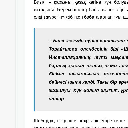
Биыл – қараңғы қазақ көгіне күн болу
жылдығы. Берекелі істің басы және соңы 
елдің жүрегін» жібіткен бабаға арнап туы
– Бала кезімде сүйіспеншілікп
Торайғыров өлеңдерінің бірі «
Инсталляцияның түпкі мақса
барлық қырын толық тани алма
білімге алғырлығын, өркение
бейнесі шыға келді. Тағы бір ере
жазылуы. Күн болып шығып, ұрп
автор.
Шебердің пікірінше, «бiр әрiп үйреткенг