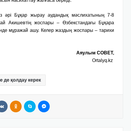
сын насихаттау жалғаса береді.
аз әрі Бұқар жырау аудандық мәслихатының 7-8
ай Акишевтің жоспары – Өзбекстандағы Бұқара
інде мұражай ашу. Келер жаздың жоспары – тарихи
Аяулым СОВЕТ,
Ortalyq.kz
е де қолдау керек
VKontakte
Odnoklassniki
Skype
Messenger