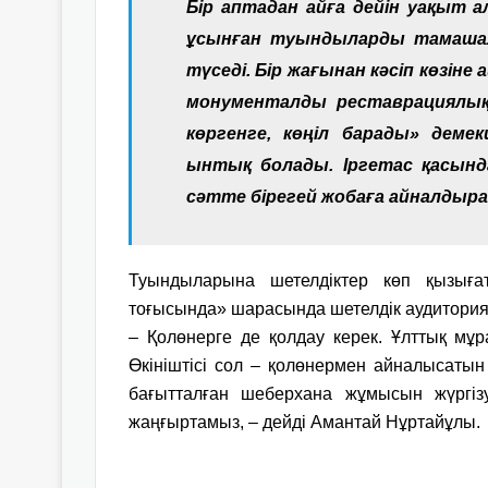
Бір аптадан айға дейін уақыт 
ұсынған туындыларды тамаша
түседі. Бір жағынан кәсіп көзіне
монументалды реставрациялы
көргенге, көңіл барады» деме
ынтық болады. Іргетас қасында
сәтте бірегей жобаға айналдыра
Туындыларына шетелдіктер көп қызыға
тоғысында» шарасында шетелдік аудиторияғ
– Қолөнерге де қолдау керек. Ұлттық мұр
Өкініштісі сол – қолөнермен айналысатын 
бағытталған шеберхана жұмысын жүргізу
жаңғыртамыз, – дейді Амантай Нұртайұлы.