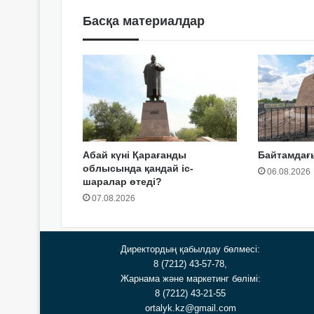
Басқа материалдар
Абай күні Қарағанды
Байтамдағы
облысында қандай іс-
06.08.2026
шаралар өтеді?
07.08.2026
Директордың қабылдау бөлмесі:
8 (7212) 43-57-78,
Жарнама және маркетинг бөлімі:
8 (7212) 43-21-55
ortalyk.kz@gmail.com