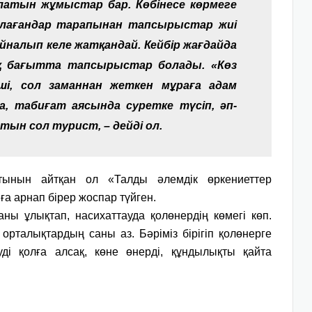
алатын жұмыстар бар. Көбінесе көрмеге
лағандар тарапынан тапсырыстар жиі
 айналып келе жатқандай. Кейбір жағдайда
қ бағытта тапсырыстар болады. «Көз
кші, сол заманнан жеткен мұраға адам
, табиғат аясында суретке түсіп, әп-
тын сол турист, – дейді ол.
тынын айтқан ол «Талды әлемдік өркениеттер
а арнап бірер жоспар түйген.
аны ұлықтап, насихаттауда қолөнердің көмегі көп.
орталықтардың саны аз. Бәріміз бірігіп қолөнерге
ді қолға алсақ, көне өнерді, құндылықты қайта