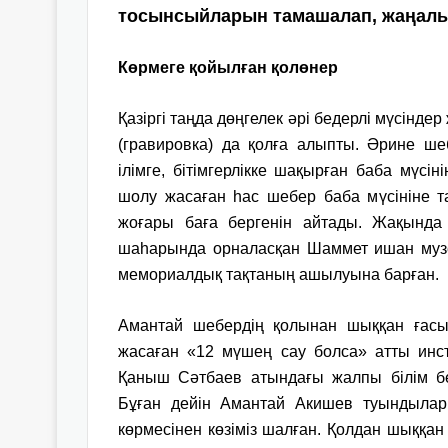
тосынсыйларын тамашалап, жаңалы
Көрмеге қойылған
қолөнер
Қазіргі таңда дөңгелек әрі бедерлі мүсінде
(гравировка) да қолға алыпты. Әрине ше
ілімге, бітімгерлікке шақырған баба мүс
шолу жасаған һас шебер баба мүсініне
жоғары баға бергенін айтады. Жақында 
шаһарында орналасқан Шаммет ишан музей
мемориалдық тақтаның ашылуына барған.
Амантай шебердің қолынан шыққан ғас
жасаған «12 мүшең сау болса» атты инст
Қаныш Сәтбаев атындағы жалпы білім бе
Бұған дейін Амантай Акишев туындылар
көрмесінен көзіміз шалған. Қолдан шыққан