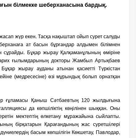
ғын білмекке шеберханасына бардық.
р жасап жүр екен. Тасқа нақыштап ойып сурет салуды
берханаға ат басын бұрғандар алдымен білімнен
інін сұрайды. Бұқар жырау Қалқаманұлының өміріне
 тарих ғылымдарының докторы Жамбыл Артықбаев
Бұқар жырау ауданы атынан қасиетті Түркістан
іне (медресесіне) өзі мұрындық болып орнатқан
ыр ғұламасы Қаныш Сәтбаевтың 120 жылдығына
алляциясы да көпшіліктің көңілінен шыққан. Оны
ретін мектептің өлкетану мұражайына сыйлапты.
ының бірқатарын Қарағандының жас суретшілері
 дүниелердің басым көпшілігін Көкшетау, Павлодар,