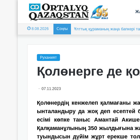
Ж
8.08.2026
Соңғы
Ұлттық құраманың жаңа бапкері 
Руханият
Қолөнерге де қ
07.11.2023
Қолөнердің кенжелеп қалмағаны жа
ынталандыру да жоқ деп есептей бе
есімі көпке таныс Амантай Акиш
Қалқаманұлының 350 жылдығына жас
туындысын дүйім жұрт ерекше тол