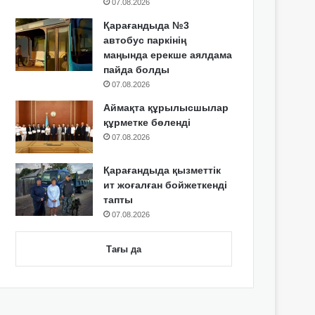
07.08.2026
Қарағандыда №3
автобус паркінің
маңында ерекше аялдама
пайда болды
07.08.2026
Аймақта құрылысшылар
құрметке бөленді
07.08.2026
Қарағандыда қызметтік
ит жоғалған бойжеткенді
тапты
07.08.2026
Тағы да