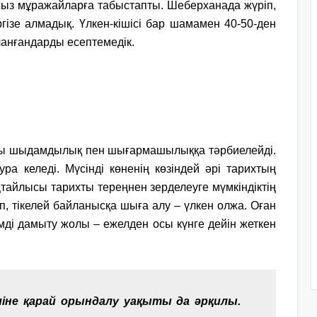
сыз мұражайларға табыстапты. Шеберханада жүріп,
ізе алмадық. Үлкен-кішісі бар шамамен 40-50-ден
йланғандарды есептемедік.
ды шыдамдылық пен шығармашылыққа тәрбиелейді.
ра келеді. Мүсінді көненің көзіндей әрі тарихтың
оңтайлысы тарихты тереңнен зерделеуге мүмкіндіктің
іп, тікелей байланысқа шыға алу – үлкен олжа. Оған
змді дамыту жолы – ежелден осы күнге дейін жеткен
міне қарай орындалу уақыты да әрқилы.