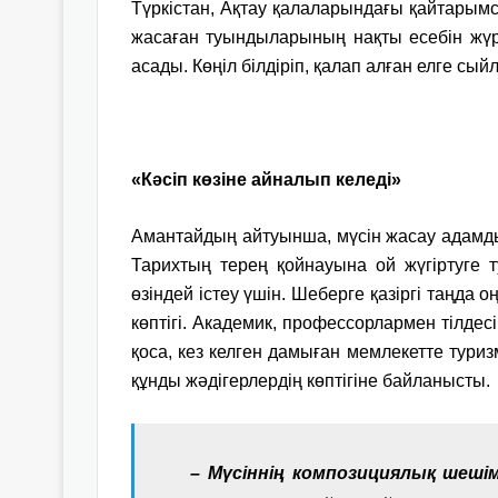
Түркістан, Ақтау қалаларындағы қайтарым
жасаған туындыларының нақты есебін жүрг
асады. Көңіл білдіріп, қалап алған елге сы
«Кәсіп көзіне айналып келеді»
Амантайдың айтуынша, мүсін жасау адам
Тарихтың терең қойнауына ой жүгіртуге ту
өзіндей істеу үшін. Шеберге қазіргі таңда 
көптігі. Академик, профессорлармен тілдес
қоса, кез келген дамыған мемлекетте тури
құнды жәдігерлердің көптігіне байланысты.
– Мүсіннің композициялық шеші