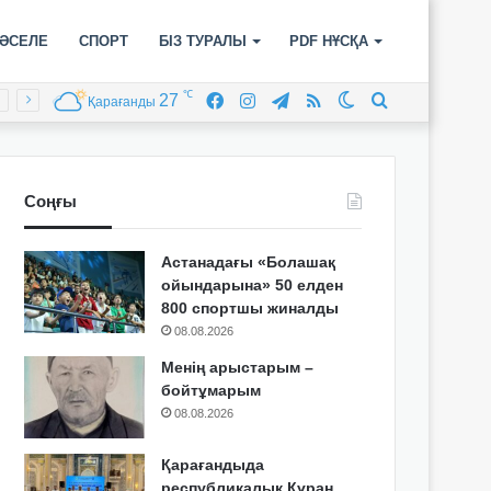
ӘСЕЛЕ
СПОРТ
БІЗ ТУРАЛЫ
PDF НҰСҚА
℃
27
Facebook
Instagram
Telegram
RSS
Switch
Іздеу
Қарағанды
skin
Соңғы
Астанадағы «Болашақ
ойындарына» 50 елден
800 спортшы жиналды
08.08.2026
Менің арыстарым –
бойтұмарым
08.08.2026
Қарағандыда
республикалық Құран