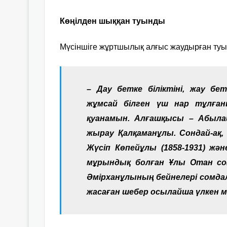
Көңілден шыққан туынды
Мүсіншіге жұртшылық алғыс жаудырған туы
– Дау бетке біліктіні, жау бе
жұмсай білген үш нар тұлға
қуанамын. Алғашқысы – Абыла
жырау Қалқаманұлы. Сондай-ақ,
Жүсіп Көпейұлы (1858-1931) жә
мұрындық болған Ұлы Отан со
Әмірханұлының бейнелері сомдал
жасаған шебер осылайша үлкен м