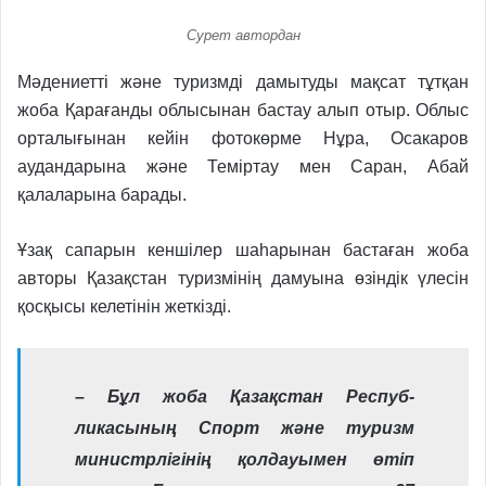
Сурет автордан
Мәдениетті және туризмді дамытуды мақсат тұтқан
жоба Қарағанды облысынан бастау алып отыр. Облыс
орталығынан кейін фотокөрме Нұра, Осакаров
аудандарына және Теміртау мен Саран, Абай
қалаларына барады.
Ұзақ сапарын кеншілер шаһарынан бастаған жоба
авторы Қазақстан туризмінің дамуына өзіндік үлесін
қосқысы келетінін жеткізді.
– Бұл жоба Қазақстан Респуб­
ликасының Спорт және туризм
министрлігінің қолдауымен өтіп