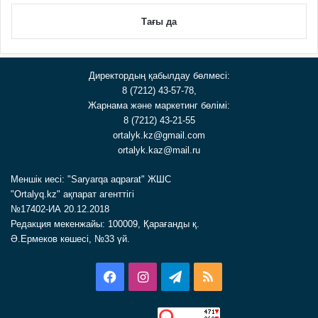
Тағы да
Директордың қабылдау бөлмесі:
8 (7212) 43-57-78,
Жарнама және маркетинг бөлімі:
8 (7212) 43-21-55
ortalyk.kz@gmail.com
ortalyk.kaz@mail.ru
Меншік иесі: "Saryarqa aqparat" ЖШС
"Ortalyq.kz" ақпарат агенттігі
№17402-ИА 20.12.2018
Редакция мекенжайы: 100009, Қарағанды қ.
Ә.Ермеков көшесі, №33 үй.
Facebook
Instagram
Telegram
RSS