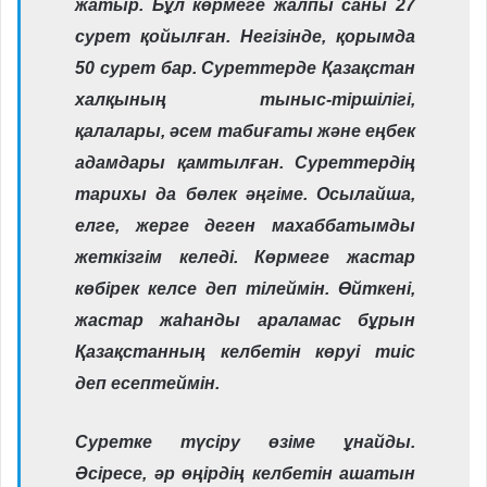
жатыр. Бұл көрмеге жалпы саны 27
сурет қойылған. Негізінде, қорымда
50 сурет бар. Суреттерде Қазақстан
халқының тыныс-тіршілігі,
қалалары, әсем табиғаты және еңбек
адамдары қамтылған. Суреттердің
тарихы да бөлек әңгіме. Осылайша,
елге, жерге деген махаббатымды
жеткізгім келеді. Көрмеге жастар
көбірек келсе деп тілеймін. Өйткені,
жастар жаһанды араламас бұрын
Қазақстанның келбетін көруі тиіс
деп есептеймін.
Суретке түсіру өзіме ұнайды.
Әсіресе, әр өңірдің келбетін ашатын