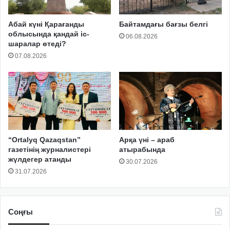
Абай күні Қарағанды
Байтамдағы бағзы белгі
облысында қандай іс-
06.08.2026
шаралар өтеді?
07.08.2026
“Ortalyq Qazaqstan”
Арқа үні – араб
газетінің журналистері
атырабында
жүлдегер атанды
30.07.2026
31.07.2026
Соңғы