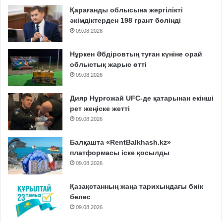
Қарағанды облысына жергілікті
әкімдіктерден 198 грант бөлінді
09.08.2026
Нұркен Әбдіровтың туған күніне орай
облыстық жарыс өтті
09.08.2026
Дияр Нұрғожай UFC-де қатарынан екінші
рет жеңіске жетті
09.08.2026
Балқашта «RentBalkhash.kz»
платформасы іске қосылды
09.08.2026
Қазақстанның жаңа тарихындағы биік
белес
09.08.2026