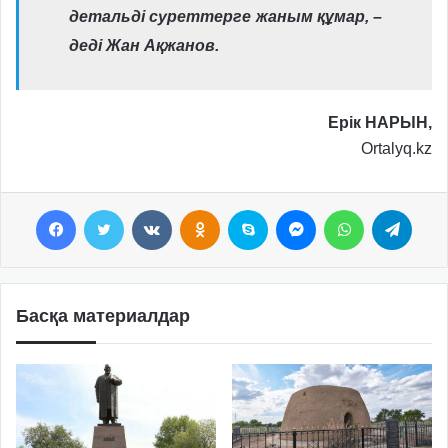
детальді суреттерге жаным құмар, –
деді Жан Ақжанов.
Ерік НАРЫН,
Ortalyq.kz
Facebook
Twitter
VKontakte
Odnoklassniki
Skype
Messenger
WhatsApp
Telegram
Басқа материалдар