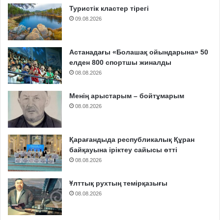
Туристік кластер тірегі
09.08.2026
Астанадағы «Болашақ ойындарына» 50
елден 800 спортшы жиналды
08.08.2026
Менің арыстарым – бойтұмарым
08.08.2026
Қарағандыда республикалық Құран
байқауына іріктеу сайысы өтті
08.08.2026
Ұлттық рухтың темірқазығы
08.08.2026