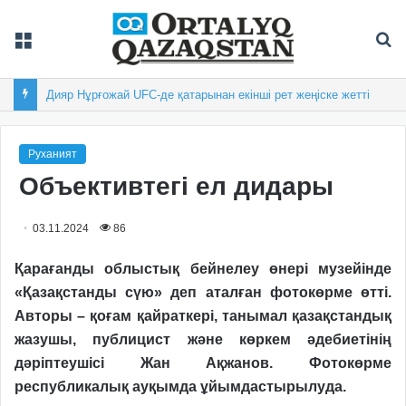
Мәзір
Із
Дияр Нұрғожай UFC-де қатарынан екінші рет жеңіске жетті
Руханият
Объективтегі ел дидары
03.11.2024
86
Қарағанды облыстық бейнелеу өнері музейінде
«Қазақстанды сүю» деп аталған фотокөрме өтті.
Авторы – қоғам қайраткері, танымал қазақстандық
жазушы, публицист және көркем әдебиетінің
дәріптеушісі Жан Ақжанов. Фотокөрме
республикалық ауқымда ұйымдастырылуда.