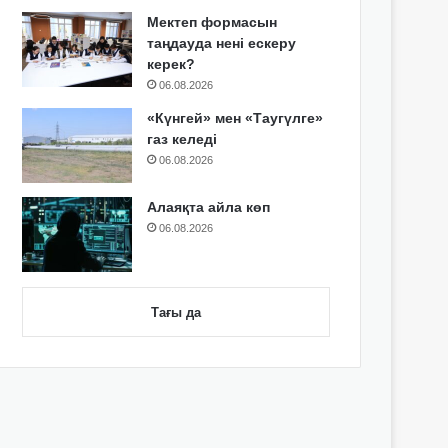
Мектеп формасын
таңдауда нені ескеру
керек?
06.08.2026
«Күнгей» мен «Таугүлге»
газ келеді
06.08.2026
Алаяқта айла көп
06.08.2026
Тағы да