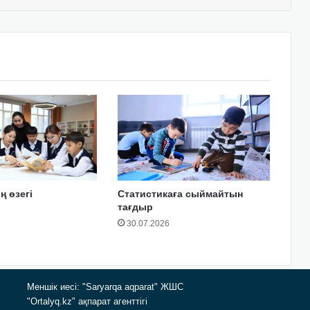
ң өзегі
Статистикаға сыймайтын
тағдыр
30.07.2026
Меншік иесі: "Saryarqa aqparat" ЖШС
"Ortalyq.kz" ақпарат агенттігі