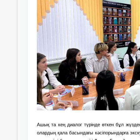
Ашық та кең диалог түрінде өткен бұл жүзд
олардың қала басындағы кәсіпорындарға экску