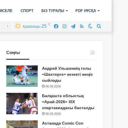
ӘСЕЛЕ
СПОРТ
БІЗ ТУРАЛЫ
PDF НҰСҚА
℃
25
Facebook
Instagram
Telegram
RSS
Switch
Іздеу
Қарағанды
skin
Соңғы
Андрей Ульшиннің голы
«Шахтерге» кезекті жеңіс
сыйлады
06.08.2026
Балқашта облыстық
«Арай-2026» XIX
спартакиадасы басталды
06.08.2026
Астанада Comic Con