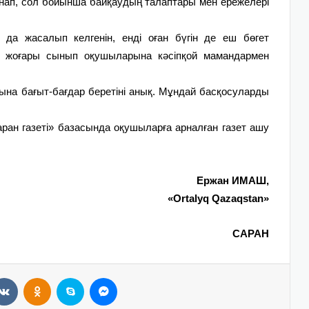
 ұнап, сол бойынша байқаудың талаптары мен ережелері
 да жасалып келгенін, енді оған бүгін де еш бөгет
де жоғары сынып оқушыларына кәсіпқой мамандармен
на бағыт-бағдар беретіні анық. Мұндай басқосуларды
ан газеті» базасында оқушыларға арналған газет ашу
Ержан ИМАШ,
«Ortalyq Qazaqstan»
САРАН
VKontakte
Odnoklassniki
Skype
Messenger