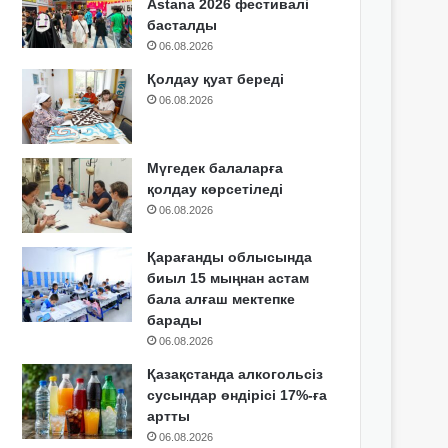
Astana 2026 фестивалі
басталды
06.08.2026
Қолдау қуат береді
06.08.2026
Мүгедек балаларға
қолдау көрсетіледі
06.08.2026
Қарағанды облысында
биыл 15 мыңнан астам
бала алғаш мектепке
барады
06.08.2026
Қазақстанда алкогольсіз
сусындар өндірісі 17%-ға
артты
06.08.2026