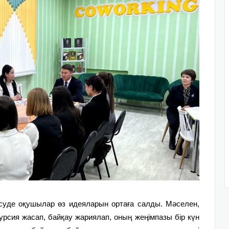
есуде оқушылар өз идеяларын ортаға салды. Мәселен,
рсия жасап, байқау жариялап, оның жеңімпазы бір күн