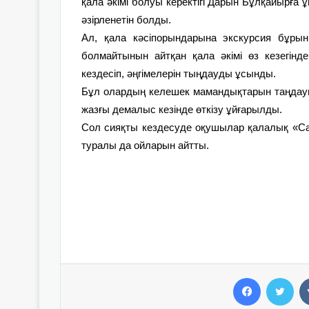
қала әкімі болуы керектігі Дарын Бұлқайырға
әзірленетін болды.
Ал, қала кәсіпорындарына экскурсия бұрын
болмайтынын айтқан қала әкімі өз кезегін
кездесіп, әңгімелерін тыңдауды ұсынды.
Бұл олардың келешек мамандықтарын таңдауы
жазғы демалыс кезінде өткізу ұйғарылды.
Сол сияқты кездесуде оқушылар қалалық «Сар
туралы да ойларын айтты.
Facebook
Twitter