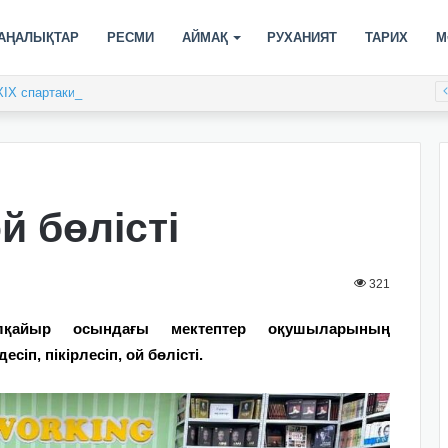
АҢАЛЫҚТАР
РЕСМИ
АЙМАҚ
РУХАНИЯТ
ТАРИХ
М
XIX спартакиадасы басталды
 бөлісті
321
қайыр осындағы мектептер оқушыларының
сіп, пікірлесіп, ой бөлісті.