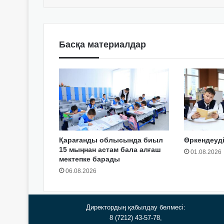
Басқа материалдар
Қарағанды облысында биыл
Өркендеуді
15 мыңнан астам бала алғаш
01.08.2026
мектепке барады
06.08.2026
Директордың қабылдау бөлмесі:
8 (7212) 43-57-78,