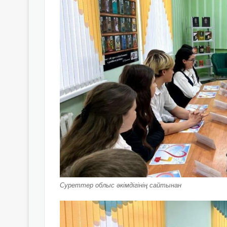
Суреттер облыс әкімдігінің сайтынан