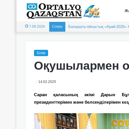
Ж
7.08.2026
Соңғы
Балқашта облыстық «Арай-2026» 
Білім
Оқушылармен ой
14.02.2025
Саран қаласының әкімі Дарын Бұл
президенттерімен және белсенділерімен кезде