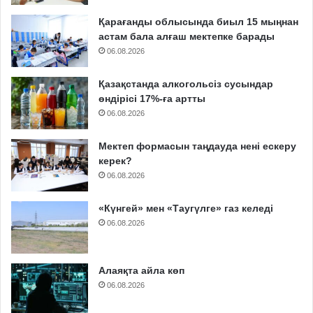
Қарағанды облысында биыл 15 мыңнан
астам бала алғаш мектепке барады
06.08.2026
Қазақстанда алкогольсіз сусындар
өндірісі 17%-ға артты
06.08.2026
Мектеп формасын таңдауда нені ескеру
керек?
06.08.2026
«Күнгей» мен «Таугүлге» газ келеді
06.08.2026
Алаяқта айла көп
06.08.2026