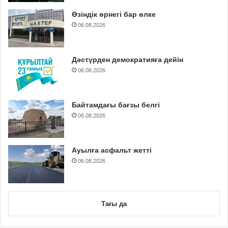
Өзіндік өрнегі бар өлке
06.08.2026
Дәстүрден демократияға дейін
06.08.2026
Байтамдағы бағзы белгі
06.08.2026
Ауылға асфальт жетті
06.08.2026
Тағы да