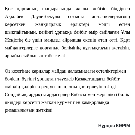
Қос қарияның шаңырағында жылы лебiзiн бiлдiрген
Ақылбек Дәулетбекұлы соғыста апа-әпкелерiмiздiң
көрсеткен жанқиярлық ерлiктерi мәңгi естен
шықпайтынын, кейiнгi ұрпаққа бейбiт өмiр сыйлаған Ұлы
Жеңiстiң бiз үшiн маңызы айрықша екенiн атап өттi. Қарт
майдангерлерге қорғаныс бөлімінің құттықтауын жеткiзiп,
арнайы сыйлығын табыс еттi.
Өз кезегінде қариялар майдан даласындағы естелiктерiмен
бөлiсiп, бүгiнгi ұрпақтан тәуелсiз Қазақстандағы бейбiт
өмiрдiң қадiрiн терең ұғынып, оны қастерлеуiн өтiндi.
Сондай-ақ, ардақты ардагерлер Елбасы мен жергiлiктi билiк
өкiлдерi көрсетiп жатқан құрмет пен қамқорлыққа
ризашылығын жеткізді.
Нұрдос КӘРІМ