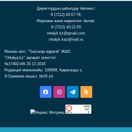
Директордың қабылдау бөлмесі:
8 (7212) 43-57-78,
Жарнама және маркетинг бөлімі:
8 (7212) 43-21-55
ortalyk.kz@gmail.com
ortalyk.kaz@mail.ru
Меншік иесі: "Saryarqa aqparat" ЖШС
"Ortalyq.kz" ақпарат агенттігі
№17402-ИА 20.12.2018
Редакция мекенжайы: 100009, Қарағанды қ.
Ә.Ермеков көшесі, №33 үй.
Facebook
Instagram
Telegram
RSS