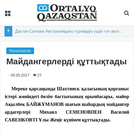
Мәзір
Із
Дастан Сатпаев Австралиядағы турнирдің үздік гол авторы атанды
Жаңалықтар
Майдангерлерді құттықтады
05.05.2017
27
Мереке қарсаңында Шахтинск қаласының қорғаныс
істері жөніндегі бөлім бастығының орынбасары, майор
Ақылбек БАЙЖҰМАНОВ шағын шаһардың майдангер
ардагерлері Михаил СЕМЕНОВПЕН Василий
САВЕНКОВТІ Ұлы Жеңіс күнімен құттықтады.