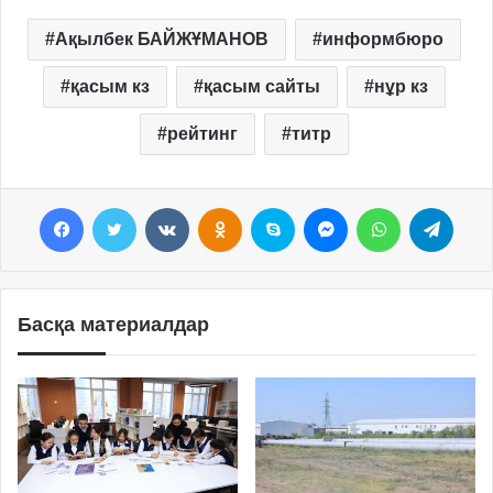
Ақылбек БАЙЖҰМАНОВ
информбюро
қасым кз
қасым сайты
нұр кз
рейтинг
титр
Facebook
Twitter
VKontakte
Odnoklassniki
Skype
Messenger
WhatsApp
Telegram
Басқа материалдар