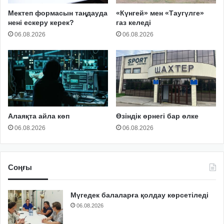
Мектеп формасын таңдауда
«Күнгей» мен «Таугүлге»
нені ескеру керек?
газ келеді
06.08.2026
06.08.2026
Алаяқта айла көп
Өзіндік өрнегі бар өлке
06.08.2026
06.08.2026
Соңғы
Мүгедек балаларға қолдау көрсетіледі
06.08.2026