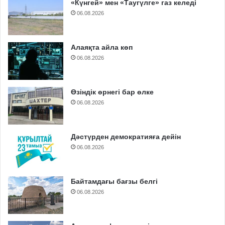
«Күнгей» мен «Таугүлге» газ келеді
06.08.2026
Алаяқта айла көп
06.08.2026
Өзіндік өрнегі бар өлке
06.08.2026
Дәстүрден демократияға дейін
06.08.2026
Байтамдағы бағзы белгі
06.08.2026