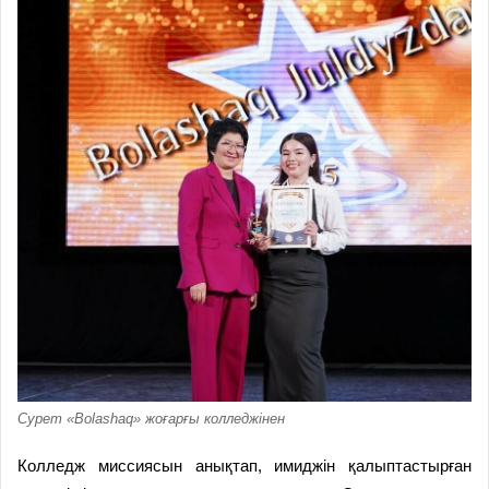
Сурет «Bolashaq» жоғарғы колледжінен
Колледж миссиясын анықтап, имиджін қалыптастырған