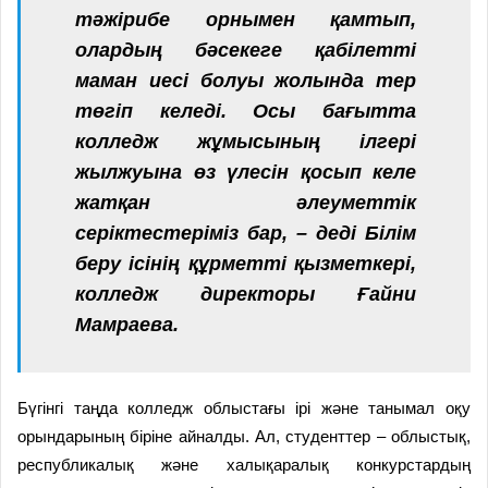
тәжірибе орнымен қамтып,
олардың бәсекеге қабілетті
маман иесі болуы жолында тер
төгіп келеді. Осы бағытта
колледж жұмысының ілгері
жылжуына өз үлесін қосып келе
жатқан әлеуметтік
серіктестеріміз бар, – деді Білім
беру ісінің құрметті қызметкері,
колледж директоры Ғайни
Мамраева.
Бүгінгі таңда колледж облыстағы ірі және танымал оқу
орындарының біріне айналды. Ал, студенттер – облыстық,
республикалық және халықаралық конкурстардың