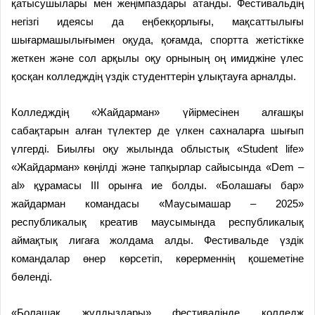
қатысушылары мен жеңімпаздары атанды. Фестивальдің
негізгі идеясы да еңбекқорлығы, мақсаттылығы
шығармашылығымен оқуда, қоғамда, спортта жетістікке
жеткен және сол арқылы оқу орнының оң имиджіне үлес
қосқан колледждің үздік студенттерін ұлықтауға арналды.
Колледждің «Жайдарман» үйірмесінен алғашқы
сабақтарын алған түлектер де үлкен сахналарға шығып
үлгерді. Биылғы оқу жылында облыстық «Student life»
«Жайдарман» көңілді және тапқырлар сайысында «Dem –
al» құрамасы ІІІ орынға ие болды. «Болашағы бар»
жайдарман командасы «Маусымашар – 2025»
республикалық креатив маусымында республикалық
аймақтық лигаға жолдама алды. Фестивальде үздік
командалар өнер көрсетіп, көрерменнің қошеметіне
бөленді.
«Болашақ жұлдыздары» фестивалінде колледж