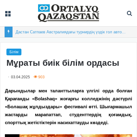
Мәзір
Із
Жастарымыз жарап тұр
Білім
Мұраты биік білім ордасы
03.04.2025
903
Дарындылар мен таланттыларға үлгілі орда болған
Қарағанды «Bolashaq» жоғарғы колледжінің дәстүрлі
«Болашақ жұлдыздары» фестивалі өтті. Шығармашыл
жастарды марапаттап, студенттердің қоғамдық,
спорттық жетістіктерін насихаттауды көздеді.