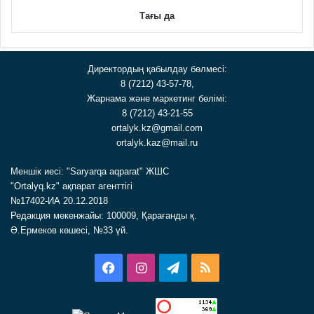
Тағы да
Директордың қабылдау бөлмесі:
8 (7212) 43-57-78,
Жарнама және маркетинг бөлімі:
8 (7212) 43-21-55
ortalyk.kz@gmail.com
ortalyk.kaz@mail.ru
Меншік иесі: "Saryarqa aqparat" ЖШС
"Ortalyq.kz" ақпарат агенттігі
№17402-ИА 20.12.2018
Редакция мекенжайы: 100009, Қарағанды қ.
Ә.Ермеков көшесі, №33 үй.
Facebook
Instagram
Telegram
RSS