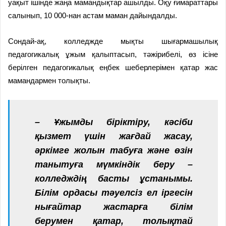
уақыт ішінде жаңа мамандықтар ашылды. Оқу ғимараттары
салынып, 10 000-нан астам маман дайындалды.
Сондай-ақ, колледжде мықты шығармашылық
педагогикалық ұжым қалыптасып, тәжірибелі, өз ісіне
берілген педагогикалық еңбек шеберлерімен қатар жас
мамандармен толықты.
– Ұжымды біріктіру, кәсіби
қызмет үшін жағдай жасау,
әркімге жолын табуға және өзін
танытуға мүмкіндік беру –
колледждің басты ұстанымы.
Білім ордасы тәуелсіз ел іргесін
нығайтар жастарға білім
берумен қатар, толықтай