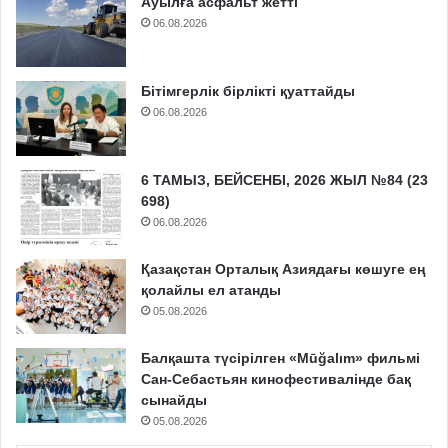
Ауылға асфальт жетті
06.08.2026
Бітімгерлік бірлікті қуаттайды
06.08.2026
6 ТАМЫЗ, БЕЙСЕНБІ, 2026 ЖЫЛ №84 (23
698)
06.08.2026
Қазақстан Орталық Азиядағы көшуге ең
қолайлы ел атанды
05.08.2026
Балқашта түсірілген «Mūğalım» фильмі
Сан-Себастьян кинофестивалінде бақ
сынайды
05.08.2026