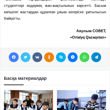
студенттері өздерінің жан-жақтылығын көрсетті. Басым
көпшілігі жастардан құралған ұжым өзгеріске ұмтылысын
байқатты.
Аяулым СОВЕТ,
«Ortalyq Qazaqstan»
Facebook
Twitter
VKontakte
Odnoklassniki
Skype
Messenger
WhatsApp
Telegram
Басқа материалдар