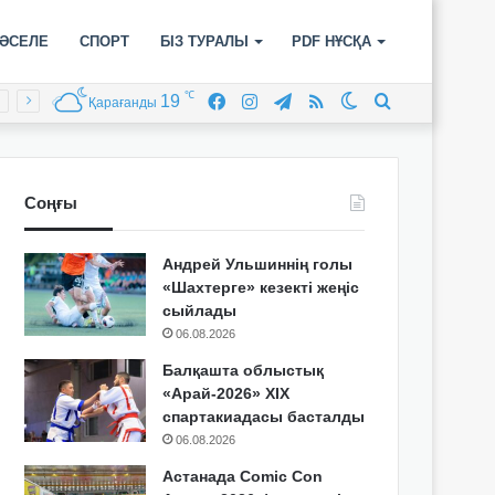
ӘСЕЛЕ
СПОРТ
БІЗ ТУРАЛЫ
PDF НҰСҚА
℃
19
Facebook
Instagram
Telegram
RSS
Switch
Іздеу
Қарағанды
skin
Соңғы
Андрей Ульшиннің голы
«Шахтерге» кезекті жеңіс
сыйлады
06.08.2026
Балқашта облыстық
«Арай-2026» XIX
спартакиадасы басталды
06.08.2026
Астанада Comic Con