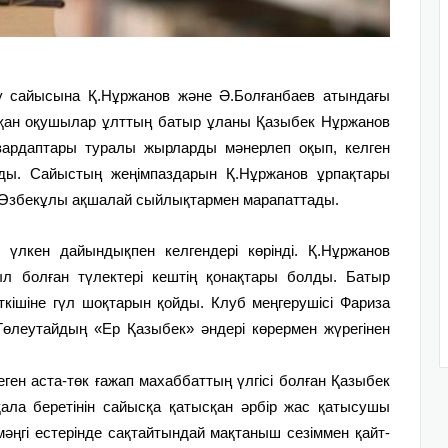
у сайысына Қ.Нұржанов және Ә.Болғанбаев атындағы
сқан оқушылар ұлттың батыр ұланы Қазыбек Нұржанов
 зардаптары туралы жырларды мәнерлеп оқып, келген
ды. Сайыстың жеңімпаздарын Қ.Нұржанов ұрпақтары
 Өзбекұлы ақшалай сыйлықтармен марапаттады.
 үлкен дайындықпен келгендері көрінді. Қ.Нұржанов
жыл болған түлектері кештің қонақтары болды. Батыр
ткішіне гүл шоқтарын қойды. Клуб меңгерушісі Фариза
өлеутайдың «Ер Қазыбек» әндері көрермен жүрегінен
еген аста-төк ғажап махаббаттың үлгісі болған Қазыбек
қала беретінін сайысқа қатысқан әрбір жас қатысушы
мәңгі естерінде сақтайтындай мақтаныш сезіммен қайт­