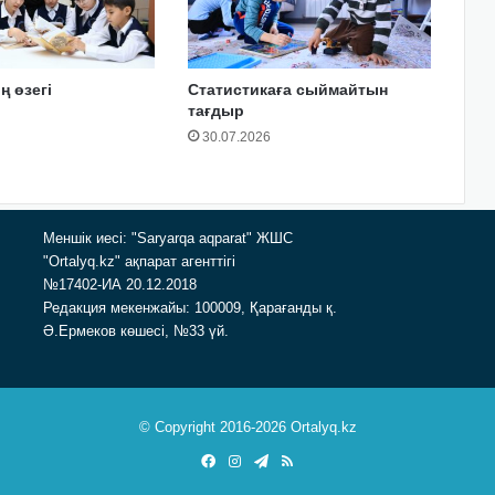
ң өзегі
Статистикаға сыймайтын
тағдыр
30.07.2026
Меншік иесі: "Saryarqa aqparat" ЖШС
"Ortalyq.kz" ақпарат агенттігі
№17402-ИА 20.12.2018
Редакция мекенжайы: 100009, Қарағанды қ.
Ә.Ермеков көшесі, №33 үй.
© Copyright 2016-2026 Ortalyq.kz
Facebook
Instagram
Telegram
RSS