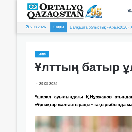
Ж
6.08.2026
Соңғы
Балқашта облыстық «Арай-2026» 
Білім
Ұлттың батыр 
29.05.2025
Үшарал ауылындағы Қ.Нұржанов атында
«Ұрпақтар жалғастырады» тақырыбында мән