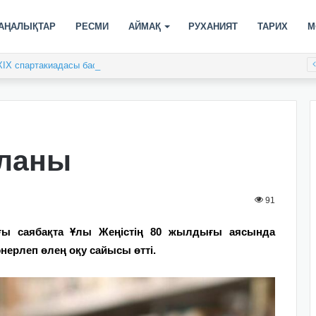
АҢАЛЫҚТАР
РЕСМИ
АЙМАҚ
РУХАНИЯТ
ТАРИХ
М
XIX спартакиадасы басталды
ұланы
91
ғы саябақта Ұлы Жеңістің 80 жылдығы аясында
ерлеп өлең оқу сайысы өтті.