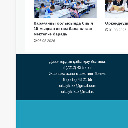
Қарағанды облысында биыл
Өркендеуді
15 мыңнан астам бала алғаш
01.08.2026
мектепке барады
06.08.2026
Директордың қабылдау бөлмесі:
8 (7212) 43-57-78,
Жарнама және маркетинг бөлімі:
8 (7212) 43-21-55
ortalyk.kz@gmail.com
ortalyk.kaz@mail.ru