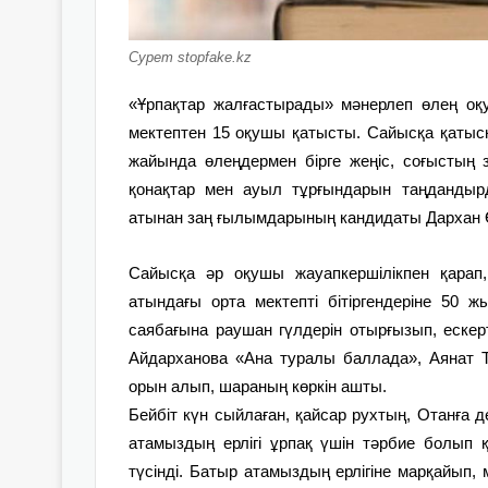
Сурет stopfake.kz
«Ұрпақтар жалғастырады» мәнерлеп өлең оқ
мектептен 15 оқушы қатысты. Сайысқа қаты
жайында өлеңдермен бірге жеңіс, соғыстың
қонақтар мен ауыл тұрғындарын таңдандыр
атынан заң ғылымдарының кандидаты Дархан
Сайысқа әр оқушы жауапкершілікпен қарап,
атындағы орта мектепті бітіргендеріне 50 
саябағына раушан гүлдерін отырғызып, ескер
Айдарханова «Ана туралы баллада», Аянат Т
орын алып, шараның көркін ашты.
Бейбіт күн сыйлаған, қайсар рухтың, Отанға д
атамыздың ерлігі ұрпақ үшін тәрбие болып 
түсінді. Батыр атамыздың ерлігіне марқайып, 