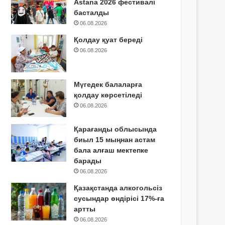
Astana 2026 фестивалі
басталды
06.08.2026
Қолдау қуат береді
06.08.2026
Мүгедек балаларға
қолдау көрсетіледі
06.08.2026
Қарағанды облысында
биыл 15 мыңнан астам
бала алғаш мектепке
барады
06.08.2026
Қазақстанда алкогольсіз
сусындар өндірісі 17%-ға
артты
06.08.2026