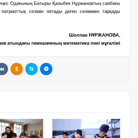
 Кеңес Одағының Батыры Қазыбек Нұржановтың саябағы
патриоттық сезімін оятады деген сеніммен тарқады
Шолпан НҰРЖАНОВА,
ев атындағы гимназияның
математика пәні мұғалімі
VKontakte
Odnoklassniki
Skype
Messenger