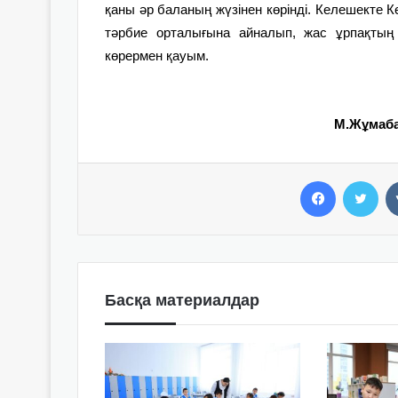
қаны әр баланың жүзінен көрінді. Келешекте
тәрбие орталығына айналып, жас ұрпақтың 
көрермен қауым.
М.Жұмаба
Facebook
Twitter
Басқа материалдар