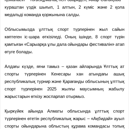
кураштан үздік шығып, 1 алтын, 2 күміс және 2 қола
медальді коман­да қоржынына салды.
Облысымызда ұлттық спорт түрлерінен жыл сайын
көптеген іс-шара өткізіледі. Оның ішінде, 8 спорт түрін
қамтыған «Сарыарқа ұлы дала ойындары фестивалін» атап
өтуге болады.
Алдағы күзде, яғни тамыз – қазан айларында Ұлттық ат
спорты түрлерінен Кенесары хан атындағы ашық
республикалық турнир және Қарағанды облысының ұлттық
спорт түрлерінен 2025 жылғы мау­сым­ның жабылу
жарыстарын өткізу жоспарлап отырмыз.
Қыркүйек айында Алматы облыс­ында ұлттық спорт
түрлері­нен өтетін республикалық жарыс – «Ақбидай» ауыл
спорты ойын­дарына облыстың құрама коман­дасы толық