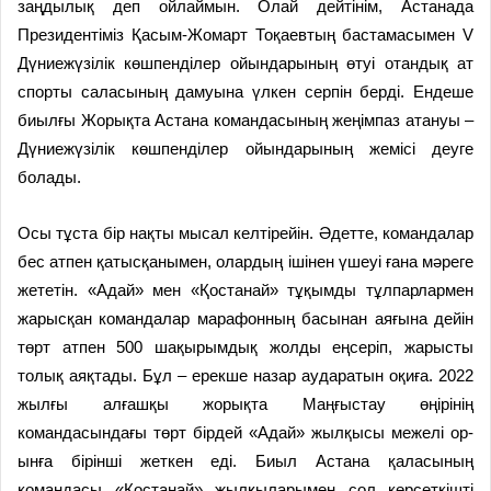
заңдылық деп ойлаймын. Олай дейтінім, Ас­танада
Президентіміз Қасым-Жомарт Тоқаевтың бастамасымен V
Дүниежүзілік көшпенділер ойын­­дарының өтуі отандық ат
спорты сала­сының дамуына үлкен серпін берді. Ендеше
биылғы Жо­рықта Астана командасының жең­ім­паз атануы –
Дүниежүзілік көш­пенділер ойындарының жемісі деуге
болады.
Осы тұста бір нақты мысал кел­тірейін. Әдетте, командалар
бес атпен қатысқанымен, олардың іші­нен үшеуі ғана мәреге
жететін. «Адай» мен «Қостанай» тұқымды тұл­парлармен
жарысқан команда­лар марафонның басынан аяғына дейін
төрт атпен 500 шақырымдық жолды еңсеріп, жарысты
толық ая­қ­тады. Бұл – ерекше назар аудар­а­тын оқиға. 2022
жылғы ал­ғашқы жорықта Маңғыстау өңірі­нің
командасындағы төрт бір­дей «Адай» жылқысы межелі ор­
ын­ға бірінші жеткен еді. Биыл Астана қаласының
командасы «Қос­танай» жылқыларымен сол көрсеткішті