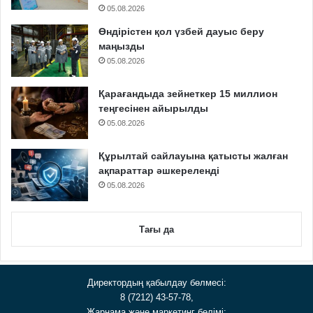
05.08.2026
Өндірістен қол үзбей дауыс беру
маңызды
05.08.2026
Қарағандыда зейнеткер 15 миллион
теңгесінен айырылды
05.08.2026
Құрылтай сайлауына қатысты жалған
ақпараттар әшкереленді
05.08.2026
Тағы да
Директордың қабылдау бөлмесі:
8 (7212) 43-57-78,
Жарнама және маркетинг бөлімі: