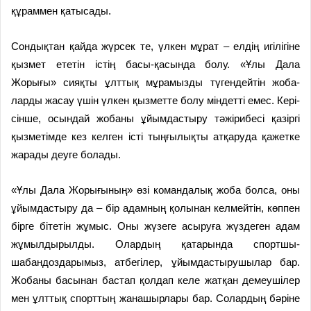
құраммен қатысады.
Сондықтан қайда жүрсек те, үлкен мұрат – елдің игілігіне
қызмет ететін істің басы-қасында болу. «Ұлы Дала
Жорығы» сияқты ұлттық мұрамызды түгендейтін жоба­
ларды жасау үшін үлкен қыз­метте болу міндетті емес. Кері­
сін­ше, осындай жобаны ұйымдастыру тәжірибесі қазіргі
қызметімде кез келген істі тыңғылықты атқаруда қажетке
жарады деуге болады.
«Ұлы Дала Жорығының» өзі командалық жоба болса, оны
ұйым­дастыру да – бір адамның қолынан келмейтін, көппен
бірге бітетін жұмыс. Оны жүзеге асыруға жүздеген адам
жұмылдырылды. Олардың қатарында спортшы-
шабандоздарымыз, атбегілер, ұйымдастырушылар бар.
Жобаны басынан бастап қолдап келе жат­қан демеушілер
мен ұлттық спорт­тың жанашырлары бар. Солар­дың бәріне