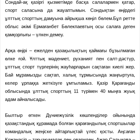
Сондай-ақ қазіргі қызметімде басқа салалармен қатар,
спорт са­ла­сына да жауаптымын. Сондық­тан өңірдегі
ұлттық спорттың дамуына айрықша көңіл бөлем.Бұл ретте
облыс әкімі Ермағанбет Бөлекпаевтың осы салаға деген
қамқорлығы – үлкен демеу.
Арқа өңірі – ежелден қазақы­лықтың қаймағы бұзылмаған
өлке ғой. Ұлттық мәдениет, руханият пен салт-дәстүр,
ұлттық спорт түрлерінің жауһарларын сақтаған киелі жер.
Бай мұрамызды сақтап, халық тұрмысында жаңғыртуға,
келер ұрпаққа жеткізуге ұмтыла­мыз. Қазір Қарағанды
облысында ұлттық спорттың 11 түрімен 40 мың­ға жуық
адам айналысады.
Былтыр өткен Дүниежүзілік көшпенділер ойынында
қазақстан­дық құрамада болған қарағандылық спортшылар
командалық жеңіске айтарлықтай үлес қосты. Аңсаған
Қожанасіп – тоғызқұмалақ пен овариден, Ажар Салықова –