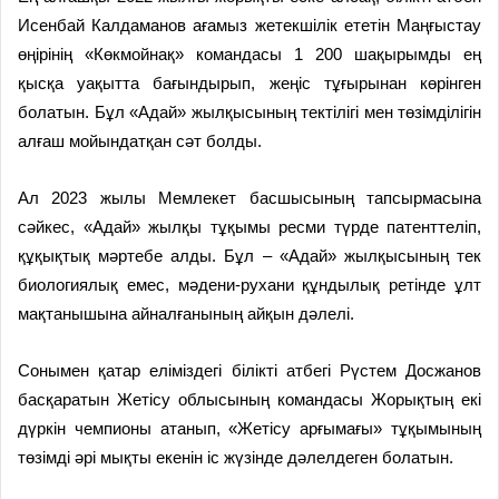
Исен­бай Калдаманов ағамыз жет­ек­шілік ететін Маңғыстау
өңірінің «Көкмойнақ» командасы 1 200 шақырымды ең
қысқа уақыт­та ба­ғындырып, жеңіс тұғырынан көрін­ген
болатын. Бұл «Адай» жыл­­қысы­ның тектілігі мен төзім­ділігін
алғаш мойындатқан сәт болды.
Ал 2023 жылы Мемлекет бас­шы­с­ының тапсырмасына
сәйкес, «Адай» жылқы тұқымы ресми түрде патенттеліп,
құқықтық мәр­те­бе алды. Бұл – «Адай» жылқысы­ның тек
биологиялық емес, мә­дени-рухани құндылық ретінде ұлт
мақтанышына айналғанының айқын дәлелі.
Сонымен қатар еліміздегі бі­лікті атбегі Рүстем Досжанов
бас­қара­тын Жетісу облысының ком­ан­дасы Жорықтың екі
дүркін чем­пионы атанып, «Жетісу арғы­ма­ғы» тұқымының
төзімді әрі мықты екенін іс жүзінде дәлелдеген болатын.