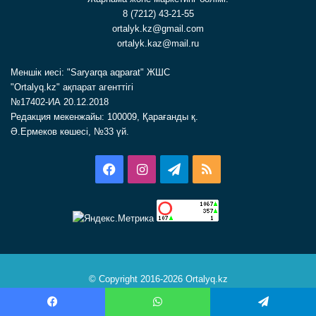
8 (7212) 43-21-55
ortalyk.kz@gmail.com
ortalyk.kaz@mail.ru
Меншік иесі: "Saryarqa aqparat" ЖШС
"Ortalyq.kz" ақпарат агенттігі
№17402-ИА 20.12.2018
Редакция мекенжайы: 100009, Қарағанды қ.
Ә.Ермеков көшесі, №33 үй.
Facebook
Instagram
Telegram
RSS
© Copyright 2016-2026 Ortalyq.kz
Facebook
Instagram
Telegram
RSS
Facebook
WhatsApp
Telegram