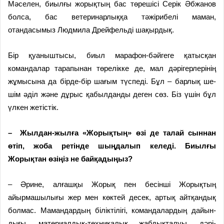
Мәселен, биылғы жорықтың бас төрешісі Серік Әбжанов
болса, бас ветеринарлыққа тәжірибелі маман,
отандасымыз Людмила Дрей­фельді шақырдық.
Бір қуаныштысы, биыл мара­фон-бәйгеге қатысқан
командалар тарапынан төрелікке де, мал дәрі­герлерінің
жұмысына да бірде-бір шағым түспеді. Бұл – барлық ше­
шім әділ және дұрыс қабылданды деген сөз. Біз үшін бұл
үлкен жетіс­тік.
– Жылдан-жылға «Жорықтың» өзі де талай сыннан
өтіп, жоба рет­ін­де шыңдалып келеді. Биылғы
Жорықтан өзіңіз не байқадыңыз?
– Әрине, алғашқы Жорық пен бесінші Жорықтың
айырмашы­лығы жер мен көктей десек, артық айтқандық
болмас. Мамандардың біліктілігі, командалардың дайын­
дығы, материалдық-техникалық жабдықталуы, дәрі-