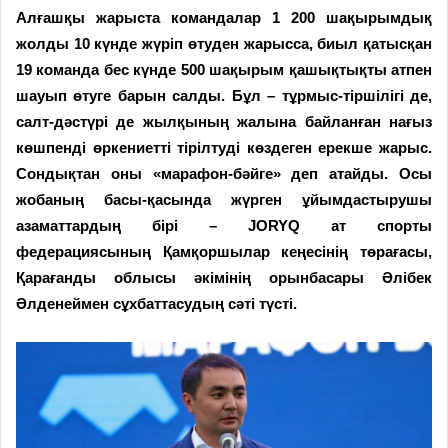
Алғашқы жарыста командалар 1 200 шақырымдық
жолды 10 күнде жүріп өтуден жарысса, биыл қатысқан
19 команда бес күнде 500 шақырым қашықтықты атпен
шауып өтуге барын салды. Бұл – тұрмыс-тіршілігі де,
салт-дәстүрі де жылқының жалына байланған нағыз
көшпенді өркениетті тірілтуді көздеген ерекше жарыс.
Сондықтан оны «марафон-бәйге» деп атайды. Осы
жобаның басы-қасында жүрген ұйымдастырушы
азаматтардың бірі – JORYQ ат спорты
федерациясының Қамқоршылар кеңесінің төрағасы,
Қарағанды облысы әкімінің орынбасары Әлібек
Әлденеймен сұхбаттасудың сәті түсті.