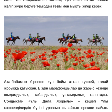
желіп жүре беруге темірдей төзім мен мықты жігер керек.
Ата-бабамыз бірнеше күн бойы аттан түспей, талай
жорыққа қа­тыс­қан. Біздің марафоншылар да жарыс кезінде
шыдамдылық, т­а­бан­дылық, ұстамдылық танытады.
Сондықтан «Ұлы Дала Жорығы» – кешегі Ұлы
көшпенділердің бүгінгі ұрпағын сынайтын ерекше сайыс.