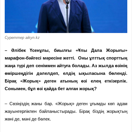
Суреттер aikyn.kz
– Әлібек Үсенұлы, биылғы «Ұлы Дала Жорығы»
марафон-бәйгесі мәресіне жетті. Оны ұлттық спорт­тың
жаңа түрі деп сеніммен айтуға болады. Аз жылда өзінің
өміршең­дігін дәлелдеп, елдің ықыласына бөленді.
Бірақ «Жорық» деген атын­ың өзі елең еткізерлік.
Сонымен, бұл өзі қайда бет алған жорық?
– Сөзіңіздің жаны бар. «Жо­р­ық» деген ұғымды көп адам
жауын­гер­лікпен байланыстырады. Бірақ біздің жорықтың
жөні де, мәні де бөлек.