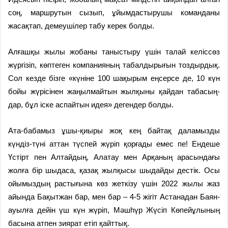
соң, маршрутын сызып, ұйым­дастырушы команданы
жасақтап, демеушілер табу керек болды.
Алғашқы жылы жобаны таныс­тыру үшін талай келіссөз
жүргізіп, көптеген компанияның табал­дырығын тоздырдық.
Сол кезде бізге «күніне 100 шақырым еңсерсе де, 10 күн
бойы жүрісінен жаңыл­майтын жылқыны қайдан таба­сың­
дар, бұл іске аспайтын идея» дегендер болды.
Ата-бабамыз ұшы-қиыры жоқ кең байтақ даламызды
күндіз-түні аттан түспей жүріп қорғады емес пе! Ендеше
Үстірт пен Алтайдың, Алатау мен Арқаның арасындағы
жолға бір шыдаса, қазақ жылқысы шыдайды дестік. Осы
ойымыздың растығына көз жеткізу үшін 2022 жылы жаз
айында Бақытжан бар, мен бар – 4-5 жігіт Астанадан Баян­
ауылға дейін үш күн жүріп, Мәш­һүр Жүсіп Көпейұлының
басына атпен зиярат етіп қайттық.