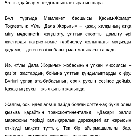
Ұлттық қайсар мінезді қалыптас­тыратын шара.
Бұл тұрғыда Мемлекет басшы­сы Қасым-Жомарт
Тоқаевтың: «Ұлы Дала Жорығы» – қазақ хал­қы­ның атқа
міну мәдениетін жаң­ғырту, ұлттық спортты дамыту әрі
жастарды патриотизмге тәрбиелеу жолындағы маңызды
қадам», – деген сөзі жобаның мән-мағына­сын ашады.
Иә, «Ұлы Дала Жорығы» жоба­сының үлкен миссиясы –
қазіргі жастардың бойына ұлттық құнды­лықтарды сіңіру.
Бүгінгі ұрпақ ата-бабасының ерлік рухын сезінсе дейміз.
Қазақтың рухы – жылқы­н­ың жалында.
Жалпы, осы идея алғаш пайда бол­ған сәттен-ақ бүкіл әлем
қызы­ға қарайтын трансконтинентальді «Дакар» ралли
марафоны тәрізді халықаралық дәрежедегі ат жарыс­ын
өткізуді мақсат тұттық. Тек бір айырмашылығы бар,
раллиде – автокөлік, жорықта – ат жарысады.