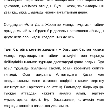
қай­талап, жеңімпаз атанды. Бұл – қазақ жылқы­лары­ның
ұзақ қаш­ық­қа шыдамды екен­ін айғақтай­тын дерек.
Сондықтан «Ұлы Дала Жоры­ғы» жылқы тұқымын табиғи
ортада сынайтын бірден-бір далалық зерт­х­анаға айналды
деуге негіз бар. Біздің көздегеніміз де осы.
Тағы бір айта кететін жаңа­лық – биылдан бастап қазақы
жыл­қы тұ­қым­дарының табиғи төзім­ділігі мен жорыққа
бейім­ді­лігін ғылыми тұр­ғы­да дәлелдеуді қолға алдық. Бұл
асыл тұқымды жылқыны сақтап, өсім­ін көбейтуге септігін
тигізеді. Осы мақсатта Ал­матыдағы Қазақ мал
шаруашылығы және жемшөп өндірісі ғылыми зерт­теу
институты­мен әріптестік орнаттық. Ғалымдар Жорыққа қа­
тыс­қан аттардан қа­жет­ті анализ алып, зерттеу
жұмыстарына кірісті. Бұл бастаманың нәтижесін жыл
соңында көпшілік назарына ұсына­мыз.