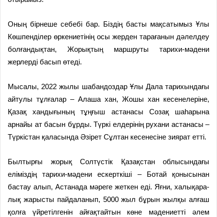
Оның бірнеше себебі бар. Біз­дің басты мақсатымыз Ұлы
Көш­пен­ділер өркениетінің осы жерден тарағанын дәлелдеу
болғандықтан, Жорықтың маршруты тарихи-мә­дени
жерлерді басып өтеді.
Мысалы, 2022 жылы шабандоз­дар Ұлы Дала тарихындағы
айтулы тұлғалар – Алаша хан, Жошы хан кесенелеріне,
Қазақ хандығының тұңғыш астанасы Созақ шаһарына
арнайы ат басын бұрды. Түркі е­л­дері­нің рухани астанасы –
Түркіс­тан қаласында Әзірет Сұлтан ке­се­несіне зиярат етті.
Былтырғы жорық Солтүстік Қа­зақстан облысындағы
еліміздің тарихи-мәдени ескерткіші – Ботай қонысынан
бастау алып, Астанада мәреге жеткен еді. Яғни, халықара­
лық жарысты пайдаланып, 5000 жыл бұрын жылқы алғаш
қолға үйретілгенін айғақтайтын көне мәдениетті әлем