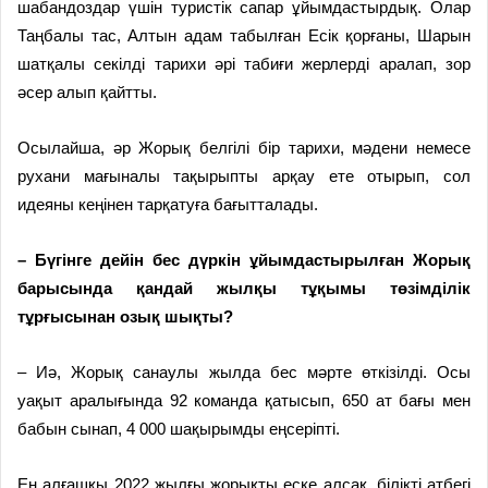
шабандоздар үшін туристік сапар ұйымдастырдық. Олар
Таң­балы тас, Алтын адам табылған Есік қорғаны, Шарын
шатқалы секілді тарихи әрі табиғи жерлерді аралап, зор
әсер алып қайтты.
Осылайша, әр Жорық белгілі бір тарихи, мәдени немесе
рухани мағыналы тақырыпты арқау ете отырып, сол
идеяны кеңінен тар­қату­ға бағытталады.
– Бүгінге дейін бес дүркін ұйым­дастырылған Жорық
барысында қандай жылқы тұқымы төзімділік
тұрғысынан озық шықты?
– Иә, Жорық санаулы жылда бес мәрте өткізілді. Осы
уақыт аралығында 92 команда қатысып, 650 ат бағы мен
бабын сынап, 4 000 шақырымды еңсеріпті.
Ең алғашқы 2022 жылғы жор­ық­ты еске алсақ, білікті атбегі