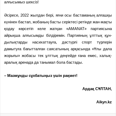
алғысымыз шексіз!
Әсіресе, 2022 жылдан бері, яғни осы бастаманың алғашқы
күнінен бастап, жобаның басты серіктесі ретінде жан-жақты
қо­дау көрсетіп келе жатқан «AMANAT» пар­тия­сына
айрықша алғысымды білдіре­мін. Партияның ұлттық құн­
дылық­тарды насихаттауға, дәстүрлі спорт түрлерін
дамытуға бағытталған саясатының арқасын­да «Ұлы дала
жорығы» жобасы тек ұлттық дең­гей­де ғана емес, халық­
аралық арена­да да танымал бола бастады.
– Мазмұнды сұхбатыңыз үшін рақмет!
Ардақ СҰЛТАН,
Aikyn.kz