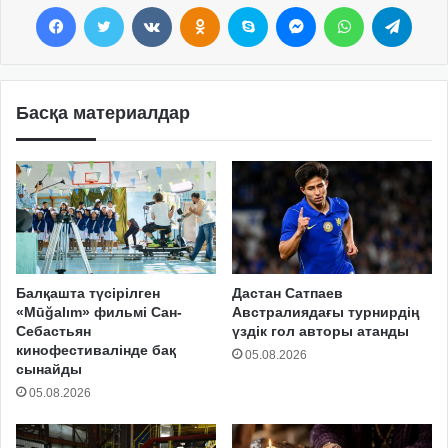
Facebook
Twitter
VKontakte
Odnoklassniki
Skype
Messenger
WhatsApp
Telegram
Басқа материалдар
Балқашта түсірілген
Дастан Сатпаев
«Mūğalım» фильмі Сан-
Австралиядағы турнирдің
Себастьян
үздік гол авторы атанды
кинофестивалінде бақ
05.08.2026
сынайды
05.08.2026