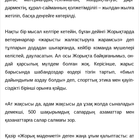
дәрмектің, құрал-сайманның қолжетімділігі – жылдан-жылға
жетіліп, басқа дең­гейге көтерілді.
Нақты бір мысал келтіре кетей­ін, бұған дейінгі Жорықтарда
вет­ери­нарлар «жарысты жалғастыру­ға жарамсыз» деп
тұлпарын дода­дан шығарғанда, кейбір команда мүше­лері
келіспей, дауласатын. Ал осы Жорықта байқағанымыз, он­
дай қарсылық мүлдем болған жоқ. Керісінше, жарыс
барысында шабандоздар өздері тізгін тартып, «биыл
дайындығым аздау болды» деп, спорттық этика мен қауіп­
сіздікті бірінші орынға қойды.
«Ат жақсысы да, адам жақсысы да ұзақ жолда сыналады»
демекші, 500 шақырымдық сапардың аза­мат­тар мен
қазанаттарға салар салмағы зор.
Қазір «Жорық мәдениеті» де­ген жаңа ұғым қалыптасты: ат