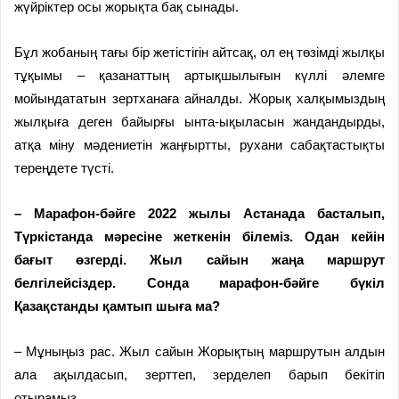
жүйріктер осы жорықта бақ сынады.
Бұл жобаның тағы бір жетістігін айтсақ, ол ең төзімді жылқы
тұқы­мы – қазанаттың артықшылығын күллі әлемге
мойындататын зерт­ха­н­аға айналды. Жорық халқымыз­дың
жылқыға деген байырғы ын­та-ықыласын жандандырды,
атқа міну мәдениетін жаңғыртты, руха­ни сабақтастықты
тереңдете түсті.
– Марафон-бәйге 2022 жылы Астанада басталып,
Түркістанда мәресіне жеткенін білеміз. Одан кейін
бағыт өзгерді. Жыл сайын жаңа маршрут
белгілейсіздер. Сонда марафон-бәйге бүкіл
Қазақстанды қамтып шыға ма?
– Мұныңыз рас. Жыл сайын Жорықтың маршрутын алдын
ала ақылдасып, зерттеп, зерделеп бар­ып бекітіп
отырамыз.