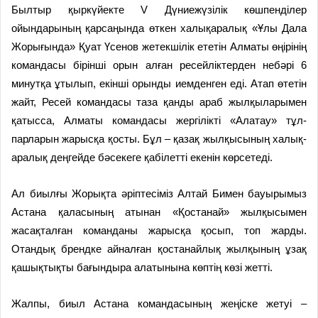
Былтыр қыркүйекте V Дүние­жүзілік көшпенділер
ойындары­ның қарсаңында өткен халықара­лық «Ұлы Дала
Жорығында» Қуат Үсенов жетекшілік ететін Алматы өңірінің
командасы бірінші орын алған ресейліктерден небәрі 6
минут­қа ұтылып, екінші орынды иемденген еді. Атап өтетін
жайт, Ресей командасы таза қанды араб жылқыларымен
қатысса, Алматы командасы жергілікті «Алатау» тұл­
парларын жарысқа қосты. Бұл – қазақ жылқысының халық­
ара­л­ық деңгейде бәсекеге қабілетті екенін көрсетеді.
Ал биылғы Жорықта әріптесі­міз Алтай Бимен бауырымыз
Ас­тана қаласының атынан «Қостан­ай» жылқысымен
жасақталған команданы жарысқа қосып, топ жарды.
Отандық брендке айналған қостанайлық жылқының ұзақ
қаш­­ық­тықты бағындыра алатыны­на көптің көзі жетті.
Жалпы, биыл Астана команда­сының жеңіске жетуі –