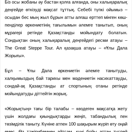
Біз осы жобаны әу бастан қолға алғанда, оны халықаралық
деңгей­де өткізуді мақсат тұттық. Себебі түпкі ойымыз –
осыдан бес мың жыл бұ­рын атты алғаш ерттеп мін­ген көш­
пен­ділер өркениетінің та­ғыл­ымын әлемге танытып, оның
мұрагері ретінде Қазақстанды мой­ын­дату болатын.
Сондықтан оның халық­ара­лық деңгейдегі ресми атауы –
The Great Steppe Tour. Ал қазақша атауы – «Ұлы Дала
Жорығы».
Бұл – Ұлы Дала өркениетін әлемге танытуды,
халқымыздың бай тарихы мен мәдениетін на­сихаттауды,
сондай-ақ Қазақстан­ды ат спортының отаны ретінде
мойындатуды діттейтін жорық.
«Жорықтың» тағы бір талабы – көздеген мақсатқа жету
үшін жол­дағы қиындықтарды жеңіп, табан­дылық пен
төзімділік таныту. Күні­не атпен 100 шақырым жүріп өту оңай
емес. Өз тәжірибемнен айт­сам, күні бойы аттан түспей