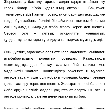
Жоры­ғының» басталу тарихын аздап тарқатып айтып өту
керек болар. Жоба идеясының авторы – Бақыт­жан
Тұрлыбеков 2021 жылы «осын­­дай ой бар» деп ақылдасқан
кезде бұл жобаны белгілі бір ай­мақ­пен шектемей, еліміз
үшін ауқымды имидждік жоба жасау керек деп шештік.
Себебі бұл – ұлттық руханиятты жаңғыртып,
құндылықтарымызды түгендеуге таптырмас мүмкіндік еді.
Оның үстіне, адамзатқа салт аттылар мәдениетін сыйлаған
ата-бабамыздың аманатын орындап, Қазақстанды
мыңжылдықтардан бастау алатын бай тарихы мен
мәдениетін жалғаған көшпенділер өркениетінің мұрагері
ретінде тарату үшін бұл жобаны «отандық бренд» ретінде
қалыптастыру ке­рек­ деп шештік. Жасыратын несі бар, осы
жоба арқылы еліміз алда­ғы уақытта ат спортының отаны
ретінде мойындалса екен деген арманымыз бар.
Идеясын пісіріп, жобаның мақсат-міндетін айқындап алған