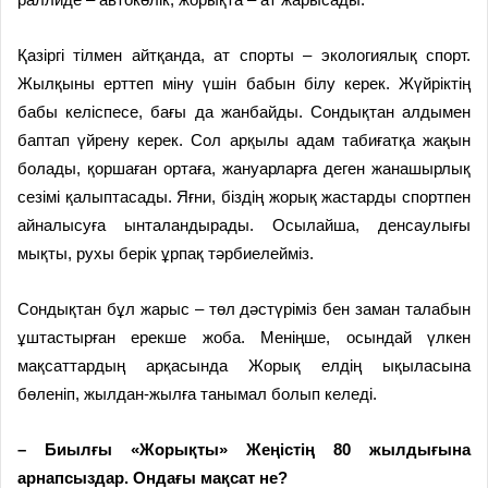
Қазіргі тілмен айтқанда, ат спорты – экологиялық спорт.
Жыл­қыны ерттеп міну үшін бабын білу керек. Жүйріктің
бабы келіс­песе, бағы да жанбайды. Сондық­тан алдымен
баптап үйрену керек. Сол арқылы адам табиғатқа жақын
болады, қоршаған ортаға, жануар­ларға деген жанашырлық
сезімі қалыптасады. Яғни, біздің жорық жастарды спортпен
айналысуға ынталандырады. Осылайша, ден­сау­лығы
мықты, рухы берік ұрпақ тәрбиелейміз.
Сондықтан бұл жарыс – төл дәстүріміз бен заман талабын
ұш­тастырған ерекше жоба. Меніңше, осындай үлкен
мақсаттардың ар­қа­­сында Жорық елдің ықыла­сы­на
бөленіп, жылдан-жылға таны­мал болып келеді.
– Биылғы «Жорықты» Жеңістің 80 жылдығына
арнапсыздар. Онда­ғы мақсат не?