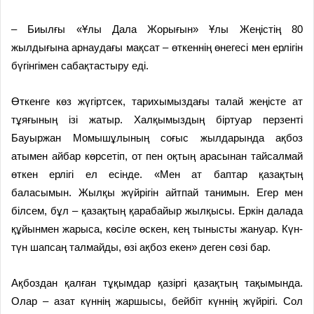
– Биылғы «Ұлы Дала Жоры­ғын» Ұлы Жеңістің 80
жылдығына арнаудағы мақсат – өткеннің өне­гесі мен ерлігін
бүгінгімен сабақ­тас­тыру еді.
Өткенге көз жүгіртсек, тарихы­мыздағы талай жеңісте ат
тұяғының ізі жатыр. Халқымыздың біртуар пер­зенті
Бауыржан Момышұлы­ның соғыс жылдарында ақбоз
атымен айбар көрсетіп, от пен оқ­тың арасынан тайсалмай
өткен ерлігі ел есінде. «Мен ат баптар қазақтың
баласымын. Жылқы жүйрігін айтпай танимын. Егер мен
білсем, бұл – қазақтың қара­бай­ыр жылқысы. Еркін далада
құй­ынмен жарыса, көсіле өскен, кең тынысты жануар. Күн-
түн ша­псаң талмайды, өзі ақбоз екен» деген сөзі бар.
Ақбоздан қалған тұқымдар қазіргі қазақтың тақымында.
Олар – азат күннің жаршысы, бей­біт күннің жүйрігі. Сол