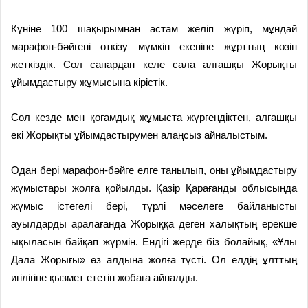
Күніне 100 шақырымнан астам желіп жүріп, мұндай
марафон-бәйгені өткізу мүмкін екеніне жұрт­тың көзін
жеткіздік. Сол сапардан келе сала алғашқы Жо­рық­ты
ұйымдастыру жұмысына кірістік.
Сол кезде мен қоғамдық жұ­мыс­та жүргендіктен, алғашқы
екі Жорықты ұйымдастырумен алаң­сыз айналыстым.
Одан бері марафон-бәйге елге танылып, оны ұйымдастыру
жұ­мыс­тары жолға қойылды. Қазір Қарағанды облысында
жұмыс істегелі бері, түрлі мәселеге бай­лан­­ысты
ауылдарды аралағанда Жор­ыққа деген халықтың ерекше
ықыласын байқап жүрмін. Ендігі жерде біз болайық, «Ұлы
Дала Жорығы» өз алдына жолға түсті. Ол елдің ұлттың
игілігіне қызмет ететін жобаға айналды.