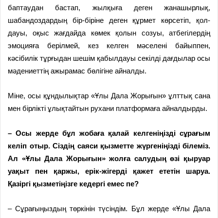
бап­таудан бастап, жылқыға деген жанашырлық,
шабандоздардың бір-біріне деген құрмет көрсетіп, қол­
дауы, оқыс жағдайда көмек қол­ын созуы, атбегілердің
эмоция­ға берілмей, кез келген мәселені байыппен,
кәсібилік тұрғыдан шешім қабылдауы секілді дағдылар осы
мәдениеттің ажырамас бөлігі­не айналды.
Міне, осы құндылықтар «Ұлы Дала Жорығын» ұлттық сана
мен бірлікті ұлықтайтын рухани плат­формаға айналдырды.
– Осы жерде бұл жобаға қалай кел­геніңізді сұрағым
келіп отыр. Сіздің саяси қызметте жүргеніңізді білеміз.
Ал «Ұлы Дала Жорығын» жол­ға салудың өзі қыруар
уақыт пен қаржы, ерік-жігерді қажет ететін шар­уа.
Қазіргі қызметіңізге кедергі емес пе?
– Сұрағыңыздың төркінін түс­ін­дім. Бұл жерде «Ұлы Дала