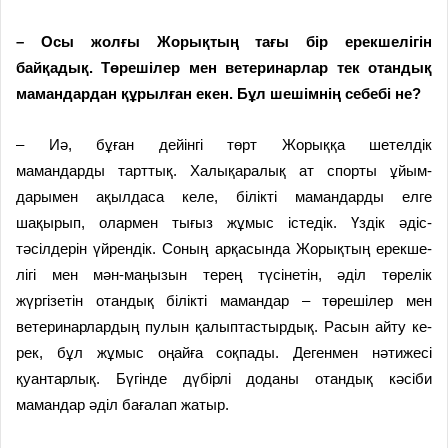
– Осы жолғы Жорықтың тағы бір ерекшелігін
байқадық. Төрешілер мен ветеринарлар тек отандық
ма­ман­дардан құрылған екен. Бұл шешімнің себебі не?
– Иә, бұған дейінгі төрт Жо­рық­қа шетелдік
мамандарды тарт­тық. Халықаралық ат спорты ұйым­
дарымен ақылдаса келе, біл­­ік­ті мамандарды елге
шақырып, олармен тығыз жұмыс істедік. Үз­дік әдіс-
тәсілдерін үйрендік. Сон­ың арқасында Жорықтың ерек­ше­
лігі мен мән-маңызын терең түсі­не­тін, әділ төрелік
жүргізетін отан­дық білікті маман­дар – төре­шілер мен
ветери­нар­лардың пулын қалыптастырдық. Расын айту ке­
рек, бұл жұмыс оңайға соқпады. Дегенмен нәти­жесі
қуантарлық. Бүгінде дүбірлі доданы отандық кәсіби
мамандар әділ бағалап жатыр.