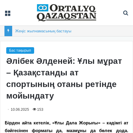
Мәзір
Із
Жеңіс жылнамасының бастауы
Бас тақырып
Әлібек Әлденей: Ұлы мұрат
– Қазақстанды ат
спортының отаны ретінде
мойындату
10.06.2025
153
Бірден айта кетелік, «Ұлы Дала Жорығы» – кәдімгі ат
бәйгесінен форматы да, мазмұны да бөлек дода.