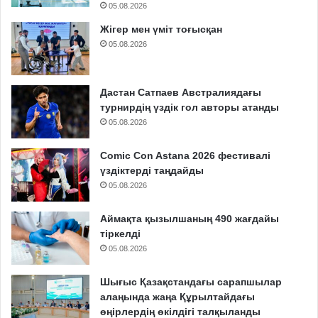
05.08.2026
Жігер мен үміт тоғысқан
05.08.2026
Дастан Сатпаев Австралиядағы
турнирдің үздік гол авторы атанды
05.08.2026
Comic Con Astana 2026 фестивалі
үздіктерді таңдайды
05.08.2026
Аймақта қызылшаның 490 жағдайы
тіркелді
05.08.2026
Шығыс Қазақстандағы сарапшылар
алаңында жаңа Құрылтайдағы
өңірлердің өкілдігі талқыланды