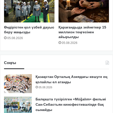
Өндірістен қол үзбей дауыс
Қарағандыда зейнеткер 15
беру маңызды
миллион теңгесінен
айырылды
05.08.2026
05.08.2026
Соңғы
Қазақстан Орталық Азиядағы көшуге ең
қолайлы ел атанды
05.08.2026
Балқашта түсірілген «Mūğalım» фильмі
Сан-Себастьян кинофестивалінде бақ
сынайды