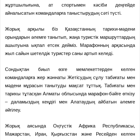
жұртшылығына, ат спортымен кәсіби деңгейде
айналысатын командаларға таныс­тырудың сәті түсті.
Жорық арқылы біз Қазақстан­ның тарихи-мәдени
орындарын әлемге танытып, жаңа туристік маршруттардың
ашылуына ықпал етсек дейміз. Марафонның арқа­сын­да
жыл сайын шетелдік турис­тер саны артып келеді.
Сондықтан биыл өзге мемле­кет­терден келген
командаларға жер жәннаты Жетісудың сұлу та­биғаты мен
мәдени мұрасын таны­туды мақсат тұттық. Табиғаты мен
тарихы тұтасқан Алматы об­лыс­ында марафон-бәйге өткізу
– даламыздың кеңдігі мен Алатаудың айбатын әлемге
әйгілеу.
Жорық аясында Оңтүстік Аф­рика Республикасы,
Мажарстан, Иран, Қырғызстан және Ресейден келген