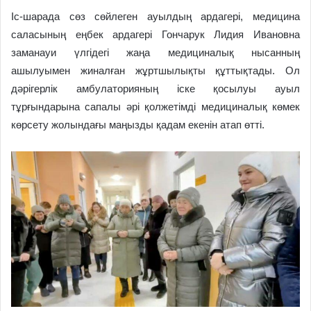
Іс-шарада сөз сөйлеген ауылдың ардагері, медицина
саласының еңбек ардагері Гончарук Лидия Ивановна
заманауи үлгідегі жаңа медициналық нысанның
ашылуымен жиналған жұртшылықты құттықтады. Ол
дәрігерлік амбулаторияның іске қосылуы ауыл
тұрғындарына сапалы әрі қолжетімді медициналық көмек
көрсету жолындағы маңызды қадам екенін атап өтті.