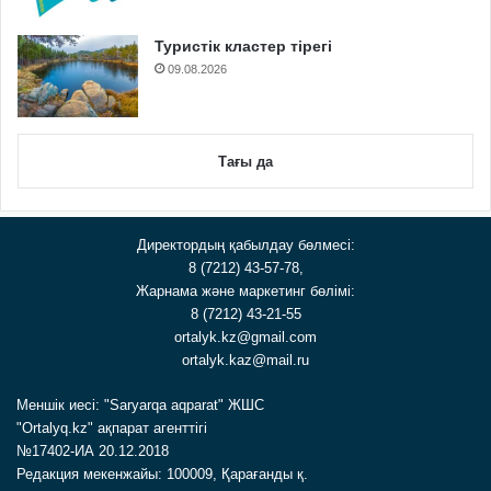
Туристік кластер тірегі
09.08.2026
Тағы да
Директордың қабылдау бөлмесі:
8 (7212) 43-57-78,
Жарнама және маркетинг бөлімі:
8 (7212) 43-21-55
ortalyk.kz@gmail.com
ortalyk.kaz@mail.ru
Меншік иесі: "Saryarqa aqparat" ЖШС
"Ortalyq.kz" ақпарат агенттігі
№17402-ИА 20.12.2018
Редакция мекенжайы: 100009, Қарағанды қ.