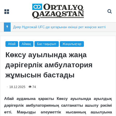
Мәзір
Із
Дияр Нұрғожай UFC-де қатарынан екінші рет жеңіске жетті
Абай
Аймақ
Бас тақырып
Жаңалықтар
Көксу ауылында жаңа
дәрігерлік амбулатория
жұмысын бастады
18.12.2025
74
Абай ауданына қарасты Көксу ауылында ауылдық
дәрігерлік амбулаторияның салтанатты ашылу рәсімі
өтті. Маңызды әлеуметтік нысанның ашылуына