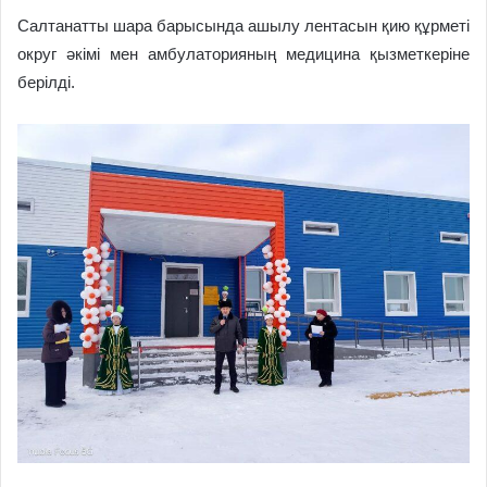
Салтанатты шара барысында ашылу лентасын қию құрметі
округ әкімі мен амбулаторияның медицина қызметкеріне
берілді.