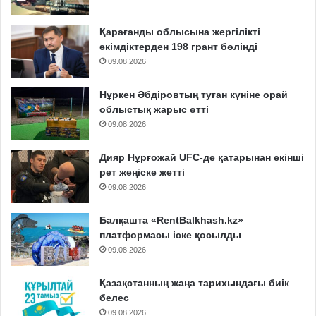
Қарағанды облысына жергілікті
әкімдіктерден 198 грант бөлінді
09.08.2026
Нұркен Әбдіровтың туған күніне орай
облыстық жарыс өтті
09.08.2026
Дияр Нұрғожай UFC-де қатарынан екінші
рет жеңіске жетті
09.08.2026
Балқашта «RentBalkhash.kz»
платформасы іске қосылды
09.08.2026
Қазақстанның жаңа тарихындағы биік
белес
09.08.2026