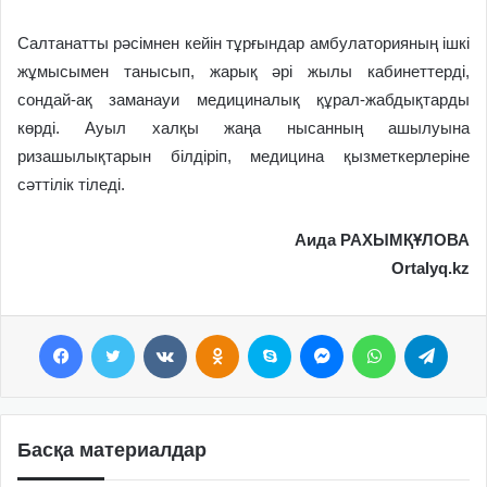
Салтанатты рәсімнен кейін тұрғындар амбулаторияның ішкі
жұмысымен танысып, жарық әрі жылы кабинеттерді,
сондай-ақ заманауи медициналық құрал-жабдықтарды
көрді. Ауыл халқы жаңа нысанның ашылуына
ризашылықтарын білдіріп, медицина қызметкерлеріне
сәттілік тіледі.
Аида РАХЫМҚҰЛОВА
Ortalyq.kz
Facebook
Twitter
VKontakte
Odnoklassniki
Skype
Messenger
WhatsApp
Telegram
Басқа материалдар