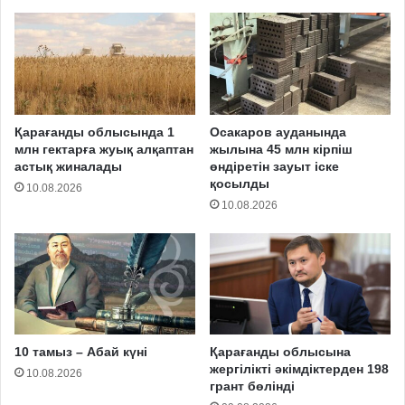
Қарағанды облысында 1
Осакаров ауданында
млн гектарға жуық алқаптан
жылына 45 млн кірпіш
астық жиналады
өндіретін зауыт іске
қосылды
10.08.2026
10.08.2026
10 тамыз – Абай күні
Қарағанды облысына
жергілікті әкімдіктерден 198
10.08.2026
грант бөлінді