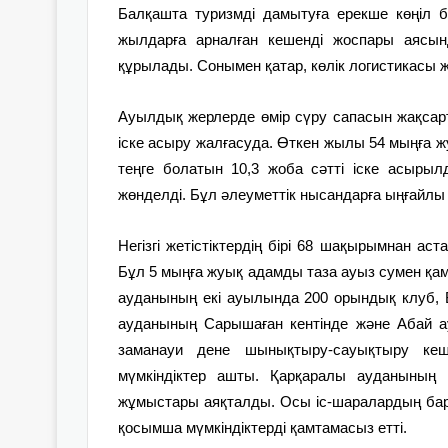
Балқашта туризмді дамытуға ерекше көңіл б
жылдарға арналған кешенді жоспары аясын
құрылады. Сонымен қатар, көлік логистикасы 
Ауылдық жерлерде өмір сүру сапасын жақсарт
іске асыру жалғасуда. Өткен жылы 54 мыңға ж
теңге болатын 10,3 жоба сәтті іске асыры
жөнделді. Бұл әлеуметтік нысандарға ыңғайлы қ
Негізгі жетістіктердің бірі 68 шақырымнан ас
Бұл 5 мыңға жуық адамды таза ауыз сумен қамт
ауданының екі ауылында 200 орындық клуб, 
ауданының Сарышаған кентінде және Абай а
заманауи дене шынықтыру-сауықтыру кеш
мүмкіндіктер ашты. Қарқаралы ауданының Қ
жұмыстары аяқталды. Осы іс-шаралардың бар
қосымша мүмкіндіктерді қамтамасыз етті.