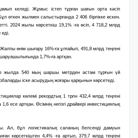
дамып келеді. Жұмыс істеп тұрған шағын орта кәсіп
. Бұл өткен жылмен салыстырғанда 2 406 бірлікке өскен.
етті. 2024 жылы көрсеткіш 19,1% -ға өсіп, 4 718,2 млрд
 еді.
Жалпы өнім шығару 16%-ға ұлғайып, 491,8 млрд теңгені
шаруашылығында 1,7%-ға артқан.
Бір жылда 540 мың шаршы метрден астам тұрғын үй
обаларды іске асырудың жоғары қарқынын көрсетеді.
тициялар көлемі рекордтық 1 трлн 432,4 млрд теңгені
,6 есе артқан. Өсімнің негізгі драйвері инвестициялық
тты. Ал, бұл логистикалық саланың белсенді дамуын
нған көрсеткіштен 4,4% -ға артып, 379,7 млрд теңгені