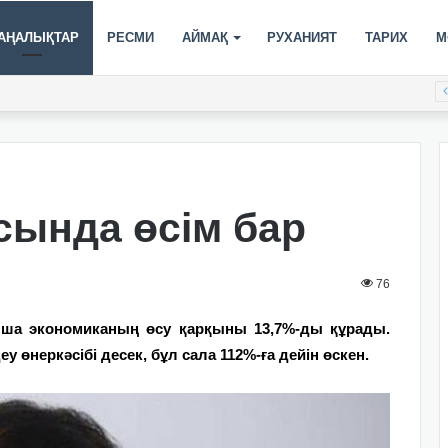
АҢАЛЫҚТАР
РЕСМИ
АЙМАҚ
РУХАНИЯТ
ТАРИХ
М
сында өсім бар
76
 экономиканың өсу қарқыны 13,7%-ды құрады.
у өнеркәсібі десек, бұл сала 112%-ға дейін өскен.