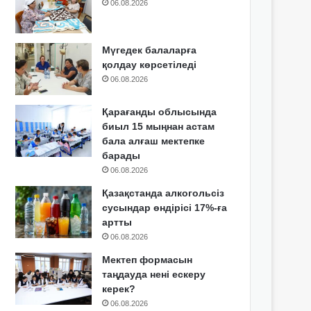
06.08.2026
Мүгедек балаларға
қолдау көрсетіледі
06.08.2026
Қарағанды облысында
биыл 15 мыңнан астам
бала алғаш мектепке
барады
06.08.2026
Қазақстанда алкогольсіз
сусындар өндірісі 17%-ға
артты
06.08.2026
Мектеп формасын
таңдауда нені ескеру
керек?
06.08.2026