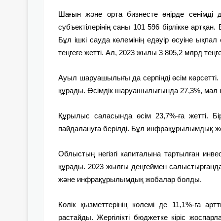
Шағын және орта бизнесте өңірде сенімді 
субъектілерінің саны 101 596 бірлікке артқан
Бұл ішкі сауда көлемінің едәуір өсуіне ықпал 
теңгеге жетті. Ал, 2023 жылы 3 805,2 млрд теңге
Ауыл шаруашылығы да серпінді өсім көрсетті. 
құрады. Өсімдік шаруашылығында 27,3%, мал 
Құрылыс саласында өсім 23,7%-ға жетті. 
пайдалануға берілді. Бұл инфрақұрылымдық ж
Облыстың негізгі капиталына тартылған инвес
құрады. 2023 жылғы деңгеймен салыстырғанда 1
және инфрақұрылымдық жобалар болды.
Көлік қызметтерінің көлемі де 11,1%-ға ар
растайды. Жергілікті бюджетке кіріс жоспарла