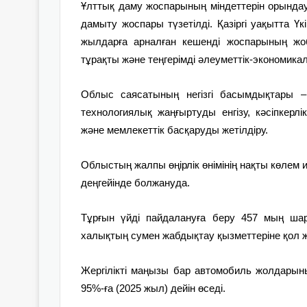
Ұлттық даму жоспарының міндеттерін орындау
дамыту жоспары түзетілді. Қазіргі уақытта 
жылдарға арналған кешенді жоспарының жоб
тұрақты және теңгерімді әлеуметтік-экономик
Облыс саясатының негізгі басымдықтары –
технологиялық жаңғыртуды енгізу, кәсіпкерл
және мемлекеттік басқаруды жетілдіру.
Облыстың жалпы өңірлік өнімінің нақты көлем
деңгейінде болжануда.
Тұрғын үйді пайдалануға беру 457 мың ша
халықтың сумен жабдықтау қызметтеріне қол ж
Жергілікті маңызы бар автомобиль жолдарыны
95%-ға (2025 жыл) дейін өседі.