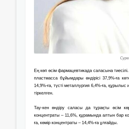
Суре
Ең көп өсім фармацевтикада саласына тиесілі. 
пластмасса бұйымдары өндірісі 37,9%-ға көт
14,9%-ға, түсті металлургия 6,4%-ға, құрылыс 
тіркелген.
Тау-кен өндіру саласы да тұрақты өсім көр
концентраты – 11,6%, құрамында алтын бар ко
ға, көмір концентраты – 14,4%-ға ұлғайды.