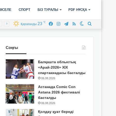
ӘСЕЛЕ
СПОРТ
БІЗ ТУРАЛЫ
PDF НҰСҚА
℃
23
Facebook
Instagram
Telegram
RSS
Switch
Іздеу
Қарағанды
skin
Соңғы
Балқашта облыстық
«Арай-2026» XIX
спартакиадасы басталды
06.08.2026
Астанада Comic Con
Astana 2026 фестивалі
басталды
06.08.2026
Қолдау қуат береді