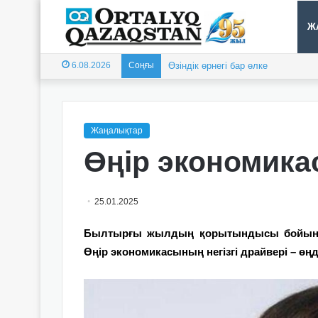
Ж
6.08.2026
Соңғы
Өзіндік өрнегі бар өлке
Жаңалықтар
Өңір экономика
25.01.2025
Былтырғы жылдың қорытындысы бойынша
Өңір экономикасының негізгі драйвері – өңде