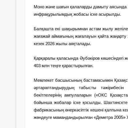
Моно және шағын қалаларды дамыту аясында 2
инфрақұрылымдық жобасы іске асырылды.
Балқашта екі шақырымнан астам жылу желілері
жағажай аймағының жағалауын қайта жаңарту ж
кезек 2026 жылы аяқталады.
Қарқаралы қаласында Әубәкіров көшесіндегі 
403 млн теңге қарастырылған.
Мемлекет басшысының бастамасымен Қазақс
әртараптандырудың табысты тәжірибесін 
бекітпелерінің ампулаларын («ОКС Қазақс
бойынша жобалар іске қосылды. Шахтинскте П
фабрикасының өнеркәсіптік кешені қалпына ке
жөндеуге мамандандырылған «Деметра 2005» Ж