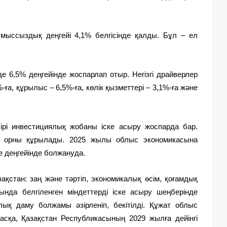
мыссыздық деңгейі 4,1% белгісінде қалды. Бұл – ел
де 6,5% деңгейінде жоспарлап отыр. Негізгі драйверлер
ға, құрылыс – 6,5%-ға, көлік қызметтері – 3,1%-ға және
ірі инвестициялық жобаны іске асыру жоспарда бар.
с орны құрылады. 2025 жылы облыс экономикасына
е деңгейінде болжануда.
стан: заң және тәртіп, экономикалық өсім, қоғамдық
нда белгіленген міндеттерді іске асыру шеңберінде
ық даму болжамы әзірленіп, бекітілді. Құжат облыс
асқа, Қазақстан Республикасының 2029 жылға дейінгі