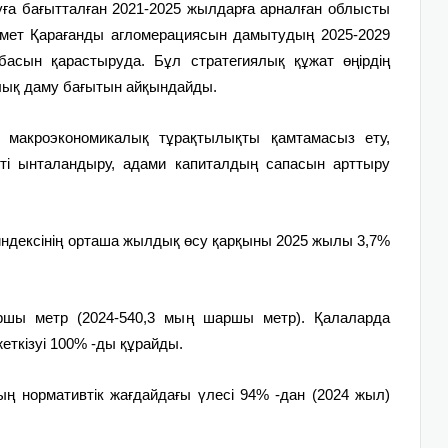
ға бағытталған 2021-2025 жылдарға арналған облысты
Үкімет Қарағанды агломерациясын дамытудың 2025-2029
асын қарастыруда. Бұл стратегиялық құжат өңірдің
алық даму бағытын айқындайды.
 макроэкономикалық тұрақтылықты қамтамасыз ету,
ікті ынталандыру, адами капиталдың сапасын арттыру
 индексінің орташа жылдық өсу қарқыны 2025 жылы 3,7%
ршы метр (2024-540,3 мың шаршы метр). Қалаларда
еткізуі 100% -ды құрайды.
ң нормативтік жағдайдағы үлесі 94% -дан (2024 жыл)