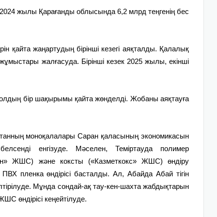
024 жылы Қарағанды облысында 6,2 млрд теңгенің бес
н қайта жаңартудың бірінші кезегі аяқталды. Қалалық
ұмыстары жалғасуда. Бірінші кезек 2025 жылы, екінші
жолдың бір шақырымы қайта жөнделді. Жобаны аяқтауға
танның моноқалалары Саран қаласының экономикасын
белсенді енгізуде. Мәселен, Теміртауда полимер
тан» ЖШС) және коксты («Казметкокс» ЖШС) өндіру
ВХ пленка өндірісі басталды. Ал, Абайда Абай тігін
лтірілуде. Мұнда сондай-ақ тау-кен-шахта жабдықтарын
ШС өндірісі кеңейтілуде.