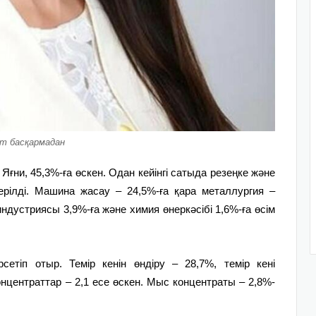
т басқармадан
Яғни, 45,3%-ға өскен. Одан кейінгі сатыда резеңке және
ерілді. Машина жасау – 24,5%-ға қара металлургия –
индустриясы 3,9%-ға және химия өнеркәсібі 1,6%-ға өсім
сетіп отыр. Темір кенін өндіру – 28,7%, темір кені
нцентраттар – 2,1 есе өскен. Мыс концентраты – 2,8%-