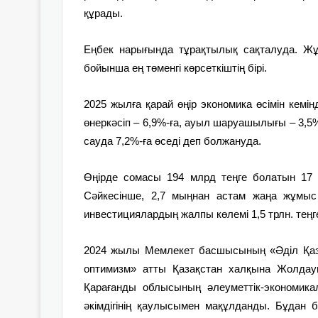
құрады.
Еңбек нарығында тұрақтылық сақталуда. Жұ
бойынша ең төменгі көрсеткіштің бірі.
2025 жылға қарай өңір экономика өсімін кемін
өнеркәсіп – 6,9%-ға, ауыл шаруашылығы – 3,5%-
сауда 7,2%-ға өседі деп болжануда.
Өңірде сомасы 194 млрд теңге болатын 17 
Сәйкесінше, 2,7 мыңнан астам жаңа жұмы
инвестициялардың жалпы көлемі 1,5 трлн. теңг
2024 жылы Мемлекет басшысының «Әділ Қазақ
оптимизм» атты Қазақстан халқына Жолдауы
Қарағанды облысының әлеуметтік-экономикал
әкімдігінің қаулысымен мақұлданды. Бұдан б