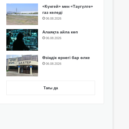
«Күнгей» мен «Таугүлге»
газ келеді
06.08.2026
Алаяқта айла көп
06.08.2026
Өзіндік өрнегі бар өлке
06.08.2026
Тағы да