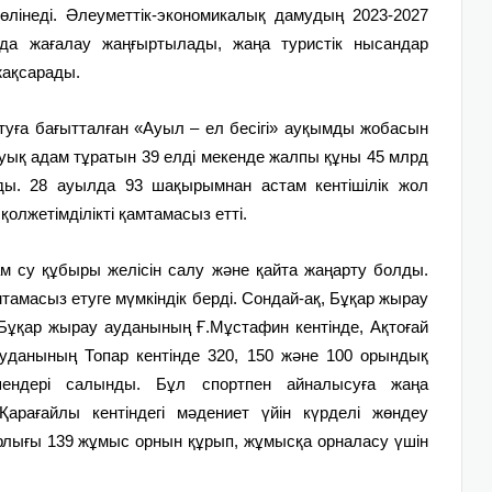
өлінеді. Әлеуметтік-экономикалық дамудың 2023-2027
да жағалау жаңғыртылады, жаңа туристік нысандар
жақсарады.
уға бағытталған «Ауыл – ел бесігі» ауқымды жобасын
уық адам тұратын 39 елді мекенде жалпы құны 45 млрд
лды. 28 ауылда 93 шақырымнан астам кентішілік жол
олжетімділікті қамтамасыз етті.
там су құбыры желісін салу және қайта жаңарту болды.
амасыз етуге мүмкіндік берді. Сондай-ақ, Бұқар жырау
Бұқар жырау ауданының Ғ.Мұстафин кентінде, Ақтоғай
уданының Топар кентінде 320, 150 және 100 орындық
ендері салынды. Бұл спортпен айналысуға жаңа
арағайлы кентіндегі мәдениет үйін күрделі жөндеу
лығы 139 жұмыс орнын құрып, жұмысқа орналасу үшін