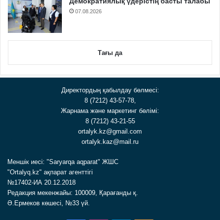
Демократиялық үдерістің басты талабы
07.08.2026
Тағы да
Директордың қабылдау бөлмесі:
8 (7212) 43-57-78,
Жарнама және маркетинг бөлімі:
8 (7212) 43-21-55
ortalyk.kz@gmail.com
ortalyk.kaz@mail.ru
Меншік иесі: "Saryarqa aqparat" ЖШС
"Ortalyq.kz" ақпарат агенттігі
№17402-ИА 20.12.2018
Редакция мекенжайы: 100009, Қарағанды қ.
Ә.Ермеков көшесі, №33 үй.