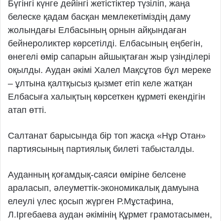
Бүгінгі күнге дейінгі жетістіктер түзіліп, жаңа
белеске қадам басқан мемлекетіміздің даму
жолындағы Елбасының орнын айқындаған
бейнероликтер көрсетілді. Елбасының еңбегін,
өнегелі өмір сапарын айшықтаған жыр үзінділері
оқылды. Аудан әкімі Халел Мақсұтов бұл мереке
– ұлтына қалтқысыз қызмет етіп келе жатқан
Елбасыға халықтың көрсеткен құрметі екендігін
атап өтті.
Салтанат барысында бір топ жасқа «Нұр Отан»
партиясының партиялық билеті табысталды.
Ауданның қоғамдық-саяси өміріне белсене
араласып, әлеуметтік-экономикалық дамуына
елеулі үлес қосып жүрген Р.Мұстафина,
Л.Іргебаева аудан әкімінің Құрмет грамотасымен,