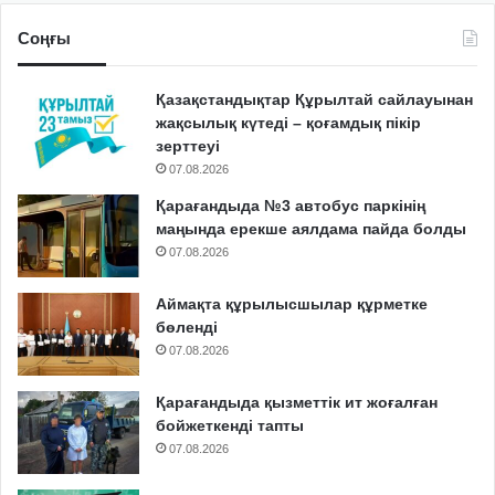
Соңғы
Қазақстандықтар Құрылтай сайлауынан
жақсылық күтеді – қоғамдық пікір
зерттеуі
07.08.2026
Қарағандыда №3 автобус паркінің
маңында ерекше аялдама пайда болды
07.08.2026
Аймақта құрылысшылар құрметке
бөленді
07.08.2026
Қарағандыда қызметтік ит жоғалған
бойжеткенді тапты
07.08.2026