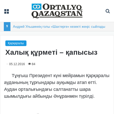
Мәзір
Із
Андрей Ульшиннің голы «Шахтерге» кезекті жеңіс сыйлады
Қарқаралы
Халық құрметі – қапысыз
05.12.2016
84
Тұңғыш Президент күні мейрамын Қарқаралы
ауданының тұрғындары ауқымды атап өтті.
Аудан орталығындағы салтанатты шара
шымылдығы айбынды Әнұранмен түрілді.