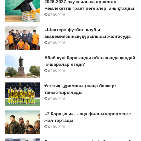
2026-2027 оқу жылына арналған
мемлекеттік грант иегерлері анықталды
07.08.2026
«Шахтер» футбол клубы
академиясының құрылысы жалғасуда
07.08.2026
Абай күні Қарағанды облысында қандай
іс-шаралар өтеді?
07.08.2026
Ұлттық құраманың жаңа бапкері
таныстырылады
07.08.2026
«7 Қарақшы»: жаңа фильм көрерменге
жол тартады
07.08.2026