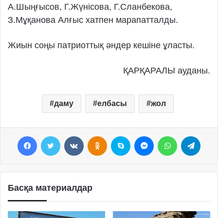
А.Шыңғысов, Г.Жүнісова, Г.Сланбекова,
З.Мұқанова Алғыс хатпен марапатталды.
Жиын соңы патриоттық әндер кешіне ұласты.
ҚАРҚАРАЛЫ ауданы.
даму
елбасы
жол
Facebook
Twitter
VKontakte
Odnoklassniki
Skype
Messenger
WhatsApp
Telegram
Басқа материалдар