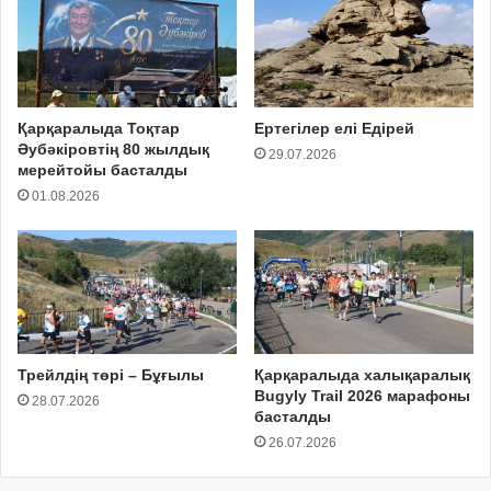
Қарқаралыда Тоқтар
Ертегілер елі Едірей
Әубәкіровтің 80 жылдық
29.07.2026
мерейтойы басталды
01.08.2026
Трейлдің төрі – Бұғылы
Қарқаралыда халықаралық
Bugyly Trail 2026 марафоны
28.07.2026
басталды
26.07.2026