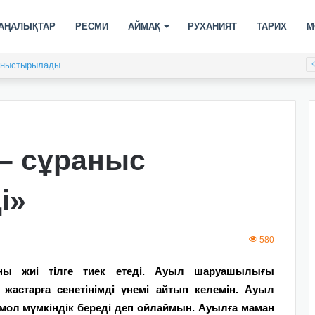
АҢАЛЫҚТАР
РЕСМИ
АЙМАҚ
РУХАНИЯТ
ТАРИХ
М
таныстырылады
– сұраныс
і»
580
ны жиі тілге тиек етеді. Ауыл шаруашылығы
 жастарға сенетінімді үнемі айтып келемін. Ауыл
ол мүмкіндік береді деп ойлаймын. Ауылға маман