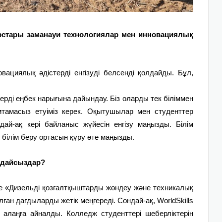
урстары заманауи технологиялар мен инновация­лық
ациялық әдіс­терді енгізуді белсенді қолдайды. Бұл,
і еңбек нарығына дайындау. Біз оларды тек біліммен
мтамасыз етуіміз керек. Оқытушылар мен студенттер
дай-ақ кері байланыс жүйесін енгізу маңызды. Білім
ілім беру ортасын құру өте ма­ңыз­ды.
ындайсыздар?
е «Дизельді қозғалтқыштарды жөндеу және техникалық
ған дағдыларды жетік меңгереді. Сондай-ақ, WorldSkills
 алаңға айналды. Колледж студенттері шеберліктерін