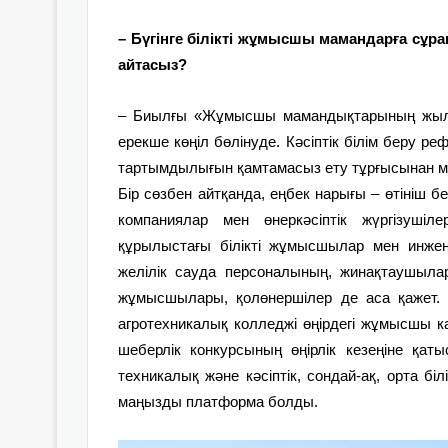
– Бүгінге білікті жұмысшы мамандарға сұ
айтасыз?
– Биылғы «Жұмысшы мамандықтарының жылын
ерекше көңіл бөлінуде. Кәсіптік білім беру 
тартымдылығын қамтамасыз ету тұрғысынан 
Бір сөзбен айтқанда, еңбек нарығы – өтініш б
компаниялар мен өнер­кәсіптік жүргізуші
құрылыстағы білікті жұмысшылар мен инжене
желілік сауда персоналының, жинақтаушыла
жұмысшылары, қол­өнершілер де аса қажет
агротехникалық колледжі өңірдегі жұмысшы 
шеберлік конкурсының өңірлік кезеңіне қа
техникалық және кәсіптік, сондай-ақ, орта бі
маңызды платформа болды.