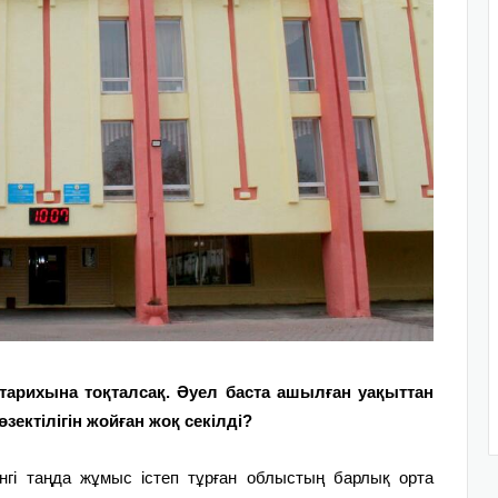
арихына тоқ­талсақ. Әуел баста ашылған уа­қыттан
зектілігін жойған жоқ секілді?
інгі таңда жұмыс істеп тұрған облыстың барлық орта