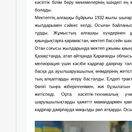
кәсіптік білім беру мекемелерінің ішіндегі е
болады.
Мектептің алғашқы бұйрығы 1932 жылы шығарыл
жылдарымен сәйкес келді. Осыған байланыст
тұрды. Жұмыстың ал­ғашқы күндерінен 
қиындықтарға қарамастан, мектеп бассейн шахт
Отан соғысы жылдарында мектеп ұжымы қиынд
Қазақстанда, атап айтқанда Қарағанды облысы
мелиорация үшін кәсіби кадрлар даярлау тала
басқа да ауылшаруашылық өнімдерінің же­тісп
тың алқаптарды игеру басталды. Елдегі тракто
бөлігі тыңға жіберілгенімен, жиі бұзылат
жетіспеді. Орта кәсіптік-техникалық у
шаруашылықтарды қажетті мамандармен қамта
кадрлар даярлауда маңызды рөл атқарды. Осы