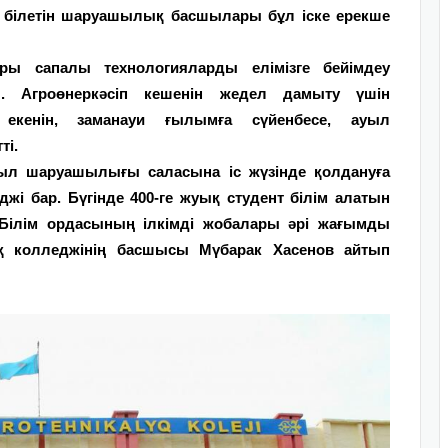
 білетін шаруашылық басшылары бұл іске ерекше
ры сапалы технология­ларды елімізге бейімдеу
ы. Агроөнеркәсіп кешенін жедел дамыту үшін
 екенін, заманауи ғылымға сүйенбесе, ауыл
ті.
л шаруашылығы саласына іс жүзінде қолдануға
жі бар. Бүгінде 400-ге жуық студент білім алатын
. Білім ордасының ілкімді жобалары әрі жағымды
қ колледжінің басшысы Мүбарак Хасенов айтып