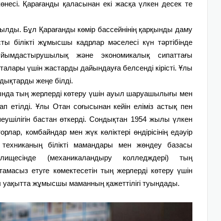
ң көнесі. Қарағанды қаласынан екі жасқа үлкен десек те
ды. Бұл Қа­рағанды көмір бассейнінің қар­қынды даму
ы білікті жұмысшы кадрлар мәселесі күн тәртібінде
ұйымдастырушылық және экономикалық сипаттағы
алары үшін жастарды дайындауға белсенді кірісті. Ұлы
ықтарды жеңе білді.
нда тың жер­лерді көтеру үшін ауыл ша­руашы­лығы мен
п етілді. Ұлы Отан соғысынан кейін еліміз астық пен
еушілігін бастан өткерді. Сондықтан 1954 жылы үлкен
рлар, комбайндар мен жүк көліктері өндірісінің едәуір
ын техниканың білікті мамандары мен жөндеу базасы
чилищесінде (механикаландыру колледждері) тың
масыз етуге көмектесетін тың жерлерді көтеру үшін
 уақытта жұмысшы маманның қажеттілігі туындады.