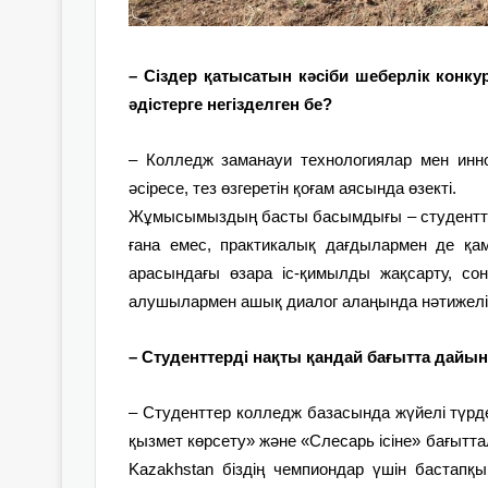
– Сіздер қатысатын кәсіби шеберлік конк
әдістерге негізделген бе?
– Колледж заманауи технологиялар мен иннов
әсіресе, тез өзгеретін қоғам аясында өзекті.
Жұмысымыздың басты басымдығы – студенттерд
ғана емес, практикалық дағдылармен де қа
арасындағы өзара іс-қимылды жақсарту, сон
алушылармен ашық диалог алаңында нәтижелі б
– Студенттерді нақты қандай бағытта дай
– Студенттер колледж базасында жүйелі түрд
қызмет көрсету» және «Слесарь ісіне» бағыттал
Kazakhstan біздің чемпиондар үшін бастапқы