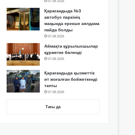
07.08.2026
Қарағандыда №3
автобус паркінің
маңында ерекше аялдама
пайда болды
07.08.2026
Аймақта құрылысшылар
құрметке бөленді
07.08.2026
Қарағандыда қызметтік
ит жоғалған бойжеткенді
тапты
07.08.2026
Тағы да