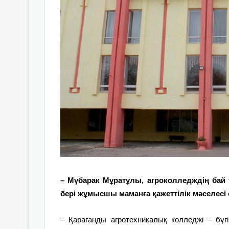
– Мүбарак Мұратұлы, агроколледждің бай т
бері жұмысшы маманға қажеттілік мәселесі ө
– Қарағанды агротехникалық колледжі – бүг