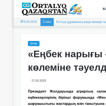
Ж
8.08.2026
Соңғы
Ұлттық құраманың жаңа бапкері 
Білім
«Еңбек нарығы 
көлеміне тәуелд
27.03.2025
Президент Жолдауында аграрлық сала
еңбеккерлерінің бірінші форумында «Мен
шаруашылығы жастардың өзін танытуына м