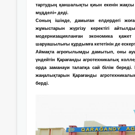
тартудың қаншалықты қиын екенін жақсы
мүдделі» деді.
Соның ішінде, дамыған елдердегі жоға
жұмыстарын жүргізу керектігі айтылд
модернизацияланған экономика қажет
шаруашылығы құрдымға кететінін де ескерт
Аймақта агроғылымды дамытып, оны ауы
үндейтін Қарағанды агротехникалық коллед
орда заманауи талапқа сай білім береді
жаңалықтарын Қарағанды агротехникалы
берді.