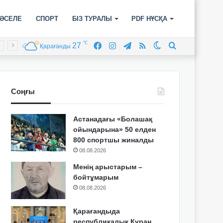
ӘСЕЛЕ
СПОРТ
БІЗ ТУРАЛЫ
PDF НҰСҚА
℃
27
Facebook
Instagram
Telegram
RSS
Switch
Іздеу
Қарағанды
skin
Соңғы
Астанадағы «Болашақ
ойындарына» 50 елден
800 спортшы жиналды
08.08.2026
Менің арыстарым –
бойтұмарым
08.08.2026
Қарағандыда
республикалық Құран