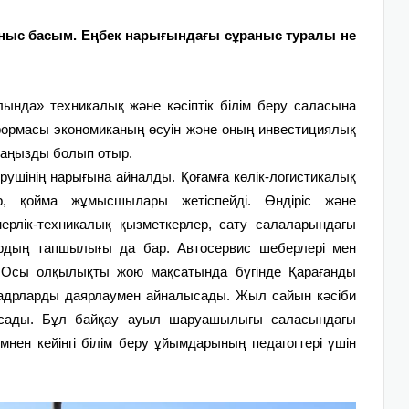
раныс басым. Еңбек нарығындағы сұраныс туралы не
да» техникалық және кәсіптік білім беру саласына
реформасы экономиканың өсуін және оның инвестициялық
маңызды болып отыр.
ерушінің нары­ғына айналды. Қоғамға көлік-логистикалық
лер, қойма жұмысшылары жетіспейді. Өндіріс және
рлік-тех­никалық қызметкерлер, сату салаларындағы
рдың тап­шылығы да бар. Автосервис шеберлері мен
. Осы олқылықты жою мақсатында бүгінде Қарағанды
кадрларды даярлаумен айналысады. Жыл сайын кәсіби
­тысады. Бұл байқау ауыл шаруа­шылығы саласындағы
лімнен кейінгі білім беру ұйымдарының педагогтері үшін