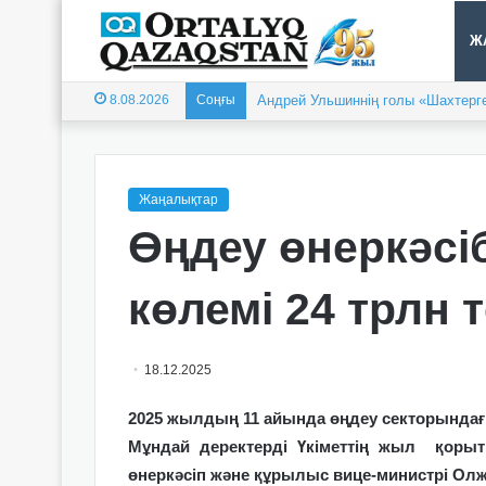
Ж
8.08.2026
Соңғы
Андрей Ульшиннің голы «Шахтерге
Жаңалықтар
Өңдеу өнеркәсіб
көлемі 24 трлн 
18.12.2025
2025 жылдың 11 айында өңдеу секторындағы ө
Мұндай деректерді Үкіметтің жыл
қорыт
өнеркәсіп және құрылыс вице-министрі Олж