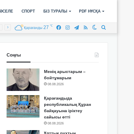
ӘСЕЛЕ
СПОРТ
БІЗ ТУРАЛЫ
PDF НҰСҚА
℃
27
Facebook
Instagram
Telegram
RSS
Switch
Іздеу
Қарағанды
skin
Соңғы
Менің арыстарым –
бойтұмарым
08.08.2026
Қарағандыда
республикалық Құран
байқауына іріктеу
сайысы өтті
08.08.2026
Ұлттық рухтың