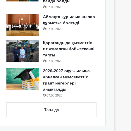
пайда болды
07.08.2026
Аймақта құрылысшылар
құрметке бөленді
07.08.2026
Қарағандыда қызметтік
ит жоғалған бойжеткенді
тапты
07.08.2026
2026-2027 оқу жылына
арналған мемлекеттік
грант иегерлері
анықталды
07.08.2026
Тағы да