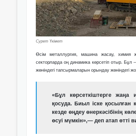
Сурет Үкімет
Өсім металлургия, машина жасау, химия 
секторларда оң динамика көрсетіп отыр. Бұ
жөніндегі тапсырмаларын орындау жөніндегі ж
«Бұл көрсеткіштерге жаңа 
қосуда. Биыл іске қосылған
кезде өңдеу өнеркәсібінің кө
өсуі мүмкін»,
— деп атап өтті 