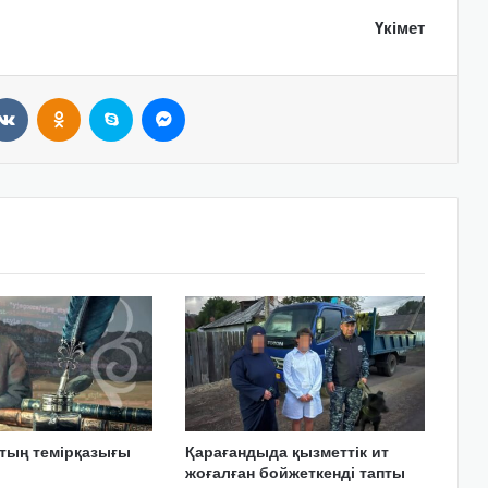
Үкімет
VKontakte
Odnoklassniki
Skype
Messenger
тың темірқазығы
Қарағандыда қызметтік ит
жоғалған бойжеткенді тапты