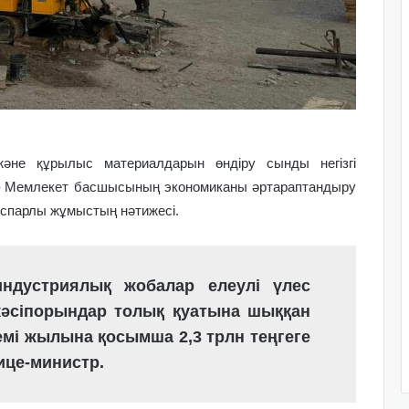
және құрылыс материалдарын өндіру сынды негізгі
л – Мемлекет басшысының экономиканы әртараптандыру
оспарлы жұмыстың нәтижесі.
индустриялық жобалар елеулі үлес
 кәсіпорындар толық қуатына шыққан
лемі жылына қосымша 2,3 трлн теңгеге
вице-министр.