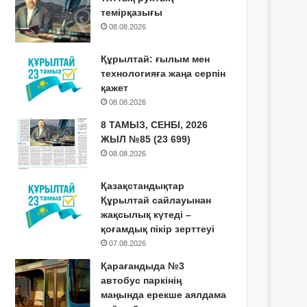
темірқазығы
08.08.2026
Құрылтай: ғылым мен
технологияға жаңа серпін
қажет
08.08.2026
8 ТАМЫЗ, СЕНБІ, 2026
ЖЫЛ №85 (23 699)
08.08.2026
Қазақстандықтар
Құрылтай сайлауынан
жақсылық күтеді –
қоғамдық пікір зерттеуі
07.08.2026
Қарағандыда №3
автобус паркінің
маңында ерекше аялдама