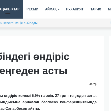
АҢАЛЫҚТАР
РЕСМИ
АЙМАҚ
РУХАНИЯТ
ТАРИХ
М
» кезекті жеңіс сыйлады
індегі өндіріс
теңгеден асты
79
ндіріс көлемі 5,9%-ға өсіп, 27 трлн теңгеден асты.
ындысына арналған баспасөз конференциясында
ас Сапарбеков айтты.