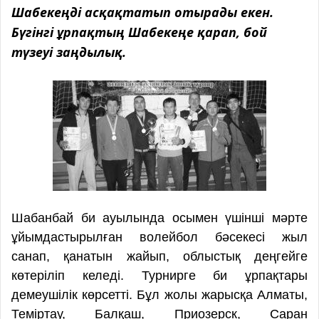
Шабекеңді асқақтатып отырады екен.
Бүгінгі ұрпақтың Шабекеңе қарап, бой
түзеуі заңдылық.
Шабанбай би ауылында осымен үшінші мәрте
ұйымдастырылған волейбол бәсекесі жыл
санап, қанатын жайып, облыстық деңгейге
көтеріліп келеді. Турнирге би ұрпақтары
демеушілік көрсетті. Бұл жолы жарысқа Алматы,
Теміртау, Балқаш, Приозерск, Саран