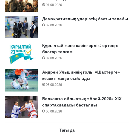
07.08.2026
Демократиялық үдерістің басты талабы
07.08.2026
Құрылтай және кәсіпкерлік: ертеңге
бастар талғам
07.08.2026
Андрей Ульшиннің голы «Шахтерге»
кезекті жеңіс сыйлады
06.08.2026
Балқашта облыстық «Арай-2026» XIX
спартакиадасы басталды
06.08.2026
Тағы да