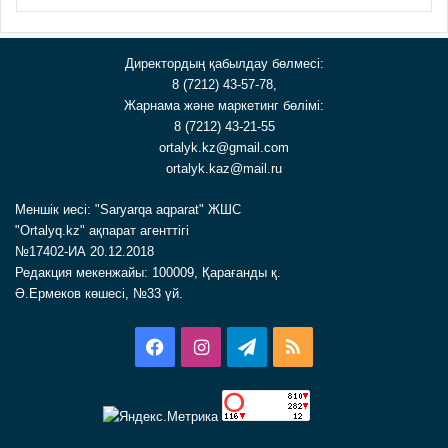
Директордың қабылдау бөлмесі:
8 (7212) 43-57-78,
Жарнама және маркетинг бөлімі:
8 (7212) 43-21-55
ortalyk.kz@gmail.com
ortalyk.kaz@mail.ru
Меншік иесі: "Saryarqa aqparat" ЖШС
"Ortalyq.kz" ақпарат агенттігі
№17402-ИА 20.12.2018
Редакция мекенжайы: 100009, Қарағанды қ.
Ә.Ермеков көшесі, №33 үй.
Facebook
Instagram
Telegram
RSS