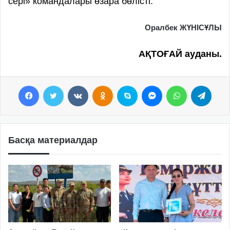
сері» командалары өзара бөлісті.
Оралбек ЖҮНІСҰЛЫ
АҚТОҒАЙ ауданы.
Facebook
Twitter
VKontakte
Odnoklassniki
Skype
Messenger
WhatsApp
Telegram
Басқа материалдар