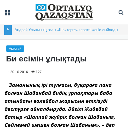
Мәзір
Із
Андрей Ульшиннің голы «Шахтерге» кезекті жеңіс сыйлады
Ақтоғай
Би есімін ұлықтады
20.10.2016
127
Заманының ірі тұлғасы, бұқараға пана
болған Шабанбай бидің ұрпақтары баба
атындағы волейбол жарысын өткізуді
дәстүрге айналдыруда. Әйгілі Жидебай
батыр «Шаппай жүйрік болған Шабаным,
Сөйлемей шешен болған Шабаным», – деп