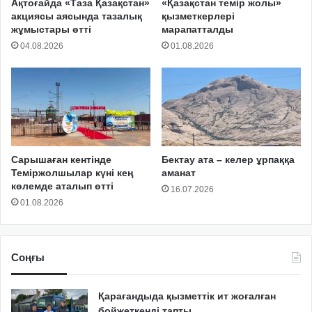
Ақтоғайда «Таза Қазақстан»
«Қазақстан темір жолы»
акциясы аясында тазалық
қызметкерлері
жұмыстары өтті
марапатталды
04.08.2026
01.08.2026
Сарышаған кентінде
Бектау ата – келер ұрпаққа
Теміржолшылар күні кең
аманат
көлемде аталып өтті
16.07.2026
01.08.2026
Соңғы
Қарағандыда қызметтік ит жоғалған
бойжеткенді тапты