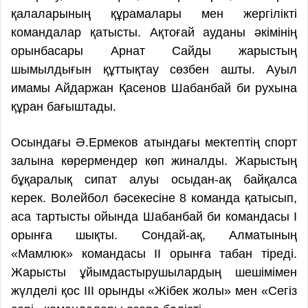
қалаларының құрамалары мен жергілікті
командалар қатысты. Ақтоғай ауданы әкімінің
орынбасары Арнат Сайды жарыстың
шымылдығын құттықтау сөзбен ашты. Ауыл
имамы Айдаржан Қасенов Шабанбай би рухына
құран бағыштады.
Осындағы Ә.Ермеков атындағы мектептің спорт
залына көрермендер көп жиналды. Жарыстың
бұқаралық сипат алуы осыдан-ақ байқалса
керек. Волейбол бәсекесіне 8 команда қатысып,
аса тартысты ойында Шабанбай би командасы І
орынға шықты. Сондай-ақ, Алматының
«Мамлюк» командасы ІІ орынға табан тіреді.
Жарысты ұйымдастырушылардың шешімімен
жүлделі қос ІІІ орынды «Жібек жолы» мен «Сегіз