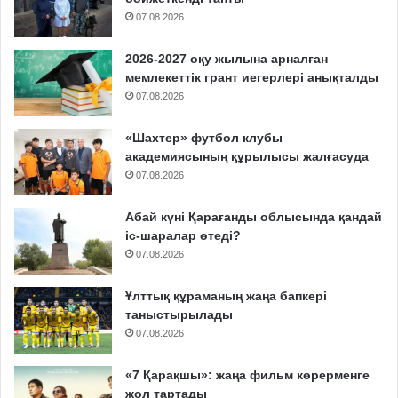
07.08.2026
2026-2027 оқу жылына арналған
мемлекеттік грант иегерлері анықталды
07.08.2026
«Шахтер» футбол клубы
академиясының құрылысы жалғасуда
07.08.2026
Абай күні Қарағанды облысында қандай
іс-шаралар өтеді?
07.08.2026
Ұлттық құраманың жаңа бапкері
таныстырылады
07.08.2026
«7 Қарақшы»: жаңа фильм көрерменге
жол тартады