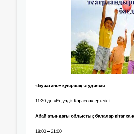
«Буратино» қуыршақ студиясы
11:30-де
«Ең үздік Карлсон» ертегісі
Абай атындағы облыстық балалар кітапха
18:00 – 21:00