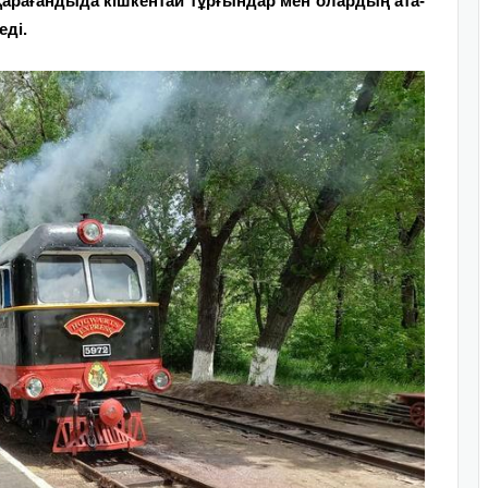
Қарағандыда кішкентай тұрғындар мен олардың ата-
еді.