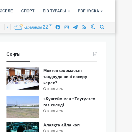
ӘСЕЛЕ
СПОРТ
БІЗ ТУРАЛЫ
PDF НҰСҚА
℃
22
Facebook
Instagram
Telegram
RSS
Switch
Іздеу
Қарағанды
skin
Соңғы
Мектеп формасын
таңдауда нені ескеру
керек?
06.08.2026
«Күнгей» мен «Таугүлге»
газ келеді
06.08.2026
Алаяқта айла көп
06.08.2026