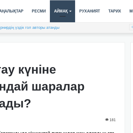
АҢАЛЫҚТАР
РЕСМИ
АЙМАҚ
РУХАНИЯТ
ТАРИХ
М
рнирдің үздік гол авторы атанды
ау күніне
андай шаралар
ады?
181