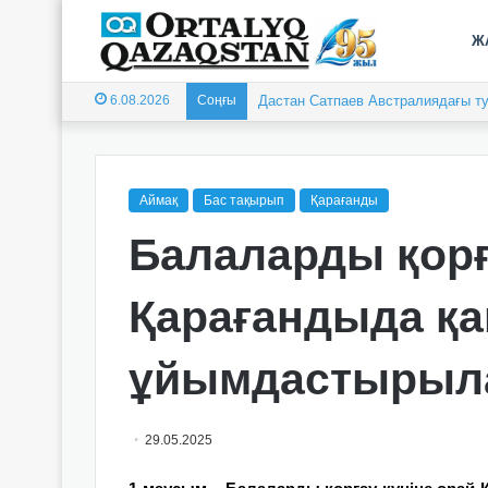
Ж
6.08.2026
Соңғы
Дастан Сатпаев Австралиядағы ту
Аймақ
Бас тақырып
Қарағанды
Балаларды қорғ
Қарағандыда қ
ұйымдастырыл
29.05.2025