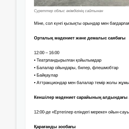
Суреттер облыс әкімдігінің сайтынан
Міне, сол күнгі қызықты орындар мен бағдарла
Орталық мәдениет және демалыс саябағы
12:00 – 16:00
• Театрландырылған қойылымдар
• Балалар ойындары, билер, флешмобтар
• Байқаулар
• Аттракциондар мен балалар темір жолы жұмыс
Кеншілер мәдениет сарайының алдындағы 
12:00-де
«Ертегілер еліндегі мереке» ойын-са
Қарағанды зообағы