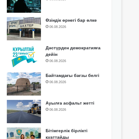
Өзіндік өрнегі бар өлке
06.08.2026
Дәстүрден демократияға
дейін
06.08.2026
Байтамдағы бағзы белгі
06.08.2026
Ауылға асфальт жетті
06.08.2026
Бітімгерлік бірлікті
қуаттайды