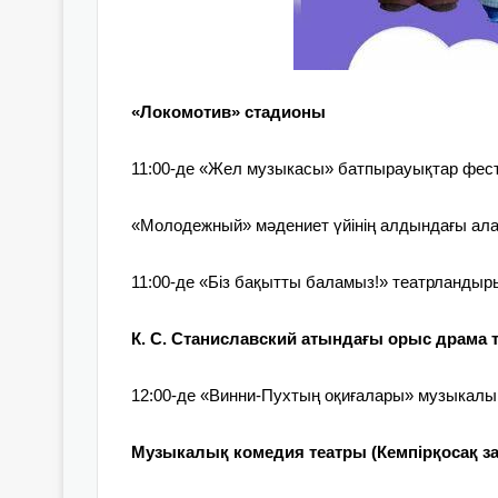
«Локомотив» стадионы
11:00-де
«Жел музыкасы» батпырауықтар фест
«Молодежный» мәдениет үйінің алдындағы ала
11:00-де
«Біз бақытты баламыз!» театрландыр
К. С. Станиславский атындағы орыс драма 
12:00-де
«Винни-Пухтың оқиғалары» музыкалық
Музыкалық комедия театры (Кемпірқосақ з