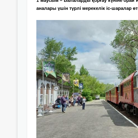
1 маусым – Балаларды қорғау күніне орай 
аналары үшін түрлі мерекелік іс-шаралар өт