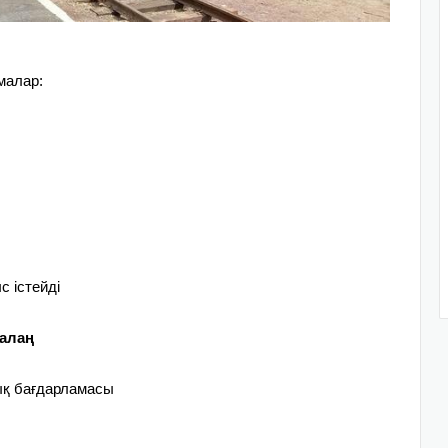
малар:
 істейді
алаң
уық бағдарламасы