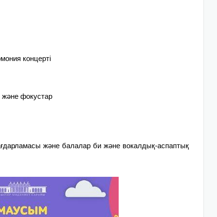
мония концерті
м және фокустар
ғдарламасы және б
алалар би және вокалдық-аспаптық