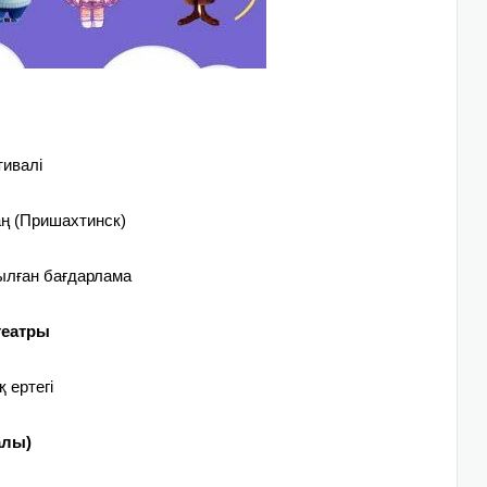
ивалі
ң (Пришахтинск)
ылған бағдарлама
театры
 ертегі
алы)