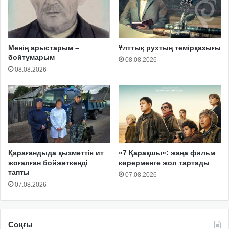
Менің арыстарым –
Ұлттық рухтың темірқазығы
бойтұмарым
08.08.2026
08.08.2026
Қарағандыда қызметтік ит
«7 Қарақшы»: жаңа фильм
жоғалған бойжеткенді
көрерменге жол тартады
тапты
07.08.2026
07.08.2026
Соңғы