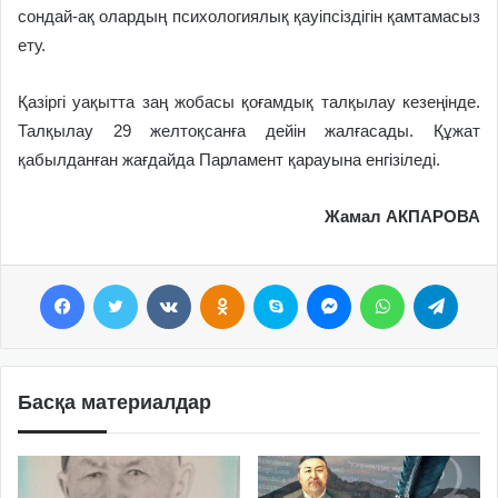
сондай-ақ олардың психологиялық қауіпсіздігін қамтамасыз
ету.
Қазіргі уақытта заң жобасы қоғамдық талқылау кезеңінде.
Талқылау 29 желтоқсанға дейін жалғасады. Құжат
қабылданған жағдайда Парламент қарауына енгізіледі.
Жамал АКПАРОВА
Facebook
Twitter
VKontakte
Odnoklassniki
Skype
Messenger
WhatsApp
Telegram
Басқа материалдар