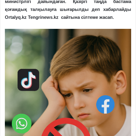
министрлігі дайындаған. Қазіргі таңда бастама
қоғамдық талқылауға шығарылды деп хабарлайды
Ortalyq.kz Tengrinews.kz сайтына сілтеме жасап.