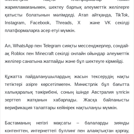
жарияламағанымен, шектеу барлық әлеуметтік желілерге
қатысты болатынын мәлімдеді. Атап айтқанда, TikTok,
Instagram, Facebook, Threads, X және VK секілді
платформаларға әсер етуі мүмкін.
Ал, WhatsApp пен Telegram сияқты мессенджерлер, сондай-
ақ Roblox пен Minecraft секілді онлайн ойындар әлеуметтік
желілер санатына жатпайды және бұл шектеуге кірмейді.
Құжатта пайдаланушылардың жасын тексерудің нақты
тетіктері әзірге көрсетілмеген. Министрлік бұл бағытта
халықаралық тәжірибені, соның ішінде Австралия үлгісін
зерттеп жатқанын хабарлады. Жасқа байланысты
верификация талаптары кейінірек нақтылануы мүмкін.
Бастаманың негізгі мақсаты – балаларды зиянды
контенттен, интернеттегі буллинг пен алаяқтықтан қорғау,