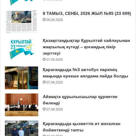
8 ТАМЫЗ, СЕНБІ, 2026 ЖЫЛ №85 (23 699)
08.08.2026
Қазақстандықтар Құрылтай сайлауынан
жақсылық күтеді – қоғамдық пікір
зерттеуі
07.08.2026
Қарағандыда №3 автобус паркінің
маңында ерекше аялдама пайда болды
07.08.2026
Аймақта құрылысшылар құрметке
бөленді
07.08.2026
Қарағандыда қызметтік ит жоғалған
бойжеткенді тапты