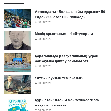
Астанадағы «Болашақ ойындарына» 50
елден 800 спортшы жиналды
08.08.2026
Менің арыстарым – бойтұмарым
08.08.2026
Қарағандыда республикалық Құран
байқауына іріктеу сайысы өтті
08.08.2026
Ұлттық рухтың темірқазығы
08.08.2026
Құрылтай: ғылым мен технологияға
жаңа серпін қажет
08.08.2026