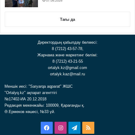
07.08.2026
Тағы да
Директордың қабылдау бөлмесі:
8 (7212) 43-57-78,
Жарнама және маркетинг бөлімі:
8 (7212) 43-21-55
ortalyk.kz@gmail.com
ortalyk.kaz@mail.ru
Меншік иесі: "Saryarqa aqparat" ЖШС
"Ortalyq.kz" ақпарат агенттігі
№17402-ИА 20.12.2018
Редакция мекенжайы: 100009, Қарағанды қ.
Ә.Ермеков көшесі, №33 үй.
Facebook
Instagram
Telegram
RSS