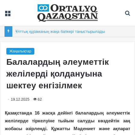
Мәзір
Із
Ұлттық құраманың жаңа бапкері таныстырылады
Жаңалықтар
Балалардың әлеуметтік
желілерді қолдануына
шектеу енгізілмек
19.12.2025
62
Қазақстанда 16 жасқа дейінгі балалардың әлеуметтік
желілерде тіркелуіне тыйым салуды көздейтін заң
жобасы әзірленді. Құжатты Мәдениет және ақпарат