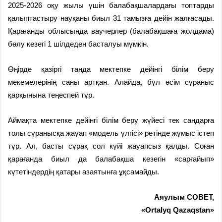
2025-2026 оқу жылы үшін балабақшалардағы топтарды
қалыптастыру науқаны биыл 31 тамызға дейін жалғасады.
Қарағанды облысында ваучерлер (балабақшаға жолдама)
бөлу кезегі 1 шілдеден басталуы мүмкін.
Өңірде қазіргі таңда мектепке дейінгі білім беру
мекемелерінің саны артқан. Алайда, бұл өсім сұраныс
қарқынына теңеспей тұр.
Аймақта мектепке дейінгі білім беру жүйесі тек сандарға
толы сұранысқа жауап «модель үлгісі» ретінде жұмыс істеп
тұр. Ал, басты сұрақ сол күйі жауапсыз қалды. Соған
қарағанда биыл да балабақша кезегін «сарғайып»
күтетіндердің қатары азаятынға ұқсамайды.
Аяулым СОВЕТ,
«Ortalyq Qazaqstan»