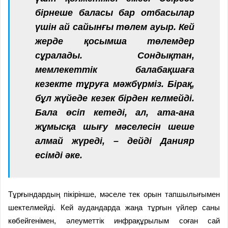
бірнеше баласы бар отбасылар
үшін ай сайынғы төлем ауыр. Кей
жерде қосымша төлемдер
сұралады. Сондықтан,
мемлекеттік балабақшаға
кезекте тұруға мәжбүрміз. Бірақ,
бұл жүйеде кезек бірден келмейді.
Бала өсіп кетеді, ал, ата-ана
жұмысқа шығу мәселесін шеше
алмай жүреді, – дейді Данияр
есімді әке.
Тұрғындардың пікірінше, мәселе тек орын тапшылығымен
шектелмейді. Кей аудандарда жаңа тұрғын үйлер саны
көбейгенімен, әлеуметтік инфрақұрылым соған сай