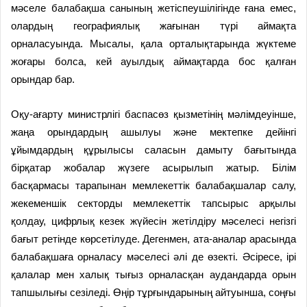
мәселе балабақша санының жетіспеушілігінде ғана емес,
олардың географиялық жағынан түрі аймақта
орналасуында. Мысалы, қала орталықтарында жүктеме
жоғары болса, кей ауылдық аймақтарда бос қалған
орындар бар.
Оқу-ағарту министрлігі баспасөз қызметінің мәлімдеуінше,
жаңа орындардың ашылуы және мектепке дейінгі
ұйымдардың құрылысы саласын дамыту бағытында
бірқатар жобалар жүзеге асырылып жатыр. Білім
басқармасы тарапынан мемлекеттік балабақшалар салу,
жекеменшік секторды мемлекеттік тапсырыс арқылы
қолдау, цифрлық кезек жүйесін жетілдіру мәселесі негізгі
бағыт ретінде көрсетілуде. Дегенмен, ата-аналар арасында
балабақшаға орналасу мәселесі әлі де өзекті. Әсіресе, ірі
қалалар мен халық тығыз орналасқан аудандарда орын
тапшылығы сезіледі. Өңір тұрғындарының айтуынша, соңғы