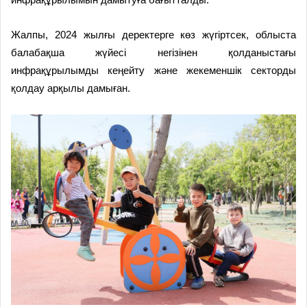
Жалпы, 2024 жылғы деректерге көз жүгіртсек, облыста
балабақша жүйесі негізінен қолданыстағы
инфрақұрылымды кеңейту және жекеменшік секторды
қолдау арқылы дамыған.