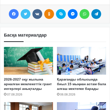
Facebook
Twitter
VKontakte
Odnoklassniki
Skype
Messenger
WhatsApp
Telegram
Басқа материалдар
2026-2027 оқу жылына
Қарағанды облысында
арналған мемлекеттік грант
биыл 15 мыңнан астам бала
иегерлері анықталды
алғаш мектепке барады
07.08.2026
06.08.2026