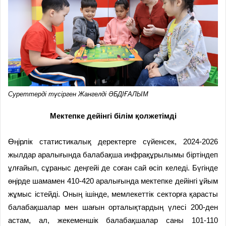
Суреттерді түсірген Жангелді ӘБДІҒАЛЫМ
Мектепке дейінгі білім қолжетімді
Өңірлік статистикалық деректерге сүйенсек, 2024-2026
жылдар аралығында балабақша инфрақұрылымы біртіндеп
ұлғайып, сұраныс деңгейі де соған сай өсіп келеді. Бүгінде
өңірде шамамен 410-420 аралығында мектепке дейінгі ұйым
жұмыс істейді. Оның ішінде, мемлекеттік секторға қарасты
балабақшалар мен шағын орталықтардың үлесі 200-ден
астам, ал, жекеменшік балабақшалар саны 101-110