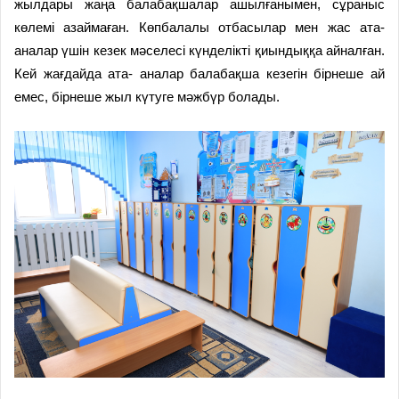
жылдары жаңа балабақшалар ашылғанымен, сұраныс
көлемі азаймаған. Көпбалалы отбасылар мен жас ата-
аналар үшін кезек мәселесі күнделікті қиындыққа айналған.
Кей жағдайда ата- аналар балабақша кезегін бірнеше ай
емес, бірнеше жыл күтуге мәжбүр болады.