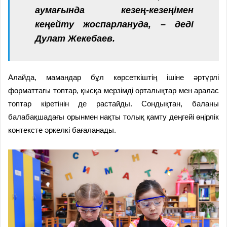
аумағында кезең-кезеңімен
кеңейту жоспарлануда, – деді
Дулат Жекебаев.
Алайда, мамандар бұл көрсеткіштің ішіне әртүрлі
форматтағы топтар, қысқа мерзімді орталықтар мен аралас
топтар кіретінін де растайды. Сондықтан, баланы
балабақшадағы орынмен нақты толық қамту деңгейі өңірлік
контексте әркелкі бағаланады.