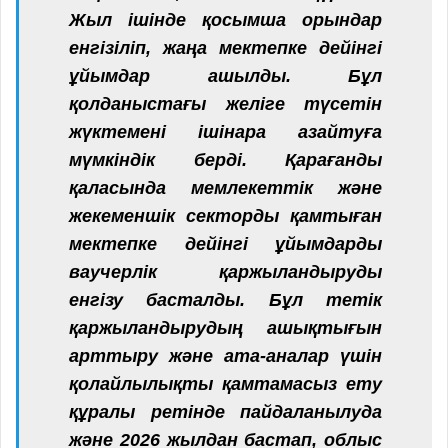
Жыл ішінде қосымша орындар
енгізіліп, жаңа мектепке дейінгі
ұйымдар ашылды. Бұл
қолданыстағы желіге түсетін
жүктемені ішінара азайтуға
мүмкіндік берді. Қарағанды
қаласында мемлекеттік және
жекеменшік секторды қамтыған
мектепке дейінгі ұйымдарды
ваучерлік қаржыландыруды
енгізу басталды. Бұл тетік
қаржыландырудың ашықтығын
арттыру және ата-аналар үшін
қолайлылықты қамтамасыз ету
құралы ретінде пайдаланылуда
және 2026 жылдан бастап, облыс