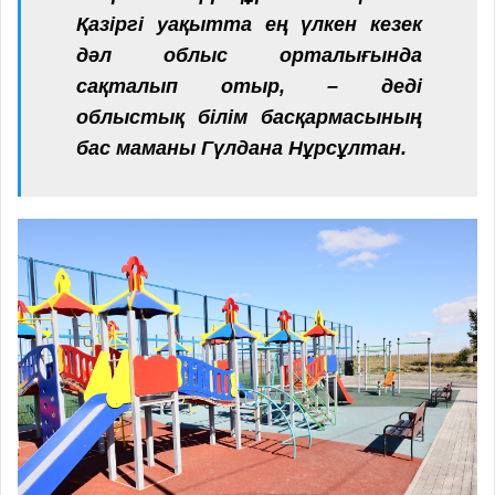
Қазіргі уақытта ең үлкен кезек
дәл облыс орталығында
сақталып отыр, – деді
облыстық білім басқармасының
бас маманы Гүлдана Нұрсұлтан.