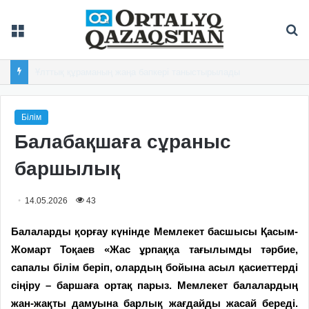
Мәзір
Із
Андрей Ульшиннің голы «Шахтерге» кезекті жеңіс сыйлады
Білім
Балабақшаға сұраныс
баршылық
14.05.2026
43
Балаларды қорғау күнінде Мемлекет басшысы Қасым-
Жомарт Тоқаев «Жас ұрпаққа тағылымды тәрбие,
сапалы білім беріп, олардың бойына асыл қасиеттерді
сіңіру – баршаға ортақ парыз. Мемлекет балалардың
жан-жақты дамуына барлық жағдайды жасай береді.