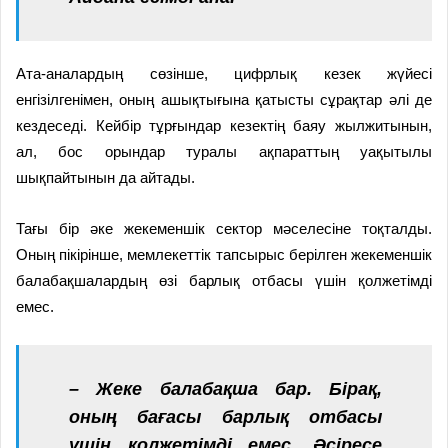
Ата-аналардың сөзінше, цифрлық кезек жүйесі
енгізілгенімен, оның ашықтығына қатысты сұрақтар әлі де
кездеседі. Кейбір тұрғындар кезектің баяу жылжитынын,
ал, бос орындар туралы ақпараттың уақытылы
шықпайтынын да айтады.
Тағы бір әке жекеменшік сектор мәселесіне тоқталды.
Оның пікірінше, мемлекеттік тапсырыс берілген жекеменшік
балабақшалардың өзі барлық отбасы үшін қолжетімді
емес.
– Жеке балабақша бар. Бірақ,
оның бағасы барлық отбасы
үшін қолжетімді емес. Әсіресе