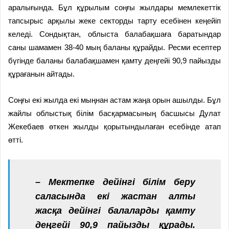
аралығында. Бұл құрылым соңғы жылдары мемлекеттік
тапсырыс арқылы жеке секторды тарту есебінен кеңейіп
келеді. Сондықтан, облыста балабақшаға баратындар
саны шамамен 38-40 мың баланы құрайды. Ресми есептер
бүгінде баланы балабақшамен қамту деңгейі 90,9 пайызды
құрағанын айтады.
Соңғы екі жылда екі мыңнан астам жаңа орын ашылды. Бұл
жайлы облыстық білім басқармасының басшысы Дулат
Жекебаев өткен жылды қорытындылаған есебінде атап
өтті.
– Мектепке дейінгі білім беру
саласында екі жастан алты
жасқа дейінгі балаларды қамту
деңгейі 90,9 пайызды құрады.