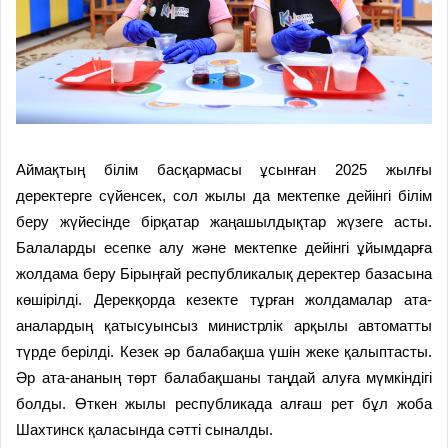
Аймақтың білім басқармасы ұсынған 2025 жылғы
деректерге сүйенсек, сол жылы да мектепке дейінгі білім
беру жүйесінде бірқатар жаңашылдықтар жүзеге асты.
Балаларды есепке алу және мектепке дейінгі ұйымдарға
жолдама беру Бірыңғай республикалық деректер базасына
көшірілді. Дерекқорда кезекте тұрған жолдамалар ата-
аналардың қатысуынсыз министрлік арқылы автоматты
түрде берілді. Кезек әр балабақша үшін жеке қалыптасты.
Әр ата-ананың төрт балабақшаны таңдай алуға мүмкіндігі
болды. Өткен жылы республикада алғаш рет бұл жоба
Шахтинск қаласында сәтті сыналды.