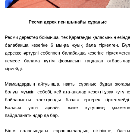
Ресми дерек пен шынайы сұраныс
Ресми деректер бойынша, тек Қарағанды қаласының өзінде
балабақша кезегіне 6 мыңға жуық бала тіркелген. Бұл
дерекке әртүрлі себеппен балабақша кезегіне тіркелмеген
немесе балама күтім формасын таңдаған отбасылар
кірмейді.
Мамандардың айтуынша, нақты сұраныс бұдан жоғары
болуы мүмкін, себебі, кей ата-аналар кезекті ұзақ күтуіне
байланысты электронды базаға ертерек тіркелмейді.
Баласы үшін арнайы жеке күтушінің қызметін
пайдаланатындар да бар.
Білім саласындағы сарапшылардың пікірінше, басты