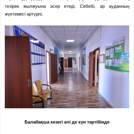
тезірек жылжуына әсер етеді. Себебі, әр ауданның
жүктемесі әртүрлі.
Балабақша кезегі әлі де күн тәртібінде