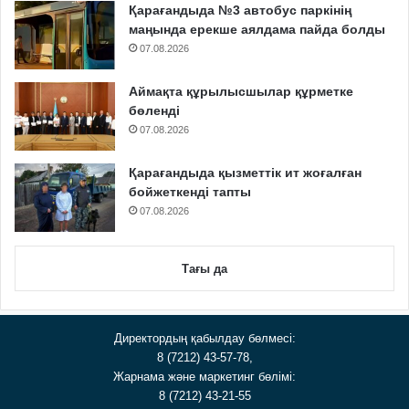
Қарағандыда №3 автобус паркінің
маңында ерекше аялдама пайда болды
07.08.2026
Аймақта құрылысшылар құрметке
бөленді
07.08.2026
Қарағандыда қызметтік ит жоғалған
бойжеткенді тапты
07.08.2026
Тағы да
Директордың қабылдау бөлмесі:
8 (7212) 43-57-78,
Жарнама және маркетинг бөлімі:
8 (7212) 43-21-55