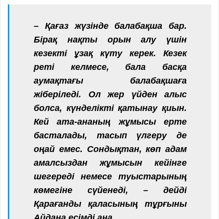
– Қағаз жүзінде балабақша бар.
Бірақ нақты орын алу үшін
кезекті ұзақ күту керек. Кезек
реті келмесе, бала басқа
аумақтағы балабақшаға
жіберіледі. Ол жер үйден алыс
болса, күнделікті қатынау қиын.
Кей ата-ананың жұмысы ерте
басталады, тасып үлгеру де
оңай емес. Сондықтан, көп адам
амалсыздан жұмысын кейінге
шегереді немесе туыстарының
көмегіне сүйенеді, – дейді
Қарағанды қаласының тұрғыны
Айдана есімді ана.