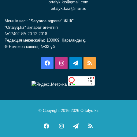
ortalyk.kz@gmail.com
ortalyk.kaz@mail.ru
Меншік иесі: "Saryarqa aqparat" ЖШС
"Ortalyq.kz" ақпарат агенттігі
№17402-ИА 20.12.2018
Редакция мекенжайы: 100009, Қарағанды қ.
Ә.Ермеков көшесі, №33 үй.
Facebook
Instagram
Telegram
RSS
© Copyright 2016-2026 Ortalyq.kz
Facebook
Instagram
Telegram
RSS