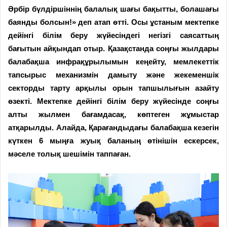
Әрбір бүлдіршіннің балалық шағы бақытты, болашағы
баянды болсын!» деп атап өтті. Осы ұстаным мектепке
дейінгі білім беру жүйесіндегі негізгі саясаттың
бағытын айқындап отыр. Қазақстанда соңғы жылдары
балабақша инфрақұрылымын кеңейту, мемлекеттік
тапсырыс механизмін дамыту және жекеменшік
секторды тарту арқылы орын тапшылығын азайту
өзекті. Мектепке дейінгі білім беру жүйесінде соңғы
алты жылмен бағамдасақ, көптеген жұмыстар
атқарылды. Алайда, Қарағандыдағы балабақша кезегін
күткен 6 мыңға жуық баланың өтінішін ескерсек,
мәселе толық шешімін таппаған.