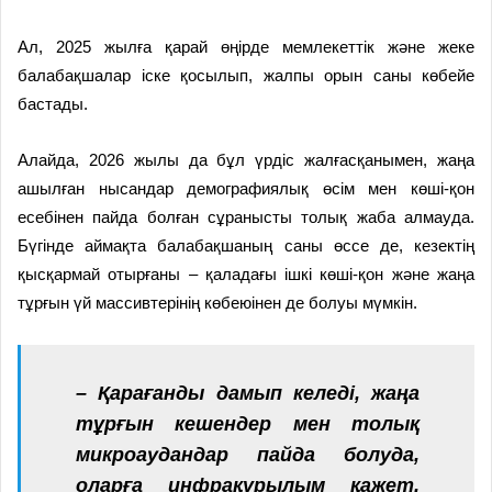
Ал, 2025 жылға қарай өңірде мемлекеттік және жеке
балабақшалар іске қосылып, жалпы орын саны көбейе
бастады.
Алайда, 2026 жылы да бұл үрдіс жалғасқанымен, жаңа
ашылған нысандар демографиялық өсім мен көші-қон
есебінен пайда болған сұранысты толық жаба алмауда.
Бүгінде аймақта балабақшаның саны өссе де, кезектің
қысқармай отырғаны – қаладағы ішкі көші-қон және жаңа
тұрғын үй массивтерінің көбеюінен де болуы мүмкін.
– Қарағанды дамып келеді, жаңа
тұрғын кешендер мен толық
микроаудандар пайда болуда,
оларға инфрақұрылым қажет.