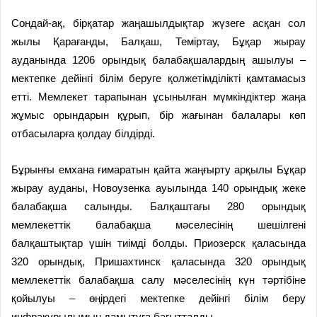
Сондай-ақ, бірқатар жаңашылдықтар жүзеге асқан сол
жылы Қарағанды, Балқаш, Теміртау, Бұқар жырау
ауданында 1206 орындық балабақшалардың ашылуы –
мектепке дейінгі білім беруге қолжетімділікті қамтамасыз
етті. Мемлекет тарапынан ұсынылған мүмкіндіктер жаңа
жұмыс орындарын құрып, бір жағынан балалары көп
отбасыларға қолдау білдірді.
Бұрынғы емхана ғимаратын қайта жаңғырту арқылы Бұқар
жырау ауданы, Новоузенка ауылында 140 орындық жеке
балабақша салынды. Балқаштағы 280 орындық
мемлекеттік балабақша мәселесінің шешілгені
балқаштықтар үшін тиімді болды. Приозерск қаласында
320 орындық, Пришахтинск қаласында 320 орындық
мемлекеттік балабақша салу мәселесінің күн тәртібіне
қойылуы – өңірдегі мектепке дейінгі білім беру
инфрақұрылымын дамытуға бағытталды.