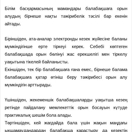
Білім басқармасының мамандары балабақшаға орын
алудың бірнеше нақты тәжірибелік тәсілі бар екенін
айтады.
Біріншіден, ата-аналар электронды кезек жүйесіне баланы
мүмкіндігінше ерте тіркеуі керек. Себебі көптеген
балабақшада орын бөлінуі жас ерекшелігі мен тіркелу
уақытына тікелей байланысты.
Екіншіден, тек бір балабақшаға ғана емес, бірнеше балама
балабақшаға қатар өтініш беру тәжірибесі орын алу
мүмкіндігін арттырады.
Үшіншіден, жекеменшік балабақшаларды уақытша кезең
ретінде пайдалану мемлекеттік орын босауын күтуде
практикалық шешім бола алады.
Төртіншіден, кей жағдайда бала үшін жақын маңдағы
ықшамаудандардан балабақша қарастыру да кезектің