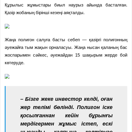
Құрылыс жұмыстары биыл наурыз айында басталған.
Қазір жобаның бірінші кезеңі аяқталды.
Жаңа полигон салуға басты себеп — қазіргі полигонның
әуежайға тым жақын орналасуы. Жаңа нысан қаланың бас
жоспарымен сәйкес, әуежайдан 15 шақырым жерде бой
көтеруде.
– Бізге жеке инвестор келді, оған
жер телімі бөлінді. Полигон іске
қосылғаннан кейін бұрынғы
мердігермен жұмыс істеп, ескі
нысанды қалпына келтіруге