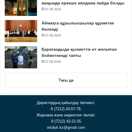
маңында ерекше аялдама пайда болды
07.08.2026
Аймақта құрылысшылар құрметке
бөленді
07.08.2026
Қарағандыда қызметтік ит жоғалған
бойжеткенді тапты
07.08.2026
Тағы да
Директордың қабылдау бөлмесі:
8 (7212) 43-57-78,
Жарнама және маркетинг бөлімі:
8 (7212) 43-21-55
ortalyk.kz@gmail.com