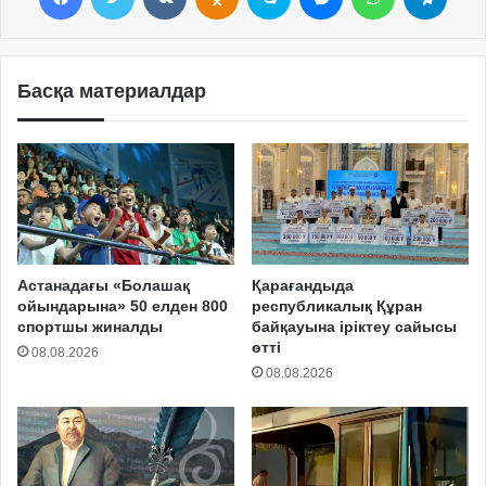
Басқа материалдар
Астанадағы «Болашақ
Қарағандыда
ойындарына» 50 елден 800
республикалық Құран
спортшы жиналды
байқауына іріктеу сайысы
өтті
08.08.2026
08.08.2026