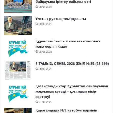
байқауына іріктеу сайысы өтті
08.08.2026
Ұлттық рухтың темірқазығы
08.08.2026
Құрылтай: ғылым мен технологияға
жаңа серпін қажет
08.08.2026
8 ТАМЫЗ, СЕНБІ, 2026 ЖЫЛ №85 (23 699)
08.08.2026
Қазақстандықтар Құрылтай сайлауынан
жақсылық күтеді – қоғамдық пікір
зерттеуі
07.08.2026
Қарағандыда №3 автобус паркінің