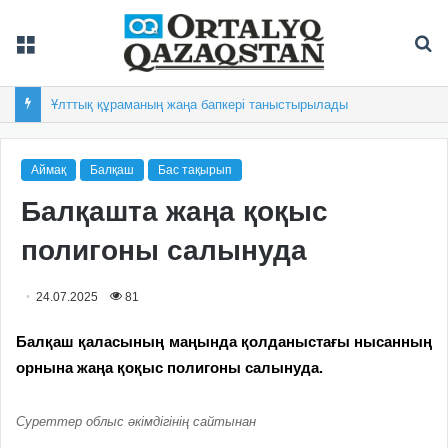
Мәзір
Із
Ұлттық құраманың жаңа бапкері таныстырылады
Аймақ
Балқаш
Бас тақырып
Балқашта жаңа қоқыс
полигоны салынуда
24.07.2025
81
Балқаш қаласының маңында қолданыстағы нысанның
орнына жаңа қоқыс полигоны салынуда.
Суреттер облыс әкімдігінің сайтынан