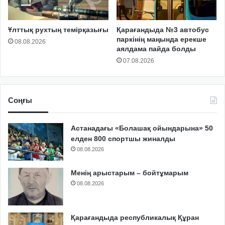
Ұлттық рухтың темірқазығы
Қарағандыда №3 автобус
паркінің маңында ерекше
08.08.2026
аялдама пайда болды
07.08.2026
Соңғы
Астанадағы «Болашақ ойындарына» 50
елден 800 спортшы жиналды
08.08.2026
Менің арыстарым – бойтұмарым
08.08.2026
Қарағандыда республикалық Құран