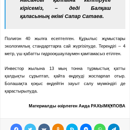
кірісеміз, – деді Балқаш
қаласының әкімі Сапар Сатаев.
Полигон 40 жылға есептелген. Құрылыс жұмыстары
экологиялық стандарттарға сай жүргізілуде. Тереңдігі – 4
метр, үш қабатты гидрооқшаулаумен қамтамасыз етілген.
Инвестор жылына 13 мың тонна тұрмыстық қатты
қалдықты сұрыптап, қайта өңдеуді жоспарлап отыр.
Болашақта қоқыс өңдейтін зауыт салу мүмкіндігі де
қарастырылуда.
Материалды әзірлеген Аида РАХЫМҚҰЛОВА
Facebook
Twitter
VKontakte
Odnoklassniki
Skype
Messenger
WhatsApp
Telegram