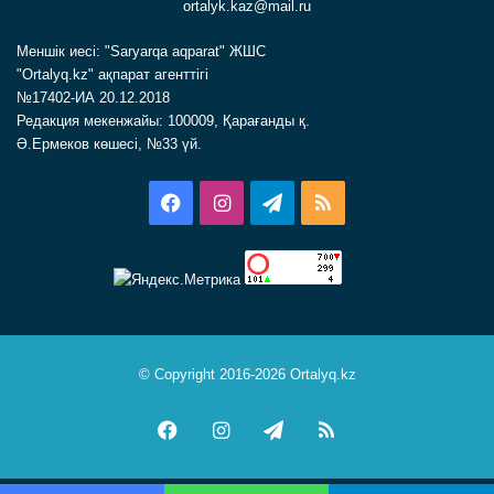
ortalyk.kaz@mail.ru
Меншік иесі: "Saryarqa aqparat" ЖШС
"Ortalyq.kz" ақпарат агенттігі
№17402-ИА 20.12.2018
Редакция мекенжайы: 100009, Қарағанды қ.
Ә.Ермеков көшесі, №33 үй.
Facebook
Instagram
Telegram
RSS
© Copyright 2016-2026 Ortalyq.kz
Facebook
Instagram
Telegram
RSS