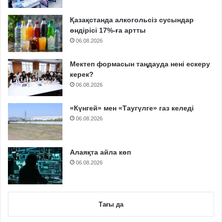
Қазақстанда алкогольсіз сусындар
өндірісі 17%-ға артты
06.08.2026
Мектеп формасын таңдауда нені ескеру
керек?
06.08.2026
«Күнгей» мен «Таугүлге» газ келеді
06.08.2026
Алаяқта айла көп
06.08.2026
Тағы да