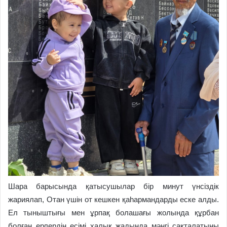
Шара барысында қатысушылар бір минут үнсіздік
жариялап, Отан үшін от кешкен қаһармандарды еске алды.
Ел тыныштығы мен ұрпақ болашағы жолында құрбан
болған ерлердің есімі халық жадында мәңгі сақталатыны