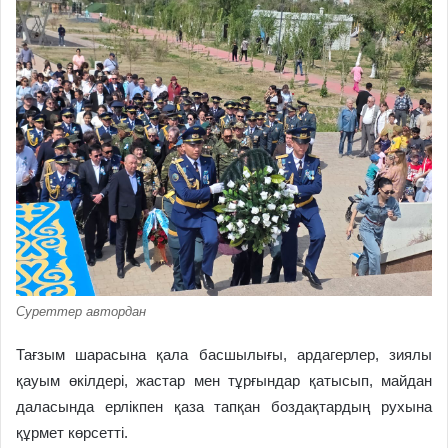
Суреттер автордан
Тағзым шарасына қала басшылығы, ардагерлер, зиялы
қауым өкілдері, жастар мен тұрғындар қатысып, майдан
даласында ерлікпен қаза тапқан боздақтардың рухына
құрмет көрсетті.