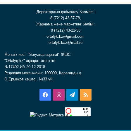
Директордың қабылдау бөлмесі:
8 (7212) 43-57-78,
Жарнама және маркетинг бөлімі:
8 (7212) 43-21-55
ortalyk.kz@gmail.com
ortalyk.kaz@mail.ru
Меншік иесі: "Saryarqa aqparat" ЖШС
"Ortalyq.kz" ақпарат агенттігі
№17402-ИА 20.12.2018
Редакция мекенжайы: 100009, Қарағанды қ.
Ә.Ермеков көшесі, №33 үй.
Facebook
Instagram
Telegram
RSS