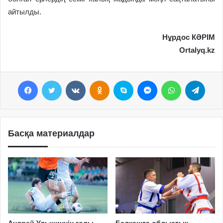
айтылды.
Нұрдос КӘРІМ
Ortalyq.kz
Facebook
Twitter
VKontakte
Odnoklassniki
Skype
Messenger
WhatsApp
Telegram
Басқа материалдар
Андрей Ульшиннің голы
Балқашта облыстық