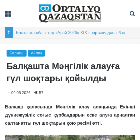
Мәзір
Із
Балқашта облыстық «Арай-2026» XIX спартакиадасы басталды
Балқаш
Аймақ
Балқашта Мәңгілік алауға
гүл шоқтары қойылды
09.05.2026
57
Балқаш қаласында Мәңгілік алау алаңында Екінші
дүниежүзілік соғыс құрбандарын еске алуға арналған
салтанатты гүл шоқтарын қою рәсімі өтті.