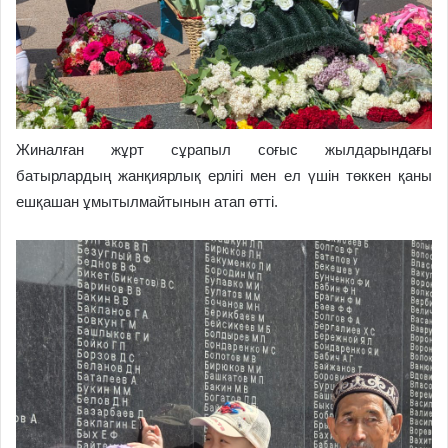
Жиналған жұрт сұрапыл соғыс жылдарындағы
батырлардың жанқиярлық ерлігі мен ел үшін төккен қаны
ешқашан ұмытылмайтынын атап өтті.