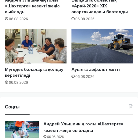
«Шахтерге» кезекті жеңіс
«Арай-2026» XIX
сыйлады
спартакиадасы басталды
06.08.2026
06.08.2026
Мүгедек балаларға қолдау
Ауылға асфальт жетті
көрсетіледі
06.08.2026
06.08.2026
Соңғы
Андрей Ульшиннің голы «Шахтерге»
кезекті жеңіс сыйлады
06.08.2026