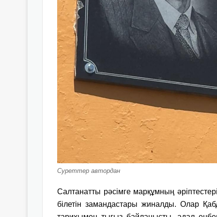
Суреттер автордан
Салтанатты рәсімге марқұмның әріптестері
білетін замандастары жиналды. Олар Қа
тарихымен тығыз байланысты, адал еңбек