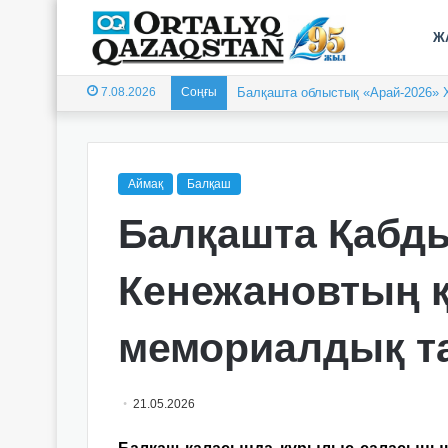
Ж
7.08.2026
Соңғы
Балқашта облыстық «Арай-2026» 
Аймақ
Балқаш
Балқашта Қабд
Кенежановтың қ
мемориалдық т
21.05.2026