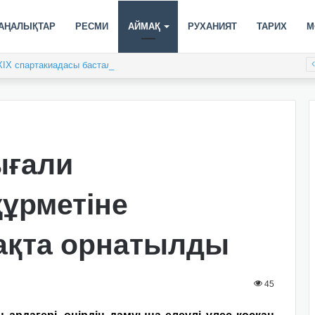
АҢАЛЫҚТАР
РЕСМИ
АЙМАҚ
РУХАНИЯТ
ТАРИХ
М
XIX спартакиадасы басталды
ығали
ұрметіне
ақта орнатылды
45