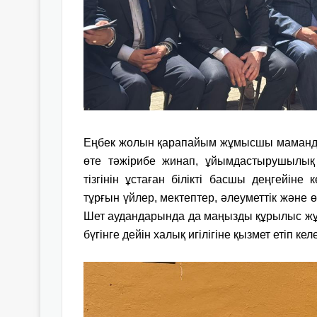
Еңбек жолын қарапайым жұмысшы маманды
өте тәжірибе жинап, ұйымдастырушылық 
тізгінін ұстаған білікті басшы деңгейіне
тұрғын үйлер, мектептер, әлеуметтік және ө
Шет аудандарында да маңызды құрылыс жұ
бүгінге дейін халық игілігіне қызмет етіп келе