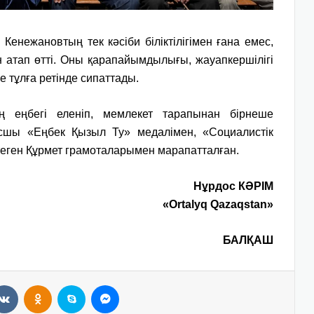
енежановтың тек кәсіби біліктілігімен ғана емес,
 атап өтті. Оны қарапайымдылығы, жауапкершілігі
е тұлға ретінде сипаттады.
ң еңбегі еленіп, мемлекет тарапынан бірнеше
сшы «Еңбек Қызыл Ту» медалімен, «Социалистік
теген Құрмет грамоталарымен марапатталған.
Нұрдос КӘРІМ
«Ortalyq Qazaqstan»
БАЛҚАШ
VKontakte
Odnoklassniki
Skype
Messenger