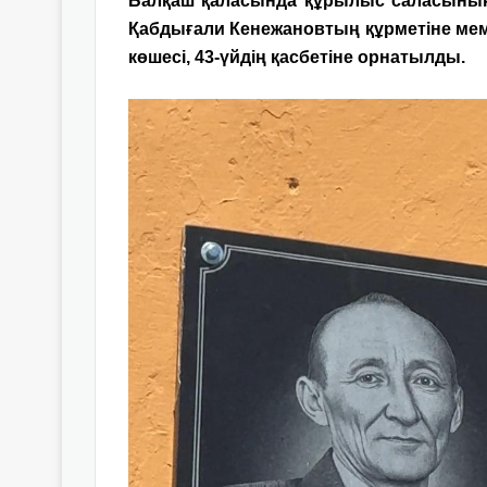
Балқаш қаласында құрылыс саласының а
Қабдығали Кенежановтың құрметіне мем
көшесі, 43-үйдің қасбетіне орнатылды.