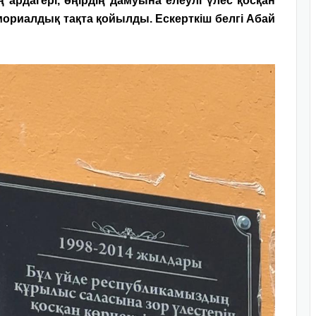
рдагері, өңірдің дамуына елеулі үлес қосқан
ориалдық тақта қойылды. Ескерткіш белгі Абай