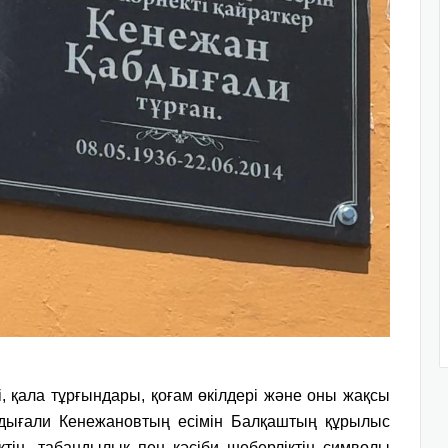
, қала тұрғындары, қоғам өкілдері және оны жақсы
бдығали Кенежановтың есімін Балқаштың құрылыс
тің, табандылық пен кәсіби шеберліктің символы