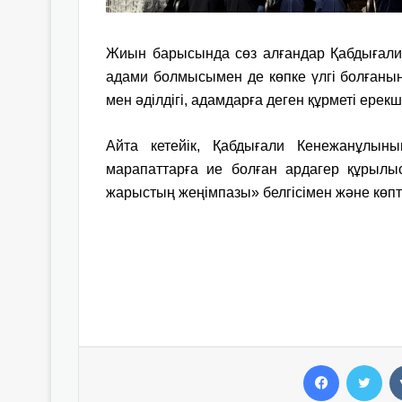
Жиын барысында сөз алғандар Қабдығали К
адами болмысымен де көпке үлгі болғанын
мен әділдігі, адамдарға деген құрметі ерекш
Айта кетейік, Қабдығали Кенежанұлыны
марапаттарға ие болған ардагер құрылы
жарыстың жеңімпазы» белгісімен және көп
Facebook
Twitter