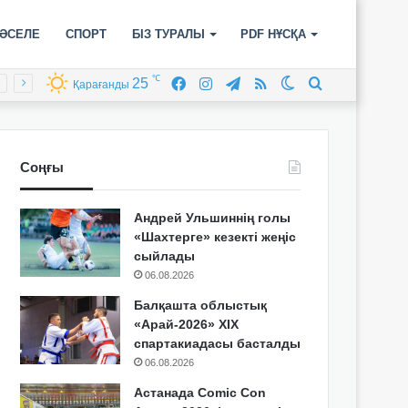
ӘСЕЛЕ
СПОРТ
БІЗ ТУРАЛЫ
PDF НҰСҚА
℃
25
Facebook
Instagram
Telegram
RSS
Switch
Іздеу
Қарағанды
skin
Соңғы
Андрей Ульшиннің голы
«Шахтерге» кезекті жеңіс
сыйлады
06.08.2026
Балқашта облыстық
«Арай-2026» XIX
спартакиадасы басталды
06.08.2026
Астанада Comic Con