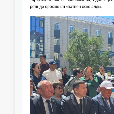
ретінде ерекше ілтипатпен еске алды.