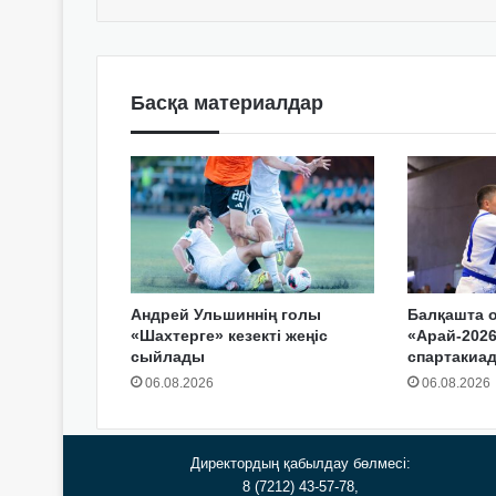
Басқа материалдар
Андрей Ульшиннің голы
Балқашта 
«Шахтерге» кезекті жеңіс
«Арай-2026
сыйлады
спартакиа
06.08.2026
06.08.2026
Директордың қабылдау бөлмесі:
8 (7212) 43-57-78,