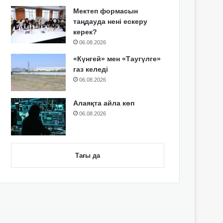
Мектеп формасын
таңдауда нені ескеру
керек?
06.08.2026
«Күнгей» мен «Таугүлге»
газ келеді
06.08.2026
Алаяқта айла көп
06.08.2026
Тағы да