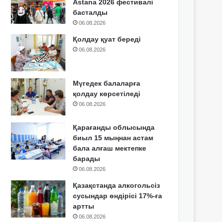
Astana 2026 фестивалі
басталды
06.08.2026
Қолдау қуат береді
06.08.2026
Мүгедек балаларға
қолдау көрсетіледі
06.08.2026
Қарағанды облысында
биыл 15 мыңнан астам
бала алғаш мектепке
барады
06.08.2026
Қазақстанда алкогольсіз
сусындар өндірісі 17%-ға
артты
06.08.2026