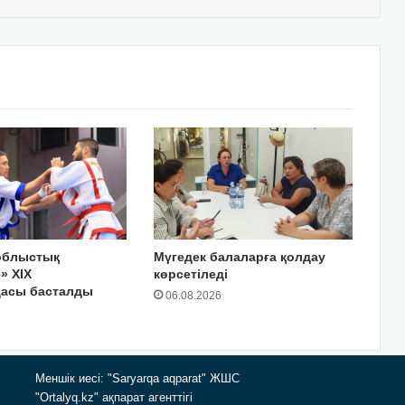
облыстық
Мүгедек балаларға қолдау
» XIX
көрсетіледі
дасы басталды
06.08.2026
Меншік иесі: "Saryarqa aqparat" ЖШС
"Ortalyq.kz" ақпарат агенттігі