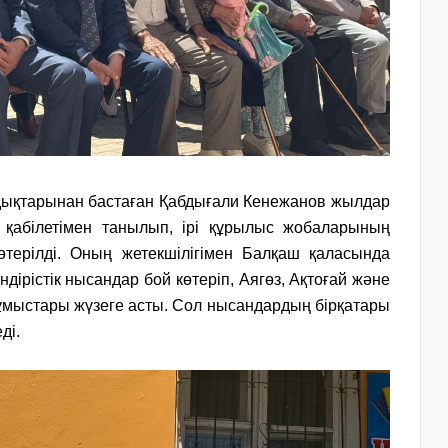
қтарынан бастаған Қабдығали Кенежанов жылдар
қабілетімен танылып, ірі құрылыс жобаларының
 көтерілді. Оның жетекшілігімен Балқаш қаласында
ндірістік нысандар бой көтеріп, Аягөз, Ақтоғай және
мыстары жүзеге асты. Сол нысандардың бірқатары
ді.