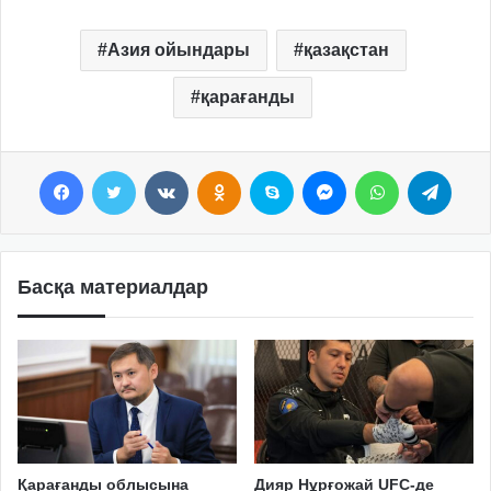
Азия ойындары
қазақстан
қарағанды
Facebook
Twitter
VKontakte
Odnoklassniki
Skype
Messenger
WhatsApp
Telegram
Басқа материалдар
Қарағанды облысына
Дияр Нұрғожай UFC-де