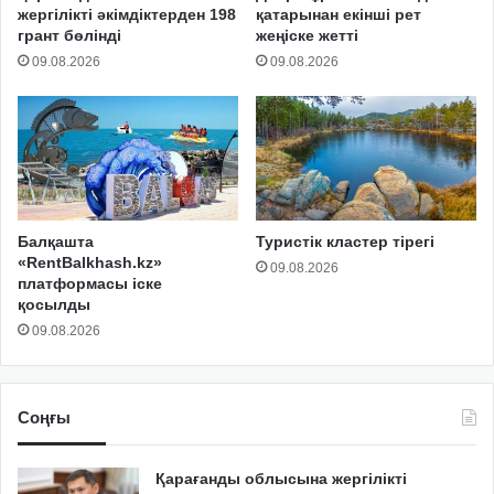
жергілікті әкімдіктерден 198
қатарынан екінші рет
грант бөлінді
жеңіске жетті
09.08.2026
09.08.2026
Балқашта
Туристік кластер тірегі
«RentBalkhash.kz»
09.08.2026
платформасы іске
қосылды
09.08.2026
Соңғы
Қарағанды облысына жергілікті