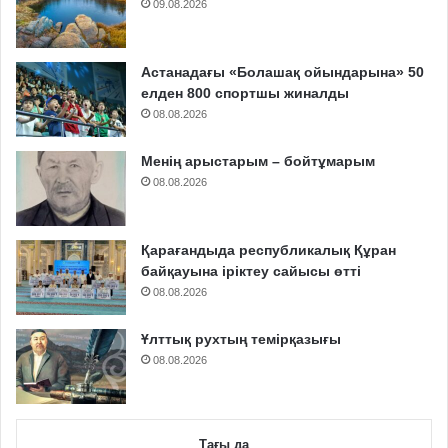
09.08.2026
Астанадағы «Болашақ ойындарына» 50
елден 800 спортшы жиналды
08.08.2026
Менің арыстарым – бойтұмарым
08.08.2026
Қарағандыда республикалық Құран
байқауына іріктеу сайысы өтті
08.08.2026
Ұлттық рухтың темірқазығы
08.08.2026
Тағы да