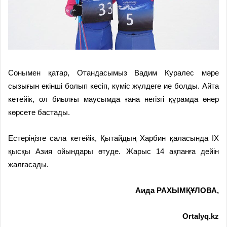
Сонымен қатар, Отандасымыз Вадим Куралес мәре
сызығын екінші болып кесіп, күміс жүлдеге ие болды. Айта
кетейік, ол биылғы маусымда ғана негізгі құрамда өнер
көрсете бастады.
Естеріңізге сала кетейік, Қытайдың Харбин қаласында IX
қысқы Азия ойындары өтуде. Жарыс 14 ақпанға дейін
жалғасады.
Аида РАХЫМҚҰЛОВА,
Ortalyq.kz