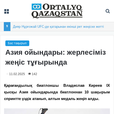
Мәзір
Із
Дияр Нұрғожай UFC-де қатарынан екінші рет жеңіске жетті
Бас тақырып
Азия ойындары: жерлесіміз
жеңіс тұғырында
11.02.2025
142
Қарағандылық биатлоншы Владислав Киреев
IX
қысқы Азия ойындарында биатлоннан 10 шақырым
спринтте үздік атанып, алтын медаль жеңіп алды.