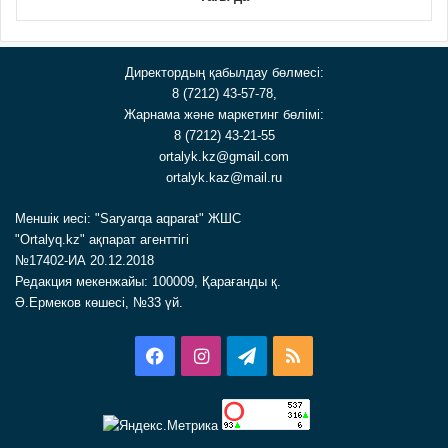
Директордың қабылдау бөлмесі:
8 (7212) 43-57-78,
Жарнама және маркетинг бөлімі:
8 (7212) 43-21-55
ortalyk.kz@gmail.com
ortalyk.kaz@mail.ru
Меншік иесі: "Saryarqa aqparat" ЖШС
"Ortalyq.kz" ақпарат агенттігі
№17402-ИА 20.12.2018
Редакция мекенжайы: 100009, Қарағанды қ.
Ә.Ермеков көшесі, №33 үй.
Facebook
Instagram
Telegram
RSS