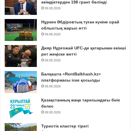
әкімдіктерден 198 грант бөлінді
09.08.2026
Нұркен Әбдіровтың туған күніне орай
облыстық жарыс өтті
09.08.2026
Дияр Нұрғожай UFC-де қатарынан екінші
рет жеңіске жетті
09.08.2026
Балқашта «RentBalkhash.kz»
платформасы іске қосылды
09.08.2026
Қазақстанның жаңа тарихындағы биік
белес
09.08.2026
Туристік кластер тірегі