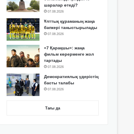
шаралар өтеді?
07.08.2026
Ұлттық құраманың жаңа
бапкері таныстырылады
07.08.2026
«7 Қарақшы»: жаңа
фильм көрерменге жол
тартады
07.08.2026
Демократиялық үдерістің
басты талабы
07.08.2026
Тағы да