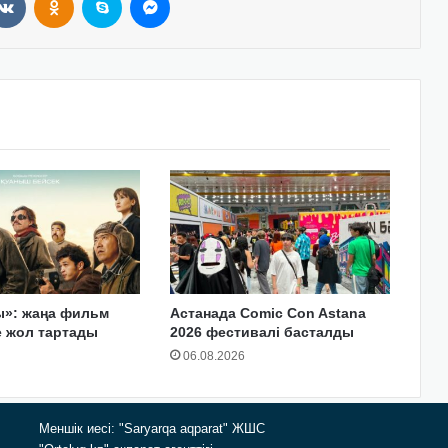
ы»: жаңа фильм
Астанада Comic Con Astana
е жол тартады
2026 фестивалі басталды
06.08.2026
Меншік иесі: "Saryarqa aqparat" ЖШС