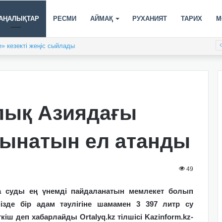
АҢАЛЫҚТАР
РЕСМИ
АЙМАҚ
РУХАНИЯТ
ТАРИХ
М
» кезекті жеңіс сыйлады
лық Азиядағы
тынатын ел атанды
49
а суды ең үнемді пайдаланатын мемлекет болып
мізде бір адам тәулігіне шамамен 3 397 литр су
іш деп хабарлайды Ortalyq.kz тілшісі Kazinform.kz-