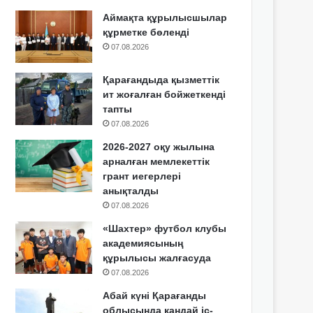
Аймақта құрылысшылар
құрметке бөленді
07.08.2026
Қарағандыда қызметтік
ит жоғалған бойжеткенді
тапты
07.08.2026
2026-2027 оқу жылына
арналған мемлекеттік
грант иегерлері
анықталды
07.08.2026
«Шахтер» футбол клубы
академиясының
құрылысы жалғасуда
07.08.2026
Абай күні Қарағанды
облысында қандай іс-