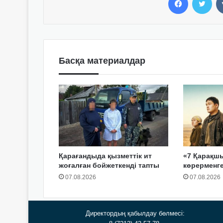
Басқа материалдар
Қарағандыда қызметтік ит
«7 Қарақш
жоғалған бойжеткенді тапты
көрерменг
07.08.2026
07.08.2026
Директордың қабылдау бөлмесі: