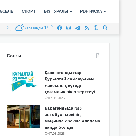
ӘСЕЛЕ
СПОРТ
БІЗ ТУРАЛЫ
PDF НҰСҚА
℃
19
Facebook
Instagram
Telegram
RSS
Switch
Іздеу
Қарағанды
skin
Соңғы
Қазақстандықтар
Құрылтай сайлауынан
жақсылық күтеді –
қоғамдық пікір зерттеуі
07.08.2026
Қарағандыда №3
автобус паркінің
маңында ерекше аялдама
пайда болды
07.08.2026