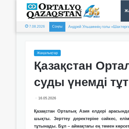
Ж
7.08.2026
Соңғы
Андрей Ульшиннің голы «Шахтерге
Жаңалықтар
Қазақстан Орта
суды үнемді тұ
16.05.2026
Қазақстан Орталық Азия елдері арасынд
шықты. Зерттеу деректеріне сәйкес, елі
тұтынады. Бұл – аймақтағы ең төмен көрсетк