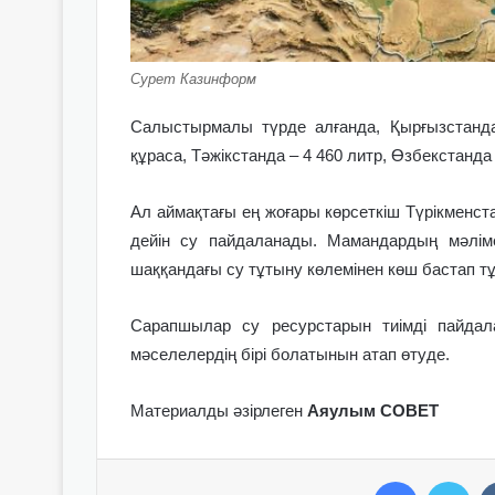
Сурет Казинформ
Салыстырмалы түрде алғанда, Қырғызстанда 
құраса, Тәжікстанда – 4 460 литр, Өзбекстанда 
Ал аймақтағы ең жоғары көрсеткіш Түрікменстан
дейін су пайдаланады. Мамандардың мәлім
шаққандағы су тұтыну көлемінен көш бастап тұ
Сарапшылар су ресурстарын тиімді пайда
мәселелердің бірі болатынын атап өтуде.
Материалды әзірлеген
Аяулым СОВЕТ
Facebook
Twitter