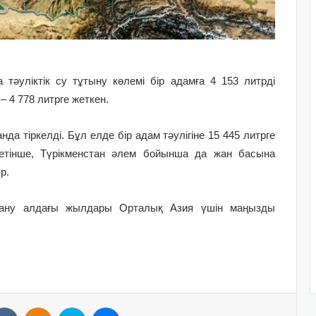
тәуліктік су тұтыну көлемі бір адамға 4 153 литрді
– 4 778 литрге жеткен.
да тіркелді. Бұл елде бір адам тәулігіне 15 445 литрге
етінше, Түрікменстан әлем бойынша да жан басына
р.
лану алдағы жылдары Орталық Азия үшін маңызды
VKontakte
Odnoklassniki
Skype
Messenger