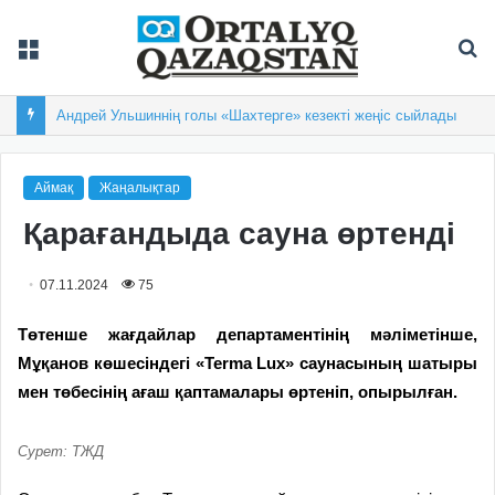
Мәзір
Із
Андрей Ульшиннің голы «Шахтерге» кезекті жеңіс сыйлады
Аймақ
Жаңалықтар
Қарағандыда сауна өртенді
07.11.2024
75
Төтенше жағдайлар департаментін
ің
мәліметінше,
Мұқанов көшесіндегі «Terma Lux» саунасының шатыры
мен төбесінің ағаш қаптамалары өртеніп, опырылған.
Сурет: ТЖД