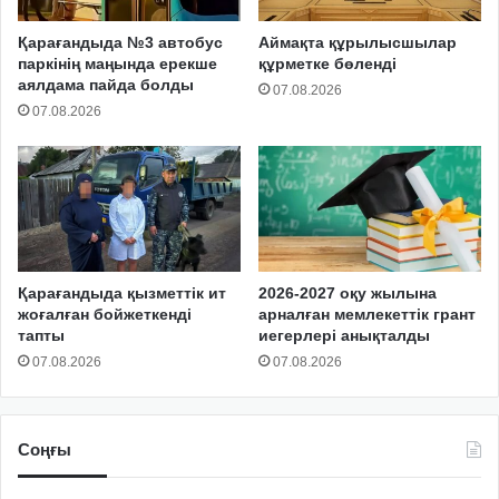
Қарағандыда №3 автобус
Аймақта құрылысшылар
паркінің маңында ерекше
құрметке бөленді
аялдама пайда болды
07.08.2026
07.08.2026
Қарағандыда қызметтік ит
2026-2027 оқу жылына
жоғалған бойжеткенді
арналған мемлекеттік грант
тапты
иегерлері анықталды
07.08.2026
07.08.2026
Соңғы