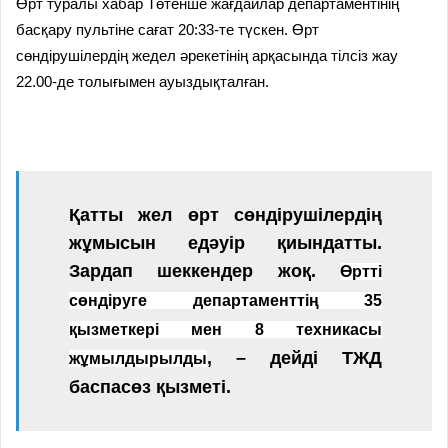
Өрт туралы хабар Төтенше жағдайлар департаментінің
басқару пультіне сағат 20:33-те түскен. Өрт
сөндірушілердің жедел әрекетінің арқасында
тілсіз жау
22.00-
де
толығымен
ауыздықталған
.
Қатты жел өрт сөндірушілердің
жұмысын
едәуір қиындатты.
З
ардап шеккендер жоқ.
Өртті
сөндіруге
департаменттің 35
қызметкері мен 8 техникасы
, – дейді ТЖД
жұмылдырылды
баспасөз қызметі.