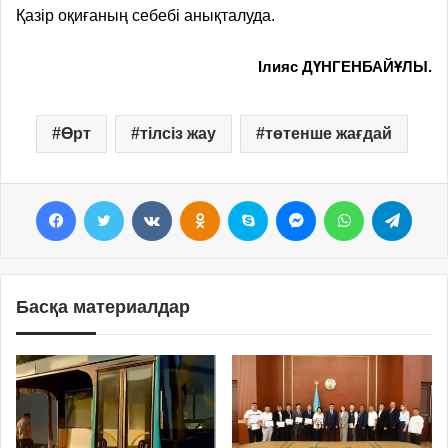
Қазір оқиғаның себебі анықталуда.
Ілияс ДҮНГЕНБАЙҰЛЫ.
Өрт
тілсіз жау
төтенше жағдай
Facebook
Twitter
VKontakte
Odnoklassniki
Skype
Messenger
WhatsApp
Telegram
Басқа материалдар