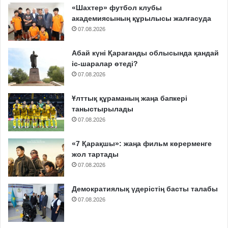
«Шахтер» футбол клубы
академиясының құрылысы жалғасуда
07.08.2026
Абай күні Қарағанды облысында қандай
іс-шаралар өтеді?
07.08.2026
Ұлттық құраманың жаңа бапкері
таныстырылады
07.08.2026
«7 Қарақшы»: жаңа фильм көрерменге
жол тартады
07.08.2026
Демократиялық үдерістің басты талабы
07.08.2026