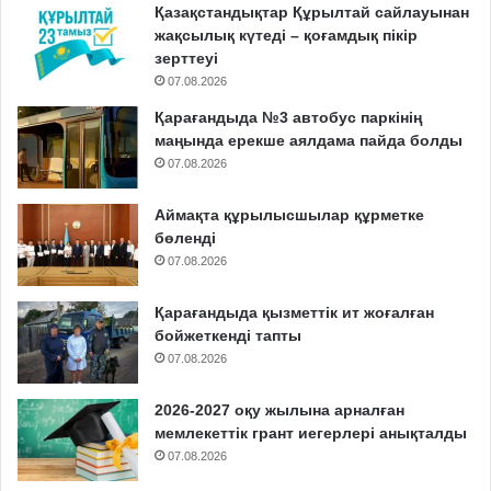
Қазақстандықтар Құрылтай сайлауынан
жақсылық күтеді – қоғамдық пікір
зерттеуі
07.08.2026
Қарағандыда №3 автобус паркінің
маңында ерекше аялдама пайда болды
07.08.2026
Аймақта құрылысшылар құрметке
бөленді
07.08.2026
Қарағандыда қызметтік ит жоғалған
бойжеткенді тапты
07.08.2026
2026-2027 оқу жылына арналған
мемлекеттік грант иегерлері анықталды
07.08.2026