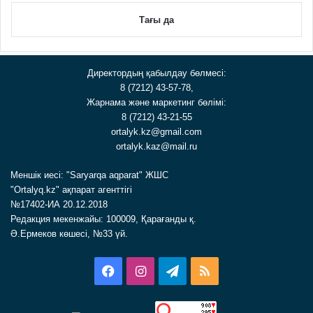
Тағы да
Директордың қабылдау бөлмесі:
8 (7212) 43-57-78,
Жарнама және маркетинг бөлімі:
8 (7212) 43-21-55
ortalyk.kz@gmail.com
ortalyk.kaz@mail.ru
Меншік иесі: "Saryarqa aqparat" ЖШС
"Ortalyq.kz" ақпарат агенттігі
№17402-ИА 20.12.2018
Редакция мекенжайы: 100009, Қарағанды қ.
Ә.Ермеков көшесі, №33 үй.
Facebook
Instagram
Telegram
RSS