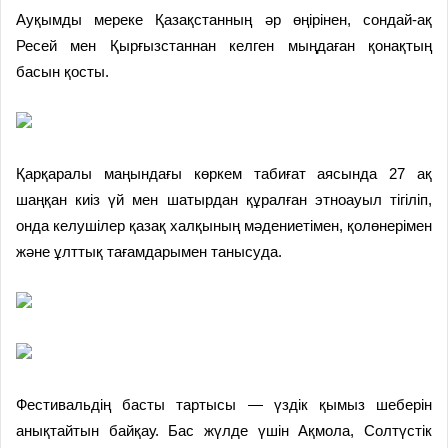
Ауқымды мереке Қазақстанның әр өңірінен, сондай-ақ
Ресей мен Қырғызстаннан келген мыңдаған қонақтың
басын қосты.
Қарқаралы маңындағы көркем табиғат аясында 27 ақ
шаңқан киіз үй мен шатырдан құралған этноауыл тігіліп,
онда келушілер қазақ халқының мәдениетімен, қолөнерімен
және ұлттық тағамдарымен танысуда.
Фестивальдің басты тартысы — үздік қымыз шеберін
анықтайтын байқау. Бас жүлде үшін Ақмола, Солтүстік