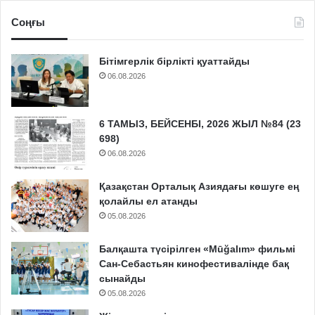
Соңғы
Бітімгерлік бірлікті қуаттайды
06.08.2026
6 ТАМЫЗ, БЕЙСЕНБІ, 2026 ЖЫЛ №84 (23
698)
06.08.2026
Қазақстан Орталық Азиядағы көшуге ең
қолайлы ел атанды
05.08.2026
Балқашта түсірілген «Mūğalım» фильмі
Сан-Себастьян кинофестивалінде бақ
сынайды
05.08.2026