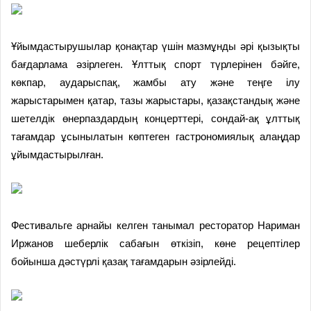
Ұйымдастырушылар қонақтар үшін мазмұнды әрі қызықты
бағдарлама әзірлеген. Ұлттық спорт түрлерінен бәйге,
көкпар, аударыспақ, жамбы ату және теңге ілу
жарыстарымен қатар, тазы жарыстары, қазақстандық және
шетелдік өнерпаздардың концерттері, сондай-ақ ұлттық
тағамдар ұсынылатын көптеген гастрономиялық алаңдар
ұйымдастырылған.
Фестивальге арнайы келген танымал ресторатор Нариман
Иржанов шеберлік сабағын өткізіп, көне рецептілер
бойынша дәстүрлі қазақ тағамдарын әзірлейді.