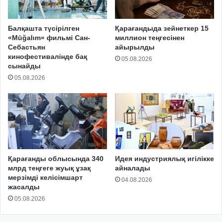
Балқашта түсірілген
Қарағандыда зейнеткер 15
«Mūğalım» фильмі Сан-
миллион теңгесінен
Себастьян
айырылды
кинофестивалінде бақ
05.08.2026
сынайды
05.08.2026
Қарағанды облысында 340
Идея индустриялық игілікке
млрд теңгеге жуық ұзақ
айналады
мерзімді келісімшарт
04.08.2026
жасалды
05.08.2026