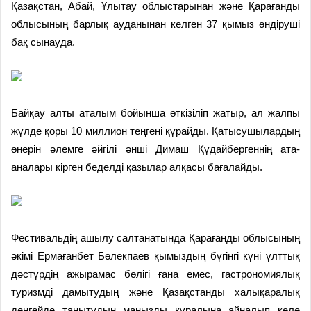
Қазақстан, Абай, Ұлытау облыстарынан және Қарағанды
облысының барлық ауданынан келген 37 қымыз өндіруші
бақ сынауда.
Байқау алты аталым бойынша өткізіліп жатыр, ал жалпы
жүлде қоры 10 миллион теңгені құрайды. Қатысушылардың
өнерін әлемге әйгілі әнші Димаш Құдайбергеннің ата-
аналары кірген беделді қазылар алқасы бағалайды.
Фестивальдің ашылу салтанатында Қарағанды облысының
әкімі Ермағанбет Бөлекпаев қымыздың бүгінгі күні ұлттық
дәстүрдің ажырамас бөлігі ғана емес, гастрономиялық
туризмді дамытудың және Қазақстанды халықаралық
деңгейде танытудың маңызды құралына айналып келе