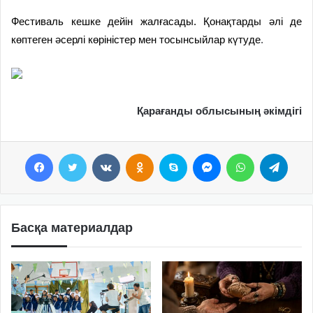
Фестиваль кешке дейін жалғасады. Қонақтарды әлі де
көптеген әсерлі көріністер мен тосынсыйлар күтуде
.
Қарағанды облысының әкімдігі
Facebook
Twitter
VKontakte
Odnoklassniki
Skype
Messenger
WhatsApp
Telegram
Басқа материалдар