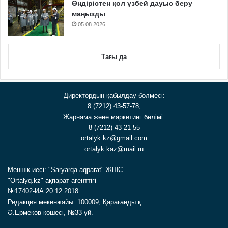
Өндірістен қол үзбей дауыс беру
маңызды
05.08.2026
Тағы да
Директордың қабылдау бөлмесі:
8 (7212) 43-57-78,
Жарнама және маркетинг бөлімі:
8 (7212) 43-21-55
ortalyk.kz@gmail.com
ortalyk.kaz@mail.ru
Меншік иесі: "Saryarqa aqparat" ЖШС
"Ortalyq.kz" ақпарат агенттігі
№17402-ИА 20.12.2018
Редакция мекенжайы: 100009, Қарағанды қ.
Ә.Ермеков көшесі, №33 үй.