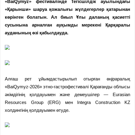
«BaiQymyz» фестивалінде Тегісшілдік ауылындағы
«Қарынши» шаруа қожалығы жүлдегерлер қатарынан
көрінген болатын. Ал биыл Ұлы даланың қасиетті
сусынына арналған ауқымды мерекені Қарқаралы
ауданының өзі қабылдауда.
Алғаш рет ұйымдастырылып отырған өңіраралық
«BaiQymyz-2026» этно-гастрофестивалі Қарағанды облысы
әкімдігінің қолдауымен және демеушілер — Eurasian
Resources Group (ERG) мен Integra Construction KZ
холдингінің қолдауымен өтуде.