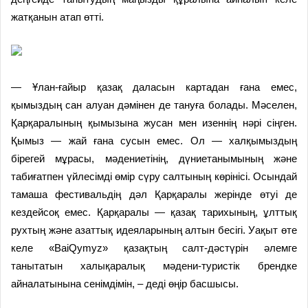
жатқанын атап өтті.
— Ұлан-ғайыр қазақ даласын картадан ғана емес,
қымыздың сан алуан дәмінен де тануға болады. Мәселен,
Қарқаралының қымызына жусан мен изеннің нәрі сіңген.
Қымыз — жай ғана сусын емес. Ол — халқымыздың
бірегей мұрасы, мәдениетінің, дүниетанымының және
табиғатпен үйлесімді өмір сүру салтының көрінісі. Осындай
тамаша фестивальдің дәл Қарқаралы жерінде өтуі де
кездейсоқ емес. Қарқаралы — қазақ тарихының, ұлттық
рухтың және азаттық идеяларының алтын бесігі. Уақыт өте
келе «BaiQymyz» қазақтың салт-дәстүрін әлемге
танытатын халықаралық мәдени-туристік брендке
айналатынына сенімдімін, – деді өңір басшысы.