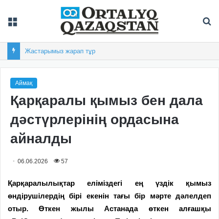
Мәзір
Із
Жастарымыз жарап тұр
Аймақ
Қарқаралы қымыз бен дала
дәстүрлерінің ордасына
айналды
06.06.2026
57
Қарқаралылықтар еліміздегі ең үздік қымыз
өндірушілердің бірі екенін тағы бір мәрте дәлелдеп
отыр. Өткен жылы Астанада өткен алғашқы