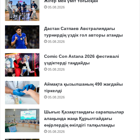
Жігер мен үміт тоғысқан
05.08.2026
Дастан Сатпаев Австралиядағы
турнирдің үздік гол авторы атанды
05.08.2026
Comic Con Astana 2026 фестивалі
үздіктерді таңдайды
05.08.2026
Аймақта қызылшаның 490 жағдайы
тіркелді
05.08.2026
Шығыс Қазақстандағы сарапшылар
алаңында жаңа Құрылтайдағы
өңірлердің өкілдігі талқыланды
05.08.2026