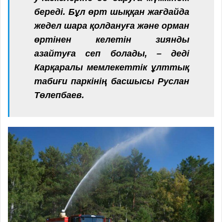
береді. Бұл өрт шыққан жағдайда
жедел шара қолдануға және орман
өртінен келетін зиянды
азайтуға сеп болады, – деді
Карқаралы мемлекеттік ұлттық
табиғи паркінің басшысы Руслан
Төлепбаев.