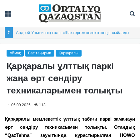
Мәзір
Із
Андрей Ульшиннің голы «Шахтерге» кезекті жеңіс сыйлады
Аймақ
Бас тақырып
Қарқаралы
Қарқаралы ұлттық паркі
жаңа өрт сөндіру
техникаларымен толықты
06.09.2025
113
Қарқаралы мемлекеттік ұлттық табиғи паркі заманауи
өрт сөндіру техникасымен толықты. Отандық
“QazTehna” зауытында құрастырылған HOWO