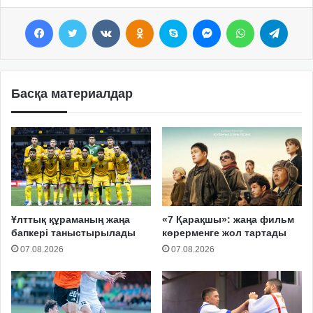
Facebook
Twitter
VKontakte
Odnoklassniki
Skype
Messenger
WhatsApp
Telegram
Басқа материалдар
Ұлттық құраманың жаңа
«7 Қарақшы»: жаңа фильм
бапкері таныстырылады
көрерменге жол тартады
07.08.2026
07.08.2026