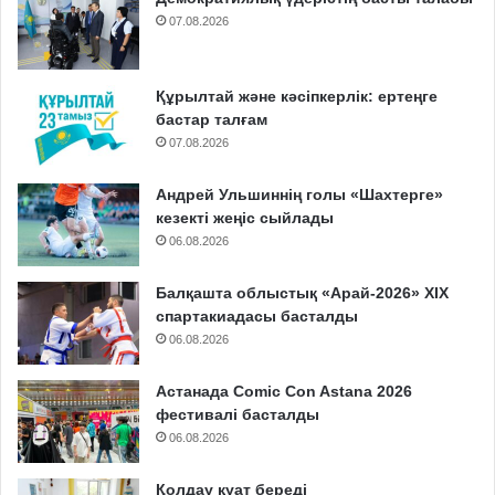
07.08.2026
Құрылтай және кәсіпкерлік: ертеңге
бастар талғам
07.08.2026
Андрей Ульшиннің голы «Шахтерге»
кезекті жеңіс сыйлады
06.08.2026
Балқашта облыстық «Арай-2026» XIX
спартакиадасы басталды
06.08.2026
Астанада Comic Con Astana 2026
фестивалі басталды
06.08.2026
Қолдау қуат береді