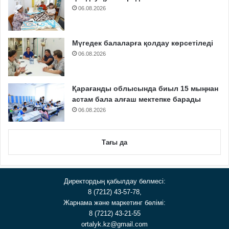
06.08.2026
Мүгедек балаларға қолдау көрсетіледі
06.08.2026
Қарағанды облысында биыл 15 мыңнан
астам бала алғаш мектепке барады
06.08.2026
Тағы да
Директордың қабылдау бөлмесі:
8 (7212) 43-57-78,
Жарнама және маркетинг бөлімі:
8 (7212) 43-21-55
ortalyk.kz@gmail.com