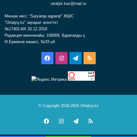
ortalyk.kaz@mail.ru
Меншік иесі: "Saryarqa aqparat" ЖШС
"Ortalyq.kz" ақпарат агенттігі
№17402-ИА 20.12.2018
Редакция мекенжайы: 100009, Қарағанды қ.
Ә.Ермеков көшесі, №33 үй.
Facebook
Instagram
Telegram
RSS
© Copyright 2016-2026 Ortalyq.kz
Facebook
Instagram
Telegram
RSS