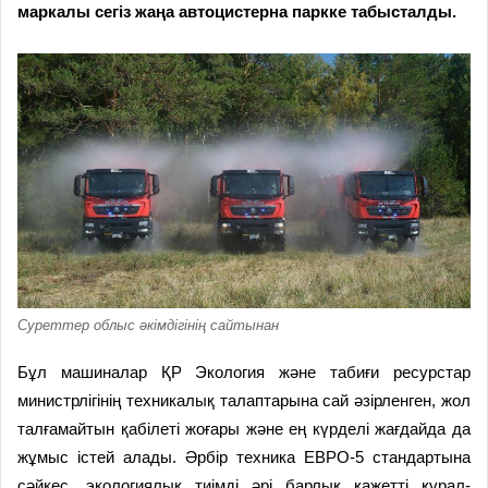
маркалы сегіз жаңа автоцистерна паркке табысталды.
Суреттер облыс әкімдігінің сайтынан
Бұл машиналар ҚР Экология және табиғи ресурстар
министрлігінің техникалық талаптарына сай әзірленген, жол
талғамайтын қабілеті жоғары және ең күрделі жағдайда да
жұмыс істей алады. Әрбір техника ЕВРО-5 стандартына
сәйкес, экологиялық тиімді әрі барлық қажетті құрал-