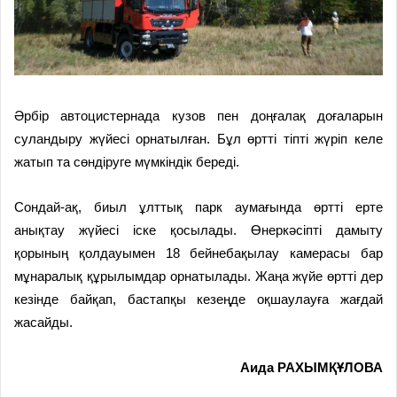
Әрбір автоцистернада кузов пен доңғалақ доғаларын
суландыру жүйесі орнатылған. Бұл өртті тіпті жүріп келе
жатып та сөндіруге мүмкіндік береді.
Сондай-ақ, биыл ұлттық парк аумағында өртті ерте
анықтау жүйесі іске қосылады. Өнеркәсіпті дамыту
қорының қолдауымен 18 бейнебақылау камерасы бар
мұнаралық құрылымдар орнатылады. Жаңа жүйе өртті дер
кезінде байқап, бастапқы кезеңде оқшаулауға жағдай
жасайды.
Аида РАХЫМҚҰЛОВА