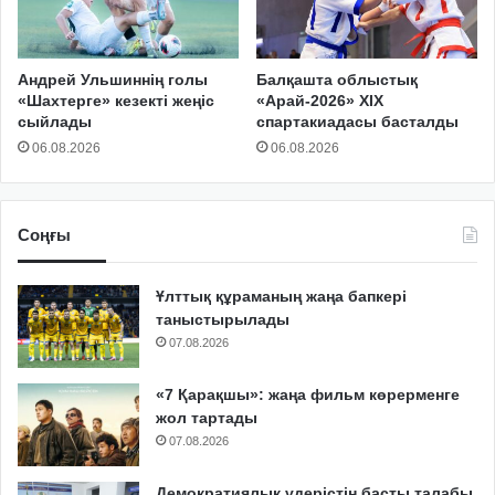
Андрей Ульшиннің голы
Балқашта облыстық
«Шахтерге» кезекті жеңіс
«Арай-2026» XIX
сыйлады
спартакиадасы басталды
06.08.2026
06.08.2026
Соңғы
Ұлттық құраманың жаңа бапкері
таныстырылады
07.08.2026
«7 Қарақшы»: жаңа фильм көрерменге
жол тартады
07.08.2026
Демократиялық үдерістің басты талабы