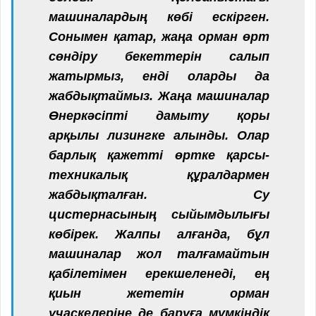
машиналардың көбі ескірген.
Сонымен қатар, жаңа орман өрт
сөндіру бекеттерін салып
жатырмыз, енді оларды да
жабдықтаймыз. Жаңа машиналар
Өнеркәсіпті дамыту қоры
арқылы лизингке алынды. Олар
барлық қажетті өртке қарсы-
техникалық құралдармен
жабдықталған. Су
цистернасының сыйымдылығы
көбірек. Жалпы алғанда, бұл
машиналар жол талғамайтын
қабілетімен ерекшеленеді, ең
қиын жететін орман
учаскелеріне де баруға мүмкіндік