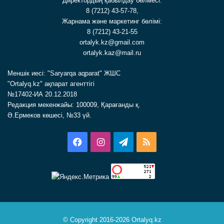
Директордың қабылдау бөлмесі:
8 (7212) 43-57-78,
Жарнама және маркетинг бөлімі:
8 (7212) 43-21-55
ortalyk.kz@gmail.com
ortalyk.kaz@mail.ru
Меншік иесі: "Saryarqa aqparat" ЖШС
"Ortalyq.kz" ақпарат агенттігі
№17402-ИА 20.12.2018
Редакция мекенжайы: 100009, Қарағанды қ.
Ә.Ермеков көшесі, №33 үй.
Facebook
Instagram
Telegram
RSS
© Copyright 2016-2026 Ortalyq.kz