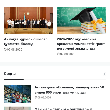
Аймақта құрылысшылар
2026-2027 оқу жылына
құрметке бөленді
арналған мемлекеттік грант
иегерлері анықталды
07.08.2026
07.08.2026
Соңғы
Астанадағы «Болашақ ойындарына» 50
елден 800 спортшы жиналды
08.08.2026
Менің арыстарым – бойтұмарым