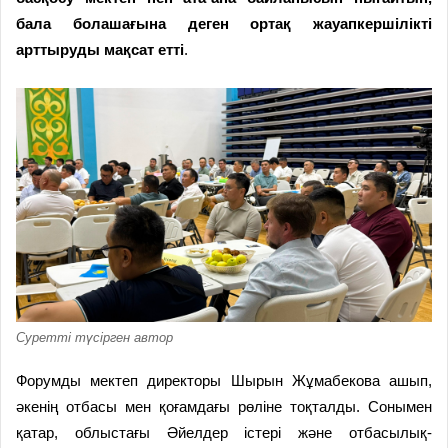
бала болашағына деген ортақ жауапкершілікті
арттыруды мақсат етті
.
Суретті түсірген автор
Форумды мектеп директоры Шырын Жұмабекова ашып,
әкенің отбасы мен қоғамдағы рөліне тоқталды. Сонымен
қатар, облыстағы Әйелдер істері және отбасылық-