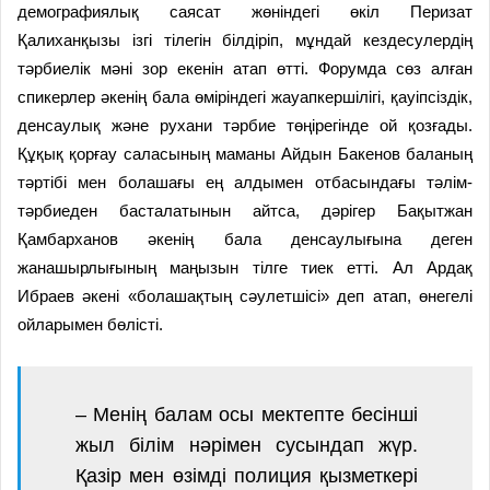
демографиялық саясат жөніндегі өкіл Перизат
Қалиханқызы ізгі тілегін білдіріп, мұндай кездесулердің
тәрбиелік мәні зор екенін атап өтті. Форумда сөз алған
спикерлер әкенің бала өміріндегі жауапкершілігі, қауіпсіздік,
денсаулық және рухани тәрбие төңірегінде ой қозғады.
Құқық қорғау саласының маманы Айдын Бакенов баланың
тәртібі мен болашағы ең алдымен отбасындағы тәлім-
тәрбиеден басталатынын айтса, дәрігер Бақытжан
Қамбарханов әкенің бала денсаулығына деген
жанашырлығының маңызын тілге тиек етті. Ал Ардақ
Ибраев әкені «болашақтың сәулетшісі» деп атап, өнегелі
ойларымен бөлісті.
– Менің балам осы мектепте бесінші
жыл білім нәрімен сусындап жүр.
Қазір мен өзімді полиция қызметкері