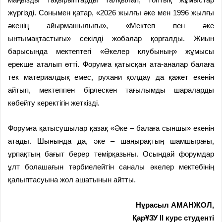
жүргізді. Сонымен қатар, «2026 жылғы әке мен 1996 жылғы
әкенің айырмашылығы», «Мектеп пен әке
ынтымақтастығы» секілді жобалар қорғалды. Жиын
барысында мектептегі «Әкелер клубының» жұмысы
ерекше аталып өтті. Форумға қатысқан ата-аналар балаға
тек материалдық емес, рухани қолдау да қажет екенін
айтып, мектеппен бірлескен тағылымды шараларды
көбейту керектігін жеткізді.
Форумға қатысушылар қазақ «Әке – балаға сыншы» екенін
атады. Шынында да, әке – шаңырақтың шамшырағы,
ұрпақтың бағыт берер темірқазығы. Осындай форумдар
ұлт болашағын тәрбиелейтін саналы әкелер мектебінің
қалыптасуына жол ашатынын айтты.
Нұрасыл АМАНЖОЛ,
ҚарҰЗУ II курс студенті