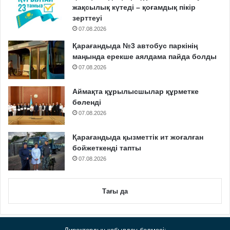
жақсылық күтеді – қоғамдық пікір
зерттеуі
07.08.2026
Қарағандыда №3 автобус паркінің
маңында ерекше аялдама пайда болды
07.08.2026
Аймақта құрылысшылар құрметке
бөленді
07.08.2026
Қарағандыда қызметтік ит жоғалған
бойжеткенді тапты
07.08.2026
Тағы да