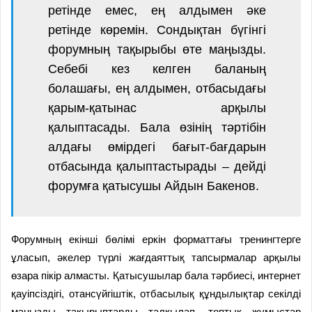
ретінде емес, ең алдымен әке
ретінде көремін. Сондықтан бүгінгі
форумның тақырыбы өте маңызды.
Себебі кез келген баланың
болашағы, ең алдымен, отбасыдағы
қарым-қатынас арқылы
қалыптасады. Бала өзінің тәртібін
алдағы өмірдегі бағыт-бағдарын
отбасында қалыптастырады – дейді
форумға қатысушы Айдын Бакенов.
Форумның екінші бөлімі еркін форматтағы тренингтерге
ұласып, әкелер түрлі жағдаяттық тапсырмалар арқылы
өзара пікір алмасты. Қатысушылар бала тәрбиесі, интернет
қауіпсіздігі, отансүйгіштік, отбасылық құндылықтар секілді
маңызды тақырыптарды талқылап, топтық жұмыстар