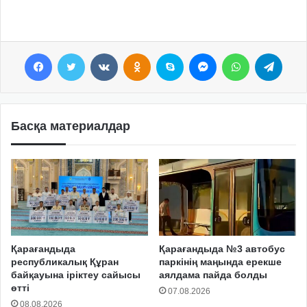
Facebook
Twitter
VKontakte
Odnoklassniki
Skype
Messenger
WhatsApp
Telegram
Басқа материалдар
Қарағандыда
Қарағандыда №3 автобус
республикалық Құран
паркінің маңында ерекше
байқауына іріктеу сайысы
аялдама пайда болды
өтті
07.08.2026
08.08.2026