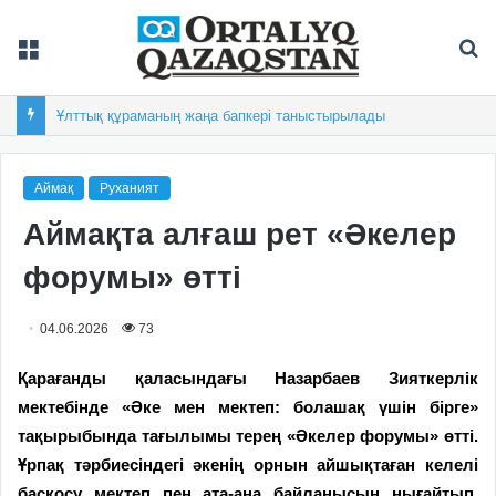
Мәзір
Із
Ұлттық құраманың жаңа бапкері таныстырылады
Аймақ
Руханият
Аймақта алғаш рет «Әкелер
форумы» өтті
04.06.2026
73
Қарағанды қаласындағы Назарбаев Зияткерлік
мектебінде «Әке мен мектеп: болашақ үшін бірге»
тақырыбында тағылымы терең «Әкелер форумы» өтті.
Ұрпақ тәрбиесіндегі әкенің орнын айшықтаған келелі
басқосу мектеп пен ата-ана байланысын нығайтып,